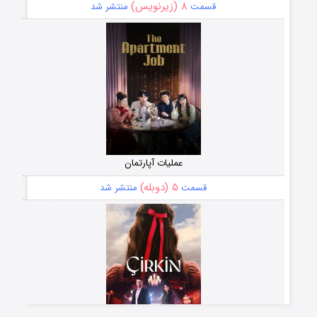
۸ (زیرنویس)
قسمت
منتشر شد
عملیات آپارتمان
۵ (دوبله)
قسمت
منتشر شد