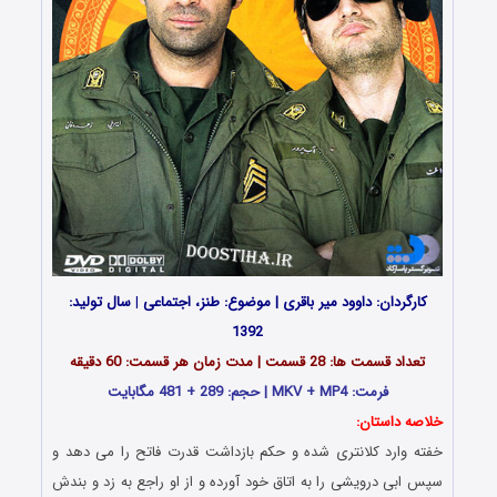
کارگردان: داوود میر باقری | موضوع: طنز، اجتماعی
|
سال تولید:
1392
تعداد قسمت ها: 28 قسمت | مدت زمان هر قسمت: 60 دقیقه
فرمت: MKV + MP4 | حجم: 289 + 481 مگابایت
خلاصه داستان:
خفته وارد کلانتری شده و حکم بازداشت قدرت فاتح را می دهد و
سپس ابی درویشی را به اتاق خود آورده و از او راجع به زد و بندش