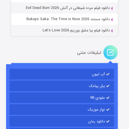
۱۴ (زیرنویس)
قسمت
منتشر شد
دانلود فیلم مرده شیطانی در آتش Evil Dead Burn 2026
دانلود مستند Bukayo Saka: The Time is Now 2026
دانلود فیلم بیا عشق بورزیم Let’s Love 2026
تبلیغات متنی
باب اسفنجی فصل ۱۷
آپ تیون
۶ (زیرنویس)
قسمت
منتشر شد
پنل پیامک
ملودی 98
نواز موزیک
دانلود رمان