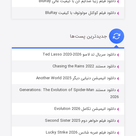
دانلود فیلم زیبا صدایم کن با کیفیت عالی BluRay
دانلود فیلم کوکتل مولوتوف با کیفیت BluRay
جدیدترین پست‌ها
خاندان اژدها فصل ۳
دانلود سریال تد لاسو Ted Lasso 2020-2026
۶ (زیرنویس)
قسمت
منتشر شد
دانلود مستند Chasing the Rains 2022
دانلود انیمیشن دنیایی دیگر Another World 2025
دانلود مستند Generations: The Evolution of Spider-Man
2026
دانلود انیمیشن تکامل Evolution 2026
دانلود فیلم خواهر دوم Second Sister 2025
جادوگری در مغولستان
دانلود فیلم ضربه شانس Lucky Strike 2026