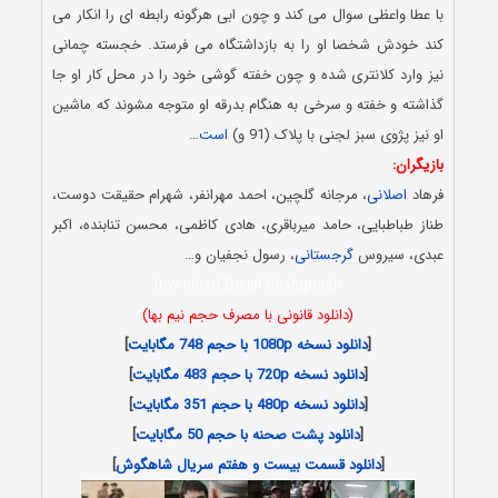
با عطا واعظی سوال می کند و چون ابی هرگونه رابطه ای را انکار می
کند خودش شخصا او را به بازداشتگاه می فرستد. خجسته چمانی
نیز وارد کلانتری شده و چون خفته گوشی خود را در محل کار او جا
گذاشته و خفته و سرخی به هنگام بدرقه او متوجه مشوند که ماشین
او نیز پژوی سبز لجنی با پلاک (91 و)
است
…
بازیگران:
فرهاد
اصلانی
، مرجانه گلچین، احمد مهرانفر، شهرام حقیقت دوست،
طناز طباطبایی، حامد میرباقری، هادی کاظمی، محسن تنابنده، اکبر
عبدی، سیروس
گرجستانی
، رسول نجفیان و…
Download Serial Shahgoosh
(دانلود قانونی با مصرف حجم نیم بها)
[
دانلود نسخه 1080p با حجم 748 مگابایت
]
[
دانلود نسخه 720p با حجم 483 مگابایت
]
[
دانلود نسخه 480p با حجم 351 مگابایت
]
[
دانلود پشت صحنه با حجم 50 مگابایت
]
[
دانلود قسمت بیست و هفتم سریال شاهگوش
]