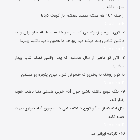
سبزی داشتن
از صفه 104 هم میشه فهمید بعدشم انار کوفت کرده!
Doostiha.IR
7- توی دوره و زمونه ایی که یه پسر 16 ساله با 40 کیلو وزن و یه
ماشین شاسی بلند میشه مرد رویاها، ما همون نامرد باشیم بهتره!
Doostiha.IR
8- الان تو ماهی از سال هستیم که پدرا وقتـی نصف شب بیدار
میشن؛
نه کولر روشنه نه بخاری که خاموش کنن، میرن پنجره رو میبندن
Doostiha.IR
9- اینکه توقع داشته باشی چون آدمِ خوبی هستی دنیا باهات خوب
رفتار کنه،
مثل اینه که از یه گاو توقع داشته باشی کـــه چون گیاهخواری، بهت
حمله نکنه!
Doostiha.IR
10- کارنامه ایرانی ها: