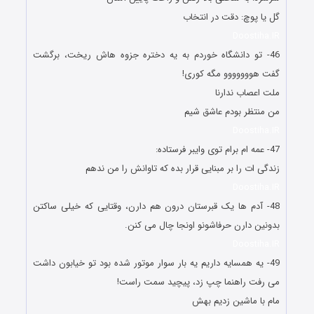
گل یا پوچ: دقت در انتخاب
Doostiha.IR
46- تو دانشگاه خوردم به یه دختره جزوه هاش ریخت، برگشت
گفت هووووووو مگه کوری!
ملت اعصاب ندارنا
من منتظر بودم عاشق شیم
Doostiha.IR
47- عمه ام برام توی وایبر فرستاده:
زندگی ات را بر مبنایی قرار بده که تاوانش را من ندهم
Doostiha.IR
48- آدم ها یک قبرستان درون هم دارن، وقتایی که خیلی ساکتن
بدونین دارن حرفاشونو اونجا چال می کنن.
Doostiha.IR
49- یه همسایه داریم یه بار سوار موتور شده بود تو خیابون داشت
می رفت راهنما چپ زد، پیچید سمت راست!
مام با ماشین زدیم بهش