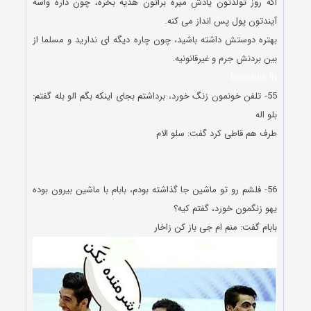
اگه روز تولدتون یادش میره براتون هدیه بخره، چون داره واسه
آیندتون پول پس انداز می کنه.
بهتره دوستش داشته باشید، چون چاره دیگه ای ندارید و مسلما از
بین بردنش جرم و غیرقانونیه.
Doostiha.IR
55- تلفن خونمون زنگ خورد، برداشتم بجای اینکه بگم الو بله گفتم:
بلو اله
طرف هم قاطی کرد گفت: سلو الام
شوخی های جالب و خنده دار شوخی های جالب و خنده دار
شوخی های جالب و خنده دار شوخی های جالب و خنده دار
56- فلشم رو تو ماشین جا گذاشته بودم، بابام با ماشین بیرون بوده
یهو زنگمون خورد، گفتم کیه؟
بابام گفت: منم ام جی باز کن زاخار