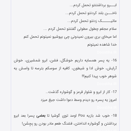
ابـــرو برداشتنتو تحمل کردم….
ناخـــن بلند کردنتو تحمل کردم….
ماتیــــــک زدنتو تحمل کردم….
سلام عجقم چطول مطولی گفتنتو تحمل کردم ….
اما میخای بری بیرون نمیدونی چی بپوشیو نمیتونم تحمل کنم
خدا شاهده نمیتونم
Doostiha.IR
16- یه پسر همسایه داریم خوشگل، فشن، ابرو شمشیری، خوش
آرایش، خوش ادا و شیطون، کافیه از سوسکم بترسه تا واسش یه
شوهر خوب پیدا کنیم!!!
Doostiha.IR
17- کار از ابرو و شلوار قرمز و گوشواره گذشت…
امروز یه پسره رو دیدم وسط دعوا داشت جیغ میزد
Doostiha.IR
18- خوب شد بازیه Pou اومد توی گوشیا تا
بعضی
پسرا بعد ابرو
برداشتن و گوشواره انداختن، قشنگ طعم مادر بودن رو بِچِشَن!