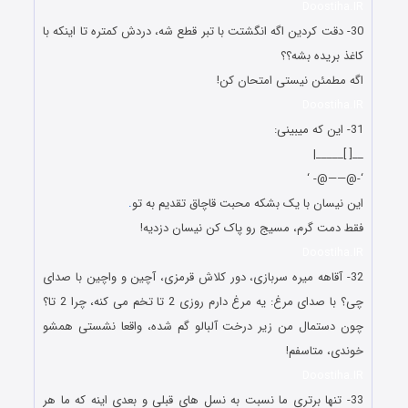
Doostiha.IR
30- دقت کردین اگه انگشتت با تبر قطع شه، دردش کمتره تا اینکه با
کاغذ بریده بشه؟؟
اگه مطمئن نیستی امتحان کن!
Doostiha.IR
31- این که میبینی:
__[ ]_____|
‘-@——@- ‘
این نیسان با یک بشکه محبت قاچاق تقدیم به تو
.
فقط دمت گرم، مسیج رو پاک کن نیسان دزدیه!
Doostiha.IR
32- آقاهه میره سربازی، دور کلاش قرمزی، آچین و واچین با صدای
چی؟ با صدای مرغ: یه مرغ دارم روزی 2 تا تخم می کنه، چرا 2 تا؟
چون دستمال من زیر درخت آلبالو گم شده، واقعا نشستی همشو
خوندی، متاسفم!‬
Doostiha.IR
33- تنها برتری ما نسبت به نسل های قبلی و بعدی اینه که ما هر