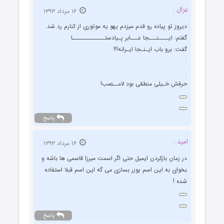
غزال :
۱۶ مرداد ۱۳۹۳
دیروز تو پیاده رو قدم میزدم یهو یه موتوری از کنارم رد شد.
گفتم: ایــــنـــجا عـــابر پـیادستـــــــــــــا
گفت: برو باب ایـنـجا ایـرانه!!!
.
.
حرفش خـیلی منطقی بود لامــصب!
پاسخ
امید :
۱۶ مرداد ۱۳۹۳
در زمان بازکردن ایمیل حتی اگر اسمت میرزا قاسمی ها باشه و
بخوای به این اسم یوزر بسازی می گه این اسم قبلا استفاده
شده !
پاسخ