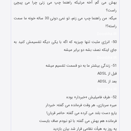
بهش می گم: آخه مرتیکه راهنما چپ می زنی چرا می پیچی
راست؟
میگه: من راهنما چپ می زنم، تو نمی دونی 30 ساله خونه ما سمت
راسته؟!
Doostiha.IR
50- انرژی مثبت تنها چیزیه که اگه با یکی دیگه تقسیمش کنید به
جای اینکه نصف بشه دو برابر میشه
Doostiha.IR
51- زندگی بیشتر ما به دو قسمت تقسیم میشه
قبل از ADSL
بعد از ADSL
Doostiha.IR
52- طرف فامیلیش «خبردار» بوده
میره سربازی، هر وقت فرمانده می گفته: خبردار
یارو دست بلند می کرده می گفته: حاضر قربان!
فرمانده هم بهش می گفته: با تو نبودم صاف بایست
یه روز یه هیأت نظامی قرار شد بیان بازدید