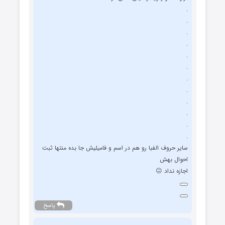
.
.
.
.
.
.
.
.
.
.
.
.
ﺳﺎﯾﺮ ﺣﺮﻭﻑ ﺍﻟﻔﺒﺎ ﺭﻭ ﻫﻢ ﺩﺭ ﺍﺳﻢ ﻭ ﻓﺎﻣﯿﻠﯿﺶ ﺟﺎ ﺑﺪﻩ ﻣﻨﺘﻬﺎ ﺛﺒﺖ
ﺍﺣﻮﺍﻝ ﺑﻬﺶ
ﺍﺟﺎﺯﻩ ﻧﺪﺍﺩ 😐
پاسخ