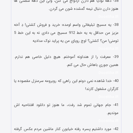
38- دهه نودیا هم دارن ازدواج می کنن، ولی این دهه شصتی ها
هنوز دارن دنبال نیمه گمشده شون می گردن.
Doostiha.IR
38- یه مسیج تبلیغاتی واسم اومده: خرید و فروش کشتی! دِ آخه
عزیز من حداقل به یه خط 912 مسیج می دادی نه به این خط 5
تومنی! من؟ کشتی؟ اوج رویای من یه پراید نوک مدادیه
Doostiha.IR
39- معرفت را از هنداونه آموختم. هیچ دلیل خاصی هم ندارم.
همین جوری باهاش حال می کنم.
Doostiha.IR
40- خدا شاهده نمی دونم این راهی که روبرومه سرمنزل مقصوده یا
کارگران مشغول کارند!
Doostiha.IR
41- جام جهانی تموم شد رفت، ما هنوز تو دانلود افتتاحیه اش
موندیم.
Doostiha.IR
42- مورد داشتیم پسره رفته خیابون کنار ماشین مردم عکس گرفته