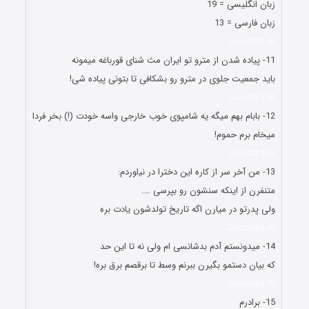
زبان انگلیسی = 19
زبان فارسی = 13
Doostiha.IR
11- پیاده شدن از مترو تو ایران مث شنای قورباغه میمونه
باید جمعیت جلوی در مترو رو بشکافی تا بتونی پیاده شی!
Doostiha.IR
12- بابام بهم میگه یه شامپوی خوب خارجی واسه خودت (!) بخر فردا
میخام برم حموم!
Doostiha.IR
13- ﻣﻦ ﺁﺧﺮ ﺳﺮ ﺍﺯ ﮐﺎﺭﻩ ﺍﯾﻦ ﺩﺧﺘﺮﺍ ﺩﺭ ﻧﯿاﻮﺭﺩﻡ:
ﻣﺘﻨﻔﺮﻥ ﺍﺯ ﺍﯾﻨﮑﻪ ﺳﻨﺸﻮﻥ ﺭﻭ ﺑﭙﺮﺳﯽ ….
ﻭﻟﯽ ﭘﺪﺭﺗﻮ ﺩﺭ ﻣﯿﺎﺭﻥ ﺍﮔﻪ ﺗﺎﺭﯾﺦ ﺗﻮﻟﺪﺷﻮﻥ ﯾﺎﺩﺕ ﺑﺮﻩ
Doostiha.IR
14- میدونستم آدم بدشانسی ام ولی نه تا این حد
که بیان دستمو بگیرن ببرنم وسط تا برقصم برق بره!
Doostiha.IR
15- برادرم