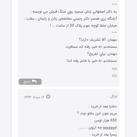
—–
يه دکتر اصفهاني زنش ميميره روي سنگ قبرش مي نويسه :
آرامگاه زري همسر دکتر رحيمي مختصص زنان و زايمان ، مطب :
خيابان جلفا کوچه سوم پلاک 20 از ساعت … !
—–
مهمان: آقا تشريف دارند؟
مستخدم: نه خير، رفته ‌اند مسافرت.
مهمان: براي تفريح؟
مستخدم: نه خير، با خانم رفته ‌اند!
پاسخ
غزال :
۱۶ مرداد ۱۳۹۳
ﺩﺧﺘﺮﺍ ﺑﻌﺪ ﺍﺯ ﺧﺮﯾﺪ :
ﻣﺮﯾﻢ ﺟﻮﻥ ﺍﯾﻦ ﻣﺎﻧﺘﻮ ﭼﻨﺪ ؟
650 ﻫﺰﺍﺭ ﺗﻮﻣﻦ
ﺍﻭﻭﻭﻭﻭﻭﻭ ﭼﻪ ﺍﺭﺯﻭﻥ ……….
ﭘﺴﺮﺍ ﺑﻌﺪ ﺍﺯ ﺧﺮﯾﺪ :