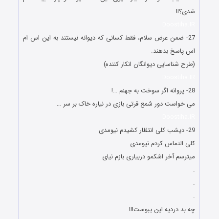
شدی؟!!
Doostiha.IR
27- ضمن عرض سلام، فقط کسانی که دیوانه نیستند به این اس ام
اس پاسخ بدهند.
(طرح شناسایی دیوانگان انکار کننده)
Doostiha.IR
28- پروانه اگر سوخت به جهنم …!
می خواست دور شمع قرتی بازی در نیاره خاک بر سر …
Doostiha.IR
29- دیشب کلی انتظار کشیدم نیومدی
کلی التماس کردم نیومدی
میترسم آخر اشکمو دربیاری بازم نیای
.
.
.
چه بد دردیه این یبوست!!!