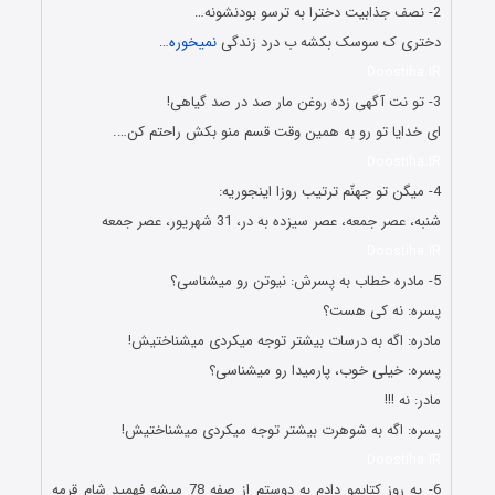
2- نصف جذابیت دخترا به ترسو بودنشونه…
دختری ک سوسک بکشه ب درد زندگی
نمیخوره
…
Doostiha.IR
3- تو نت آگهی زده روغن مار صد در صد گیاهی!
ای خدایا تو رو به همین وقت قسم منو بکش راحتم کن….
Doostiha.IR
4- میگن تو جهنّم ترتیب روزا اینجوریه:
شنبه، عصر جمعه، عصر سیزده به در، 31 شهریور، عصر جمعه
Doostiha.IR
5- مادره خطاب به پسرش: نیوتن رو میشناسی؟
پسره: نه کی هست؟
مادره: اگه به درسات بیشتر توجه میکردی میشناختیش!
پسره: خیلی خوب، پارمیدا رو میشناسی؟
مادر: نه !!!
پسره: اگه به شوهرت بیشتر توجه میکردی میشناختیش!
Doostiha.IR
6- یه روز کتابمو دادم به دوستم از صفه 78 میشه فهمید شام قرمه