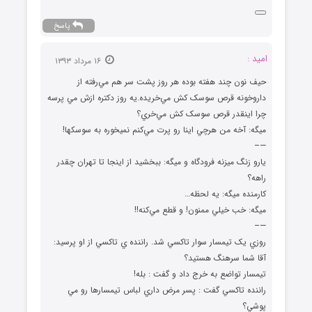
پاسخ
امید :
۱۶ مرداد ۱۳۹۳
حیف نون چند هفته بوده هر روز پشت سر هم مي‌رفته از
داروخونه قرص سوسک کش مي‌خريده.يه روز دکتره ازش مي پرسه
چرا اينقدر قرص سوسک کش مي‌خري؟
ميگه: آخه من هرچي اينا رو پرت مي‌کنم نميخوره به سوسکها!
—–
یارو زنگ ميزنه فرودگاه و ميگه: ببخشيد از اينجا تا تهران چقدر
راهه؟
کارمنده ميگه: يه لحظه…
ميگه: خب خيلي ممنون! و قطع مي‌کنه!!
—–
روزي يک تيمسار سوار تاکسي شد. راننده ي تاکسي از او پرسيد:
آقا شما سرهنگ هستيد؟
تيمسار تواضع به خرج داد و گفت : بله!
راننده تاکسي گفت : پسر مرض داري لباس تيمسارها رو مي
پوشي؟