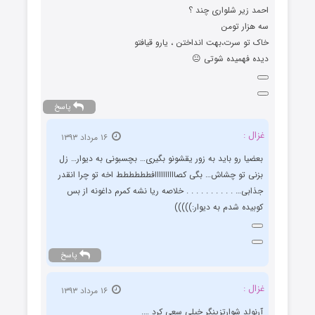
ﺍﺣﻤﺪ ﺯﯾﺮ ﺷﻠﻮﺍﺭﯼ ﭼﻨﺪ ؟
ﺳﻪ ﻫﺰﺍﺭ ﺗﻮﻣﻦ
ﺧﺎﮎ ﺗﻮ ﺳﺮﺕ،بهت انداختن ، ﯾﺎﺭﻭ ﻗﯿﺎﻓﺘﻮ
ﺩﯾﺪﻩ ﻓﻬﻤﯿﺪﻩ شوتى 😐
پاسخ
غزال :
۱۶ مرداد ۱۳۹۳
ﺑﻌﻀﯿﺎ ﺭﻭ ﺑﺎﯾﺪ ﺑﻪ ﺯﻭﺭ ﯾﻘﺸﻮﻧﻮ ﺑﮕﯿﺮﯼ… ﺑﭽﺴﺒﻮﻧﯽ ﺑﻪ ﺩﯾﻮﺍﺭ… ﺯﻝ
ﺑﺰﻧﯽ ﺗﻮ ﭼﺸﺎﺵ… ﺑﮕﯽ ﮐﺼﺎﺍااااﺍﺍﺍﺍﻓﻄﻄﻄﻄﻄﻂ اخه ﺗﻮ چرا انقدﺭ
ﺟﺬﺍﺑﯽ… . . . . . . . . . . ﺧﻼﺻﻪ ﺭﯾﺎ ﻧﺸﻪ ﮐﻤﺮﻡ ﺩﺍﻏﻮﻧﻪ ﺍﺯ ﺑﺲ
ﮐﻮﺑﯿﺪﻩ ﺷﺪﻡ ﺑﻪ ﺩﯾﻮﺍر:)))))
پاسخ
غزال :
۱۶ مرداد ۱۳۹۳
ﺁﺭﻧﻮﻟﺪ ﺷﻮﺍﺭﺗﺰﯾﻨﮕﺮ ﺧﯿﻠﯽ ﺳﻌﯽ ﮐﺮﺩ ….