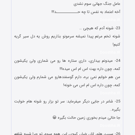
عامل جنگ جهانی سوم نشدی
آخه اعتماد به نفس تا چه حــــــــــــــد!!!
Doostiha.IR
23- شونه آدم که هیچی …
شونه تخم مرغم پیدا نمیشه سرمونو بذاریم روش یه دل سیر گریه
کنیم!
Doostiha.IR
24- میدونم بیداری، داری ستاره ها رو می شماری ولی یکیشون
کمه، چون داره بهت اس ام اس میده!!!
من هم خوابم نمی بره، دارم گوسفندهارو می شمارم ولی یکیشون
کمه، چون داره اس ام اس می خونه!
Doostiha.IR
25- شاعر در جایی دیگر میفرماید: سر تو بزار رو شونه هام خوابت
بگیره..
جا خالی میدم بخوری زمین حالت بگیره 😀
Doostiha.IR
26- سیب، هلو، انار، خیار، کیوی، این همه میوه، تو چرا شبیه شلغم