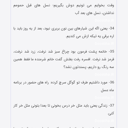
وقت بخوایم می تونیم دوش بگیریم؛ نسل های قبل حمومم
نداشتن، نسل های بعد آب
Doostiha.IR
34- یعنی اگه این شیارهای بین نون بربری نبود، بعد از یه روز باید با
اره برقی یه تیکه ازش می کندیم.
Doostiha.IR
35- خانمه پشت فرمون بود چراغ سبز شد نرفت، زرد شد نرفت،
قرمز شد نرفت. افسره رفت بغلش گفت خانم شرمنده ما فقط همین
سه رنگ رو داریم، پسندتون نشد؟
Doostiha.IR
36- مورد داشتیم طرف تو گوگل سرچ کرده: راه های حضور در برنامه
ماه عسل
Doostiha.IR
37- زندگی یعنی باید مثل خر درس بخونی تا بعدا بتونی مثل خر کار
کنی.
Doostiha.IR