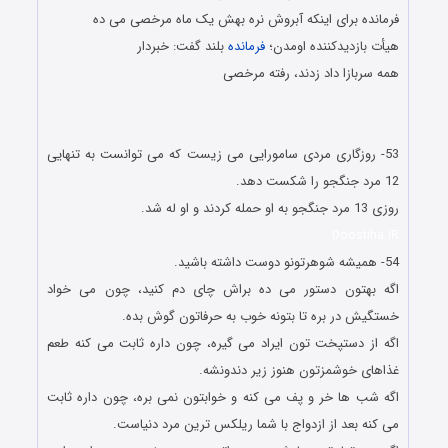
فرمانده برای اینکه آبروش نره بهش یک ماه مرخصی می ده
هیأت بازدیدکننده اومدن؛
فرمانده
بلند گفت: خبردار
همه سربازا داد زدند، رفته مرخصی
شوخی های جالب و خنده دار شوخی های جالب و خنده دار
شوخی های جالب و خنده دار شوخی های جالب و خنده دار
53- روزگاری مردی سامورایی می زیست که می توانست به تنهایی
12 مرد جنگجو را شکست دهد.
روزی 13 مرد جنگجو به او حمله کردند و او له شد.
Doostiha.IR
54- همیشه شوهرتونو دوست داشته باشید.
اگه بهتون دستور می ده براش چای دم کنید، چون می خواد
خستگیش در بره تا بتونه خوب به حرفاتون گوش بده.
اگه از دستپخت تون ایراد می گیره، چون داره ثابت می کنه طعم
غذاهای خوشمزتون هنوز زیر دندونشه.
اگه شب ها خر و پف می کنه و خوابتون نمی بره، چون داره ثابت
می کنه بعد از ازدواج با شما ریلکس ترین مرد دنیاست.