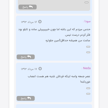
پاسخ
سودا :
۱۶ مرداد ۱۳۹۳
حدس میزدم که این باشه اما چون خییییییلی ساده و تابلو بود
فکر کردم درست نیس.
ساعت من همیشه حداقل3مین جلوتره
پاسخ
Neda :
۱۷ مرداد ۱۳۹۳
عصر جمعه واسه اینکه فرداش شنبه هم هست اعصاب
خوردکنه!
پاسخ