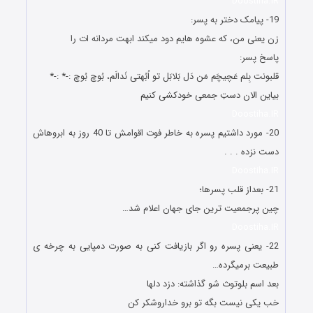
Doostiha.IR
19- پیامک دختر به پسر:
زن یعنی من، که عشوه هایم دود میکند ابهت مردانه ات را
پاسخ پسر:
قلبونت بِلم عَچیچَم مَن دَل بَلابَل تو اُبُهتی نَدالَم، بُوچ بُوچ :-* :-*
بیاین الان دستِ جمعی خودکشی کنیم
Doostiha.IR
20- مورد داشتیم پسره به خاطر فوت اقوامش تا 40 روز به ابروهاش
دست نزده . . .
Doostiha.IR
21- بعداز قلب پسرها؛
چین پرجمعیت ترین جای جهان اعلام شد…
Doostiha.IR
22- یعنی پسره رو اگر بازیافت کنی به صورت دمپایی به چرخه ی
طبیعت برمیگرده…
بعد اسم بلوتوث شو گذاشته: دزد دلها
خب یکی نیست بگه تو برو خداروشکر کن