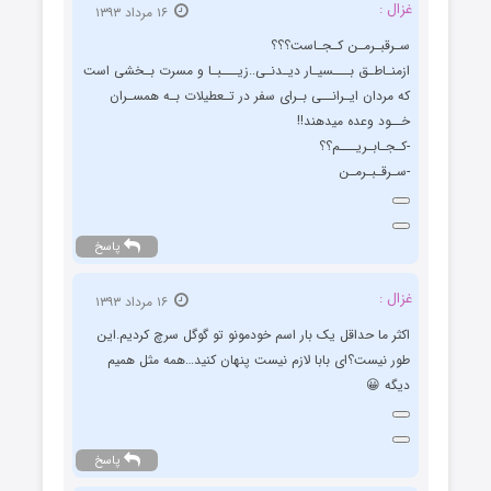
غزال :
۱۶ مرداد ۱۳۹۳
سـرقبـرمـن کـجـاست؟؟؟
ازمنـاطـق بـــسیـار دیـدنـی..زیـــبـا و مسرت بـخشی است
که مردان ایـرانــی بـرای سفر در تـعطیلات بـه همسـران
خــود وعده میدهند!!
-کـجـابـریـــم؟؟
-سـرقـبـرمـن
پاسخ
غزال :
۱۶ مرداد ۱۳۹۳
اکثر ما حداقل یک بار اسم خودمونو تو گوگل سرچ کردیم.این
طور نیست؟ای بابا لازم نیست پنهان کنید…همه مثل همیم
دیگه 😀
پاسخ