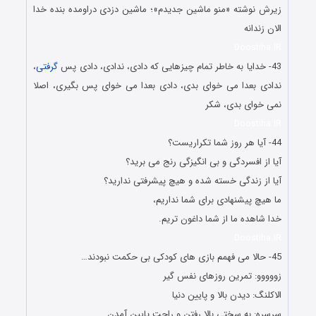
زیرش نوشته «منو ماشین جدیدم»؛ ماشین دزدی دراومده بنده خدا
الان زندانه
Doostiha.IR
43- خدایا به خاطر تمام چیزهایی که دادی، ندادی، دادی پس
گرفتی
،
ندادی بعدا می خوای بدی، دادی بعدا می خوای پس بگیری، اصلا
نمی خوای بدی، شکر
Doostiha.IR
44- آیا هر روز شما تکراریست؟
آیا از افسردگی و بی انگیزگی رنج می برید؟
آیا از زندگی خسته شده و هیچ پیشرفتی ندارید؟
ما هیچ پیشنهادی برای شما نداریم،
خدا شاهده ما از شما داغون تریم.
Doostiha.IR
45- حالا می فهمم بازی های کودکی بی حکمت نبودند…
زووووو: تمرین روزهای نفس گیر
الاکلنگ: دیدن بالا و پایین دنیا
سرسره: به سختی بالا رفتن و راحت پایین آمدن