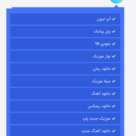
باب اسفنجی فصل ۱۷
آپ تیون
۶ (زیرنویس)
قسمت
منتشر شد
پنل پیامک
ملودی 98
نواز موزیک
دانلود رمان
میفا موزیک
رویایی برای تو
دانلود آهنگ
۱۵ (دوبله)
قسمت
منتشر شد
دانلود ریمکس
موزیک جدید پاپ
دانلود آهنگ جدید