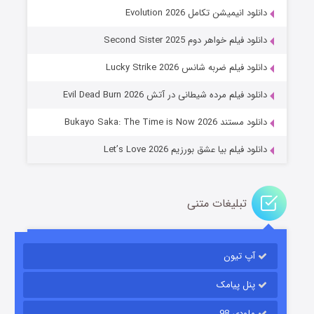
دانلود انیمیشن تکامل Evolution 2026
دانلود فیلم خواهر دوم Second Sister 2025
جادوگری در مغولستان
دانلود فیلم ضربه شانس Lucky Strike 2026
۱۴ (زیرنویس)
قسمت
منتشر شد
دانلود فیلم مرده شیطانی در آتش Evil Dead Burn 2026
دانلود مستند Bukayo Saka: The Time is Now 2026
دانلود فیلم بیا عشق بورزیم Let’s Love 2026
تبلیغات متنی
باب اسفنجی فصل ۱۷
آپ تیون
۶ (زیرنویس)
قسمت
منتشر شد
پنل پیامک
ملودی 98