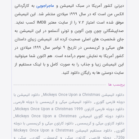
دیزنی کشور آمریکا در سبک انیمیشن و
ماجراجویی
به کارگردانی
الکس من است که در سال ۱۹۹۹ میلادی منتشر شد. این انیمیشن
موفق شده است امتیاز ۷.۲ را از سایت معتبر IMDB کسب نماید.
صداپیشگانی چون وین آلوین و تونی آنسلمو در این انیمیشن به
جای شخصیت های اصلی صحبت کرده اند. انیمیشن زیبای داستان
های میکی و کریسمس در تاریخ ۹ نوامبر سال ۱۹۹۹ میلادی در
کشور آمریکا به نمایش عموم درآمده است. هم اکنون شما میتوانید
این انیمیشن زیبا و جذاب را به صورت کامل و با لینک مستقیم از
سایت دوستی ها به رایگان دانلود کنید.
برچسب ها
دانلود انیمیشن Mickeys Once Upon a Christmas
,
دانلود انیمیشن با
دوبله فارسی گلوری
,
دانلود انیمیشن میکی و کریسمس با دوبله فارسی
,
دانلود دوبله فارسی کارتون Mickeys Once Upon a Christmas 1999
,
دانلود دوبله گلوری انیمیشن Mickeys Once Upon a Christmas
,
دانلود کارتون میکی و کریسمس
,
دانلود کارتون میکی و کریسمس با دوبله
گلوری
,
دانلود مستقیم انیمیشن Mickeys Once Upon a Christmas
720p
,
دوبله فارسی
,
کارتون میکی و کرسمش
,
گلوری
,
میکی و