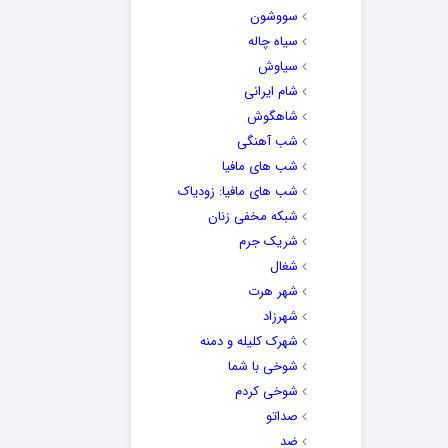
سووشون
سیاه چاله
سیاوش
شام ایرانی
شاهگوش
شب آهنگی
شب های مافیا
شب های مافیا: زودیاک
شبکه مخفی زنان
شریک جرم
شغال
شهر هرت
شهرزاد
شهرک کلیله و دمنه
شوخی با شما
شوخی کردم
صداتو
ضد