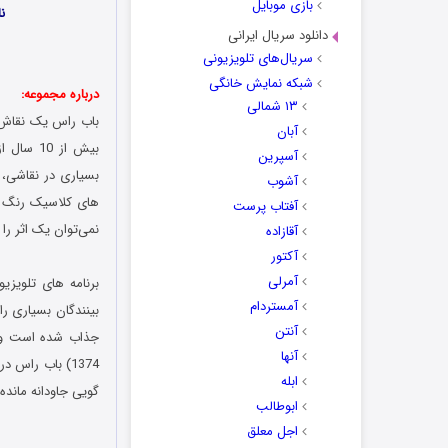
بازی موبایل
ن
دانلود سریال ایرانی
سریال‌های تلویزیونی
شبکه نمایش خانگی
درباره مجموعه:
۱۳ شمالی
باب راس یک نقاش آ
آبان
آسپرین
بسیاری در نقاشی، 
آشوب
های کلاسیک رنگ رو
آفتاب پرست
نمی‌توان یک اثر را
آقازاده
آکتور
آمرلی
آمستردام
بینندگان بسیاری را 
آنتن
آنها
ابله
گویی جاودانه مانده
ابوطالب
اجل معلق