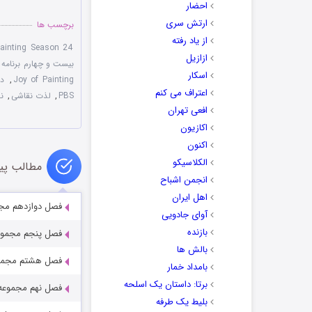
احضار
ارتش سری
برچسب ها
از یاد رفته
ainting Season 24
ازازیل
بیست و چهارم برنامه 
اسکار
Joy of Painting
,
دا
اعتراف می کنم
PBS
,
لذت نقاشی
,
ن
افعی تهران
اکازیون
اکنون
الکلاسیکو
مطالب پی
انجمن اشباح
اهل ایران
فصل دوازدهم مجموعه لذت نقاشی
آوای جادویی
بازنده
فصل پنجم مجموعه لذت نقاشی n 05
بالش ها
فصل هشتم مجموعه لذت نقاشی  08
بامداد خمار
برتا: داستان یک اسلحه
فصل نهم مجموعه لذت نقاشی son 09
بلیط یک‌‌ طرفه