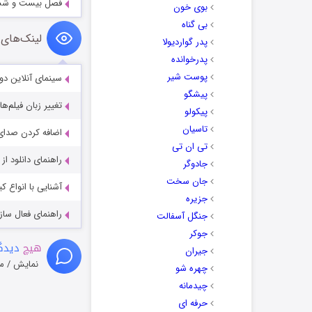
فصل بیست و ششم مجموعه لذت
بوی خون
بی گناه
لینک‌های 
پدر گواردیولا
پدرخوانده
پوست شیر
سینمای آنلاین دو
پیشگو
تغییر زبان فیلم‌ها
پیکولو
تاسیان
اضافه کردن صدای 
تی ان تی
راهنمای دانلود ا
جادوگر
جان سخت
آشنایی با انواع ک
جزیره
راهنمای فعال سازی کیفیت R
جنگل آسفالت
جوکر
هیچ
دیدگا
جیران
نمایش / م
چهره شو
چیدمانه
حرفه ای