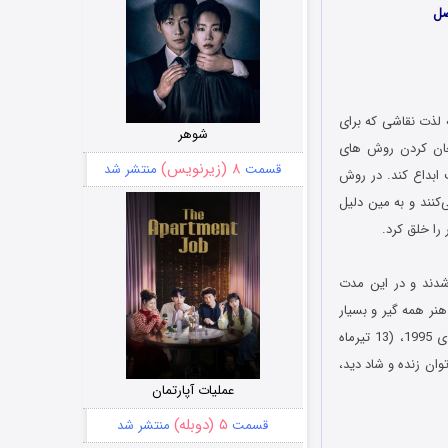
 لذت نقاشی که برای
شوهر
 از امتحان کردن روش های
۸ (زیرنویس)
قسمت
منتشر شد
 ابداع کند. در روش
کنند و به مین دلیل
 را خلق کرد.
ا آغاز به پخش شدند و در این مدت
هنر همه گیر و بسیار
جذاب شده است و کسی که این برنامه ها را ببیند نمی تواند از بی استعداد بودن بنالد! در چهارم جولای 1995، (13 تیرماه
 می توان زنده و شاد دید،
عملیات آپارتمان
۵ (دوبله)
قسمت
منتشر شد