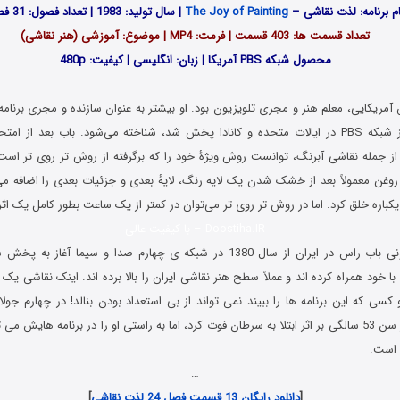
ام برنامه: لذت نقاشی –
The Joy of Painting
| سال تولید: 1983 | تعداد فصول: 31 فصل
تعداد قسمت ها: 403 قسمت | فرمت: MP4 | موضوع: آموزشی (هنر نقاشی)
محصول شبکه PBS آمریکا |
زبان: انگلیسی | کیفیت: 480p
مریکایی، معلم هنر و مجری تلویزیون بود. او بیشتر به عنوان سازنده و مجری برنامه
بیش از 10 سال از شبکه PBS در ایالات متحده و کانادا پخش شد، شناخته می‌شود. باب بعد
از جمله نقاشی آبرنگ، توانست روش ویژهٔ خود را که برگرفته از روش تر روی تر است
غن معمولاً بعد از خشک شدن یک لایه رنگ، لایهٔ بعدی و جزئیات بعدی را اضافه می‌
 یکباره خلق کرد. اما در روش تر روی تر می‌توان در کمتر از یک ساعت بطور کامل یک اثر
Doostiha.IR – با کیفیت عالی
برنامه های تلویزیونی باب راس در ایران از سال 1380 در شبکه ی چهارم صدا و سیم
با خود همراه کرده اند و عملاً سطح هنر نقاشی ایران را بالا برده اند. اینک نقاشی یک 
1374) باب راس در سن 53 سالگی بر اثر ابتلا به سرطان فوت کرد، اما به راستی او را در برنامه هایش
 است.
…
[
دانلود رایگان 13 قسمت فصل 24 لذت نقاشی
]