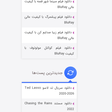
دانلود فیلم سینما شهر قصه با کیفیت
عالی BluRay
دانلود فیلم پیشمرگ با کیفیت عالی
BluRay
دانلود فیلم زیبا صدایم کن با کیفیت
جادوگری در مغولستان
عالی BluRay
۱۴ (زیرنویس)
قسمت
منتشر شد
دانلود فیلم کوکتل مولوتوف با
کیفیت BluRay
جدیدترین پست‌ها
دانلود سریال تد لاسو Ted Lasso
2020-2026
باب اسفنجی فصل ۱۷
دانلود مستند Chasing the Rains
۶ (زیرنویس)
قسمت
منتشر شد
2022