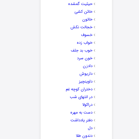
حیثیت گمشده
خائن کشی
خاتون
خجالت نکش
خسوف
خواب زده
خوب بد جلف
خون سرد
دادزن
داریوش
داوینچیز
دختران کوچه غم
در انتهای شب
دراکولا
دست به مهره
دفتر یادداشت
دل
دندون طلا