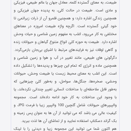
طبیعت، به معنای گسترده کلمه، معادل جهان یا عالم طبیعی، فیزیکی
و مادی است. طبیعت در حالت کلی، به پدیده جهان فیزیکی و
همچنین زندگی اشاره دارد؛ و همچنین قلمرو آن از ذرات زیراتمی تا
خود گیتی گسترده‌ است. اگرچه واژه طبیعت امروزه در معناهای
مختلفی به کار می‌رود، اغلب به مفهوم زمین‌ شناسی و حیات وحش
اشاره دارد. طبیعت به حوزه کلی انواع متنوع گیاهان و حیوانات زنده
و گاهی اوقات نیز به فرایندهای مرتبط با اشیای بی‌جان بازمی‌گردد.
دگرگونی‌ های طبیعی، مانند تغییر در آب‌ و هوا و زمین‌ شناسی و
همچنین ماده و انرژی که تمام این چیزها و پدیده‌ها را تشکیل داده‌
است. این اغلب به معنای محیط زیست یا طبیعت وحش، حیوانات
وحشی، صخره‌ها، جنگل‌ها، سواحل، و به‌طور کلی چیزهایی که
به‌طور قابل ملاحظه‌ای با مداخلات انسانی تغییر چندانی نکرده‌اند، یا
با وجود این مداخلات به کار خود ادامه داده‌اند است. مجموعه
والپیپرهای حیوانات شامل گلچین 100 والپیپر زیبا با فرمت JPG و
کیفیت عالی می باشد که می توانید از آن ها به عنوان پس زمینه و
بک گراند دسکتاپ استفاده نمایید و از تماشای آن ها لذت ببرید.
هم اکنون شما می توانید این مجموعه زیبا و دیدنی را با لینک