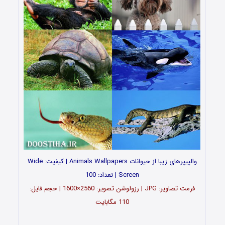
والپیپرهای زیبا از حیوانات Animals Wallpapers | کیفیت: Wide
Screen | تعداد: 100
فرمت تصاویر: JPG | رزولوشن تصویر: 2560×1600 | حجم فایل:
110 مگابایت