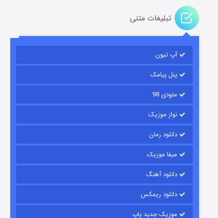
تبلیغات متنی
آپ تیون
جادوگری در مغولستان
۱۴ (زیرنویس)
قسمت
منتشر شد
پنل پیامک
ملودی 98
نواز موزیک
دانلود رمان
میفا موزیک
دانلود آهنگ
باب اسفنجی فصل ۱۷
دانلود ریمکس
۶ (زیرنویس)
قسمت
منتشر شد
موزیک جدید پاپ