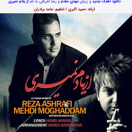
دانلود آهنگ جدید
و زیبای
مهدی مقدم
و رضا اشراقی به نام
از یادم نمیری
ترانه: حمید اکبری / تنظیم: حامد برادران