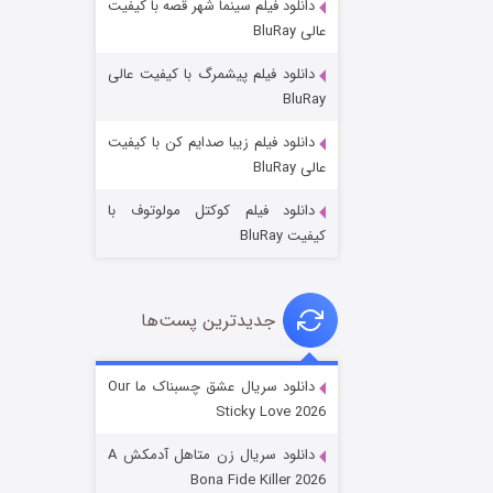
دانلود فیلم سینما شهر قصه با کیفیت
عالی BluRay
دانلود فیلم پیشمرگ با کیفیت عالی
BluRay
دانلود فیلم زیبا صدایم کن با کیفیت
عملیات آپارتمان
عالی BluRay
۲ (زیرنویس)
قسمت
منتشر شد
دانلود فیلم کوکتل مولوتوف با
کیفیت BluRay
جدیدترین پست‌ها
دانلود سریال عشق چسبناک ما Our
Sticky Love 2026
مردگان متحرک: شهر مرده ۳
دانلود سریال زن متاهل آدمکش A
۲ (زیرنویس)
قسمت
منتشر شد
Bona Fide Killer 2026