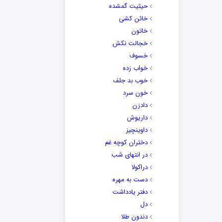
حیثیت گمشده
خائن کشی
خاتون
خجالت نکش
خسوف
خواب زده
خوب بد جلف
خون سرد
دادزن
داریوش
داوینچیز
دختران کوچه غم
در انتهای شب
دراکولا
دست به مهره
دفتر یادداشت
دل
دندون طلا