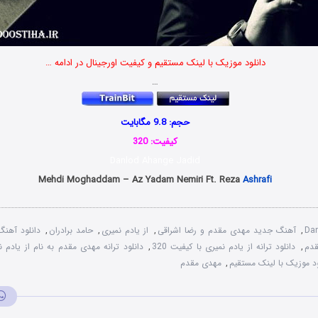
دانلود موزیک با لینک مستقیم و کیفیت اورجینال در ادامه …
…
حجم: 9.8 مگابایت
کیفیت: 320
Danlod Ahange Jadid
Mehdi Moghaddam – Az Yadam Nemiri Ft. Reza
Ashrafi
Da
,
آهنگ جدید مهدی مقدم و رضا اشراقی
,
از یادم نمیری
,
حامد برادران
,
دانلود آهنگ
دم
,
دانلود ترانه از یادم نمیری با کیفیت 320
,
دانلود ترانه مهدی مقدم به نام از یادم ن
ود موزیک با لینک مستقیم
,
مهدی مقدم