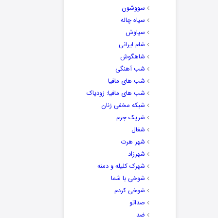
سووشون
سیاه چاله
سیاوش
شام ایرانی
شاهگوش
شب آهنگی
شب های مافیا
شب های مافیا: زودیاک
شبکه مخفی زنان
شریک جرم
شغال
شهر هرت
شهرزاد
شهرک کلیله و دمنه
شوخی با شما
شوخی کردم
صداتو
ضد