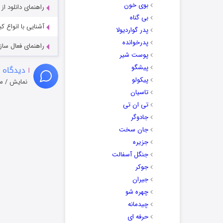
بوی خون
راهنمای دانلود ا
بی گناه
آشنایی با انواع ک
پدر گواردیولا
پدرخوانده
راهنمای فعال سازی کیفیت R
پوست شیر
پیشگو
۱
دیدگاه 
پیکولو
نمایش / م
تاسیان
تی ان تی
جادوگر
جان سخت
جزیره
جنگل آسفالت
جوکر
جیران
چهره شو
چیدمانه
حرفه ای