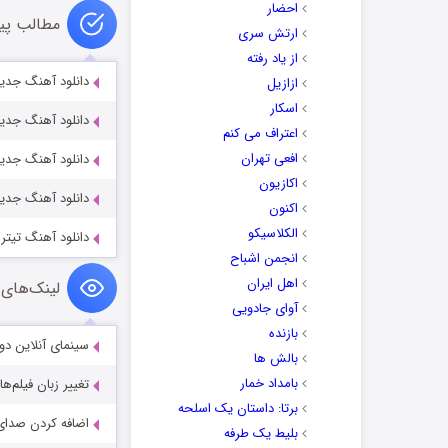
احضار
مطالب پی
ارتش سری
از یاد رفته
دانلود آهنگ جدی
ازازیل
اسکار
دانلود آهنگ جدید
اعتراف می کنم
افعی تهران
دانلود آهنگ جدی
اکازیون
دانلود آهنگ جدید
اکنون
الکلاسیکو
دانلود آهنگ تیتر
انجمن اشباح
اهل ایران
لینک‌های 
آوای جادویی
بازنده
سینمای آنلاین دو
بالش ها
بامداد خمار
تغییر زبان فیلم‌ها
برتا: داستان یک اسلحه
اضافه کردن صدای 
بلیط یک‌‌ طرفه