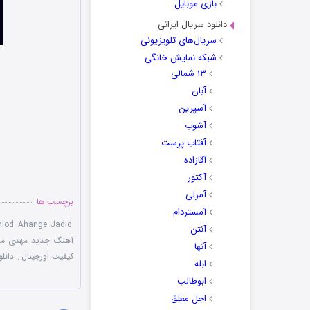
بازی موبایل
دانلود سریال ایرانی
سریال‌های تلویزیونی
شبکه نمایش خانگی
۱۳ شمالی
آبان
آسپرین
آشوب
آفتاب پرست
آقازاده
آکتور
آمرلی
برچسب ها
آمستردام
nlod Ahange Jadid
آنتن
آهنگ جدید مهدی مق
آنها
کیفیت اورجینال
,
دانل
ابله
ابوطالب
اجل معلق