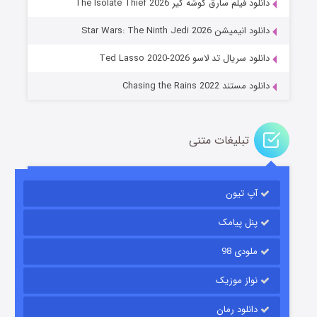
دانلود فیلم سارق گوشه گیر The Isolate Thief 2026
جادوگری در مغولستان
دانلود انیمیشن Star Wars: The Ninth Jedi 2026
14 (زیرنویس)
قسمت
منتشر شد
دانلود سریال تد لاسو Ted Lasso 2020-2026
دانلود مستند Chasing the Rains 2022
تبلیغات متنی
آپ تیون
باب اسفنجی فصل ۱۷
6 (زیرنویس)
قسمت
منتشر شد
پنل پیامک
ملودی 98
نواز موزیک
دانلود رمان