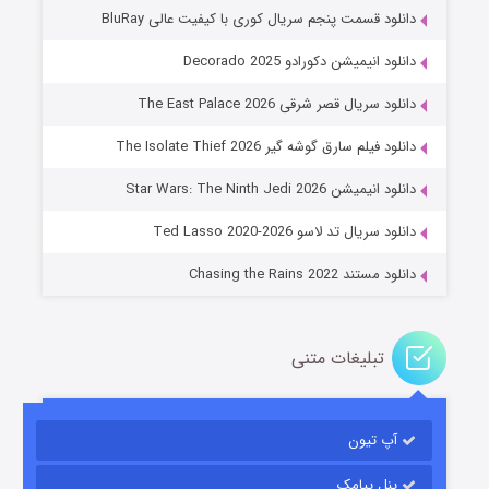
دانلود قسمت پنجم سریال کوری با کیفیت عالی BluRay
دانلود انیمیشن دکورادو Decorado 2025
دانلود سریال قصر شرقی The East Palace 2026
دانلود فیلم سارق گوشه گیر The Isolate Thief 2026
جادوگری در مغولستان
دانلود انیمیشن Star Wars: The Ninth Jedi 2026
۱۴ (زیرنویس)
قسمت
منتشر شد
دانلود سریال تد لاسو Ted Lasso 2020-2026
دانلود مستند Chasing the Rains 2022
تبلیغات متنی
آپ تیون
باب اسفنجی فصل ۱۷
۶ (زیرنویس)
قسمت
منتشر شد
پنل پیامک