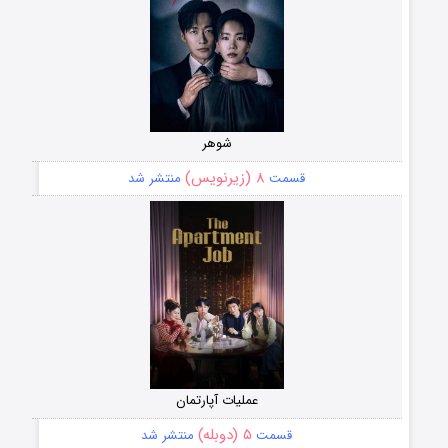
شوهر
۸ (زیرنویس)
قسمت
منتشر شد
عملیات آپارتمان
۵ (دوبله)
قسمت
منتشر شد