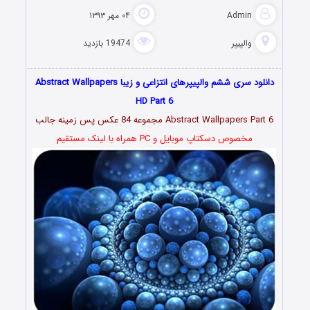
Admin
۰۴ مهر ۱۳۹۳
والپیپر
19474 بازدید
دانلود سری ششم والپیپرهای انتزاعی و زیبا Abstract Wallpapers
HD Part 6
Abstract Wallpapers Part 6 مجموعه 84 عکس پس زمینه جالب
مخصوص دسکتاپ موبایل و PC همراه با لینک مستقیم