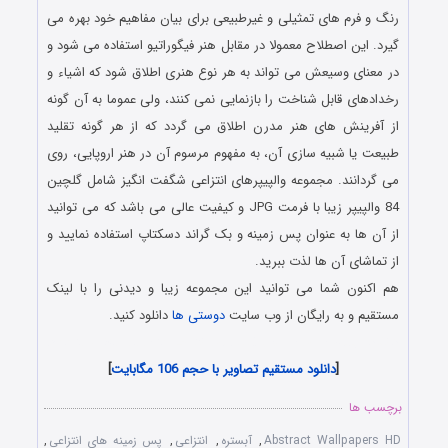
رنگ و فرم‌ های تمثیلی و غیرطبیعی برای بیان مفاهیم خود بهره می‌
گیرد. این اصطلاح معمولا در مقابل هنر فیگوراتیو استفاده می‌ شود و
در معنای وسیعش می‌ تواند به هر نوع هنری اطلاق شود که اشیاء و
رخدادهای قابل شناخت را بازنمایی نمی‌ کنند، ولی عموما به آن گونه
از آفرینش‌ های هنر مدرن اطلاق می‌ گردد که از هر گونه تقلید
طبیعت یا شبیه‌ سازی آن، به مفهوم مرسوم آن در هنر اروپایی، روی
می‌ گردانند. مجموعه والپیپرهای انتزاعی شگفت انگیز شامل گلچین
84 والپیپر زیبا با فرمت JPG و کیفیت عالی می باشد که می توانید
از آن ها به عنوان پس زمینه و بک گراند دسکتاپ استفاده نمایید و
از تماشای آن ها لذت ببرید.
هم اکنون شما می توانید این مجموعه زیبا و دیدنی را با لینک
مستقیم و به رایگان از وب سایت
دوستی ها
دانلود کنید.
دانلود رایگان سری ششم والپیپرهای انتزاعی Abstract Wallpapers
[
دانلود مستقیم تصاویر با حجم 106 مگابایت
]
برچسب ها
Abstract Wallpapers HD
,
آبستره
,
انتزاعی
,
پس زمینه های انتزاعی
,