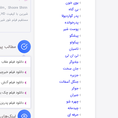
بوی خون
ilm
,
Shoore Shirin
بی گناه
شیرین با کیفیت HD
,
پدر گواردیولا
مستقیم فیلم شور شیر
پدرخوانده
پوست شیر
پیشگو
پیکولو
مطالب پی
تاسیان
تی ان تی
دانلود فیلم عقاب صحر
جادوگر
جان سخت
دانلود فیلم خبرچی
جزیره
جنگل آسفالت
دانلود فیلم آتش 
جوکر
دانلود فیلم چک ب
جیران
چهره شو
دانلود فیلم پدربز
چیدمانه
حرفه ای
لینک‌های 