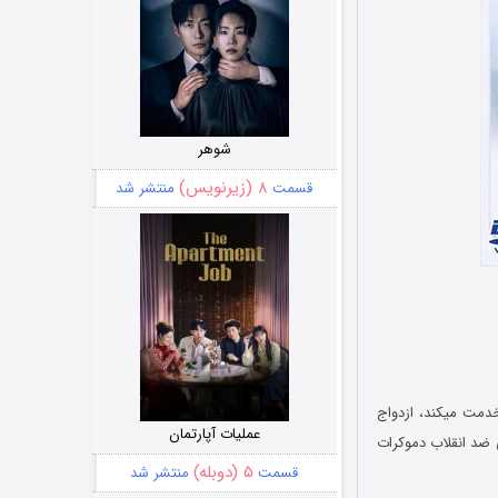
شوهر
۸ (زیرنویس)
قسمت
منتشر شد
خدمت میکند، ازدواج
عملیات آپارتمان
ی ضد انقلاب دموکرات
۵ (دوبله)
قسمت
منتشر شد