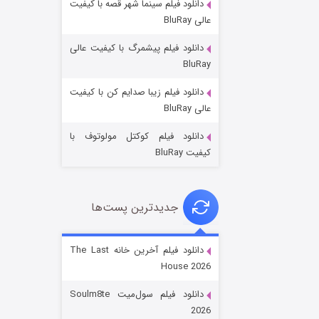
دانلود فیلم سینما شهر قصه با کیفیت
عالی BluRay
دانلود فیلم پیشمرگ با کیفیت عالی
BluRay
دانلود فیلم زیبا صدایم کن با کیفیت
جادوگری در مغولستان
عالی BluRay
۱۴ (زیرنویس)
قسمت
منتشر شد
دانلود فیلم کوکتل مولوتوف با
کیفیت BluRay
جدیدترین پست‌ها
دانلود فیلم آخرین خانه The Last
House 2026
باب اسفنجی فصل ۱۷
دانلود فیلم سول‌میت Soulm8te
۶ (زیرنویس)
قسمت
منتشر شد
2026