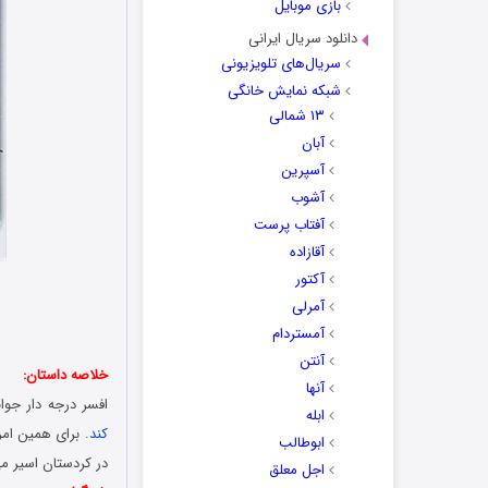
بازی موبایل
دانلود سریال ایرانی
سریال‌های تلویزیونی
شبکه نمایش خانگی
۱۳ شمالی
آبان
آسپرین
آشوب
آفتاب پرست
آقازاده
آکتور
آمرلی
آمستردام
آنتن
خلاصه داستان:
آنها
افسر درجه دار جوان
ابله
کند
. برای همین امر
ابوطالب
در کردستان اسیر م
اجل معلق