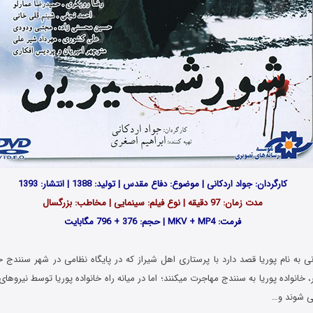
کارگردان: جواد اردکانی | موضوع: دفاع مقدس | تولید: 1388 | انتشار: 1393
مدت زمان: 97 دقیقه | نوع فیلم: سینمایی | مخاطب: بزرگسال
فرمت: MKV + MP4 | حجم: 376 + 796 مگابایت
ی به نام پوریا قصد دارد با پرستاری اهل شیراز که در پایگاه نظامی در شهر سنندج 
، خانواده پوریا به سنندج مهاجرت میکنند؛ اما در میانه راه خانواده پوریا توسط نیروها
ی شوند و…