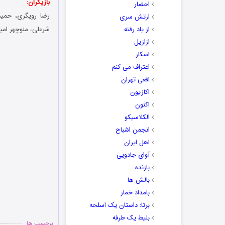
بازیگران:
احضار
رضا رویگری، حمید
ارتش سری
از یاد رفته
شرعلی، منوچهر ام
ازازیل
اسکار
اعتراف می کنم
افعی تهران
اکازیون
اکنون
الکلاسیکو
انجمن اشباح
اهل ایران
آوای جادویی
بازنده
بالش ها
بامداد خمار
برتا: داستان یک اسلحه
بلیط یک‌‌ طرفه
برچسب ها