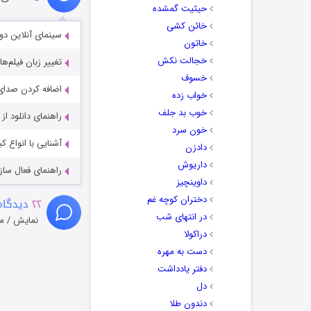
حیثیت گمشده
خائن کشی
سینمای آنلاین دو
خاتون
خجالت نکش
تغییر زبان فیلم‌ها
خسوف
اضافه کردن صدای 
خواب زده
خوب بد جلف
راهنمای دانلود ا
خون سرد
آشنایی با انواع ک
دادزن
داریوش
راهنمای فعال سازی کیفیت R
داوینچیز
دختران کوچه غم
۲۲
دیدگاه
در انتهای شب
نمایش / م
دراکولا
دست به مهره
دفتر یادداشت
دل
دندون طلا