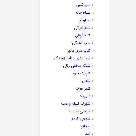
سووشون
سیاه چاله
سیاوش
شام ایرانی
شاهگوش
شب آهنگی
شب های مافیا
شب های مافیا: زودیاک
شبکه مخفی زنان
شریک جرم
شغال
شهر هرت
شهرزاد
شهرک کلیله و دمنه
شوخی با شما
شوخی کردم
صداتو
ضد