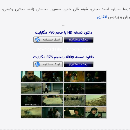
رضا عمارلو، احمد نجفی، شبنم قلی خانی، حسین محسنی زاده، مجتبی ودودی، ع
یریان و پردیس
افکاری
…
دانلود نسخه HD با حجم 796 مگابایت
Download Film – Shoore Shirin
دانلود نسخه 480p با حجم 376 مگابایت