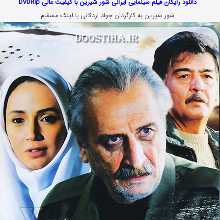
دانلود رایگان فیلم سینمایی ایرانی شور شیرین با کیفیت عالی DVDRip
شور شیرین به کارگردان جواد اردکانی با لینک مسقیم