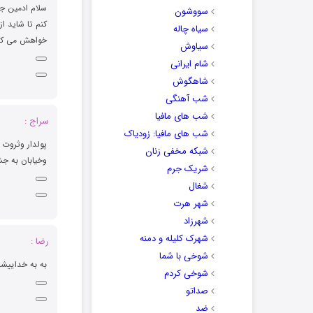
سلام ادمین جا
سووشون
کنم تا شاید ا
سیاه چاله
خواهش می کنم
سیاوش
شام ایرانی
شاهگوش
شب آهنگی
شب های مافیا
سراج :
شب های مافیا: زودیاک
پولدار وثروت
شبکه مخفی زنان
وخیابان به ج
شریک جرم
شغال
شهر هرت
شهرزاد
شهرک کلیله و دمنه
رضا :
شوخی با شما
به به خداییشا
شوخی کردم
صداتو
ضد