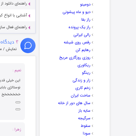
راهنمای دانلود ا
دومینو
دیو و ماه پیشونی
آشنایی با انواع ک
راز بقا
راز یک پرونده
راهنمای فعال سازی کیفیت R
رالی ایرانی
۴
دیدگاه 
رقص روی شیشه
نمایش / م
رهایم کن
روزی روزگاری مریخ
ریکاوری
نعیم :
رینگو
زار و زندگی
این خیلی قدیم
نوستالژی بابابز
زخم کاری
خخخخخخخ
ساخت ایران
سال های دور از خانه
سایه باز
سرگیجه
سقوط
زهرا :
سودا