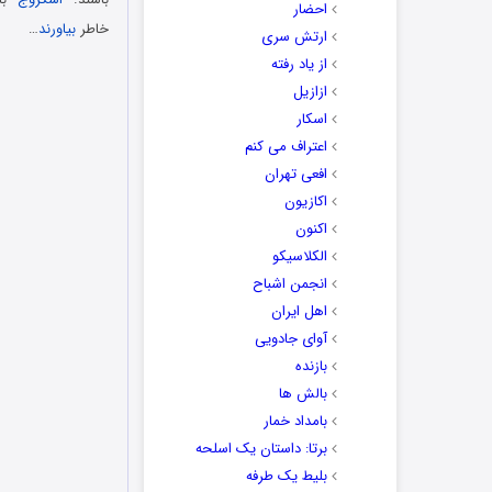
احضار
خاطر
بیاورند
…
ارتش سری
از یاد رفته
ازازیل
اسکار
اعتراف می کنم
افعی تهران
اکازیون
اکنون
الکلاسیکو
انجمن اشباح
اهل ایران
آوای جادویی
بازنده
بالش ها
بامداد خمار
برتا: داستان یک اسلحه
بلیط یک‌‌ طرفه