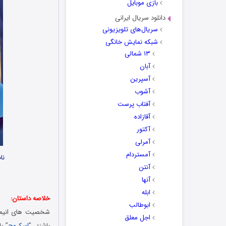
بازی موبایل
دانلود سریال ایرانی
سریال‌های تلویزیونی
شبکه نمایش خانگی
۱۳ شمالی
آبان
آسپرین
آشوب
آفتاب پرست
آقازاده
آکتور
آمرلی
آمستردام
نام 
آنتن
آنها
ابله
خلاصه داستان:
ابوطالب
شخصیت های انیم
اجل معلق
باشند. ”
اسکروج
” ب