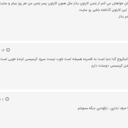
ن خواهش می کنم از بتمن کارتون بذار مثل همون کارتون پسر بتمن من هر روز میام و سایت 
ز این کارتون گذاشته باشی رو سایت
 بذار
۱۳ اردیبهشت ۱۳۹۵
 اسکروج گدا دنیا است به افسرده همیشه است خوب نیست سرود کرسیمس اینده خوبی است 
شن کرسیمس دوستت دارم
۲ اردیبهشت ۱۳۹۶
 حرف نداری….ترکوندی دیگه.ممنونتم