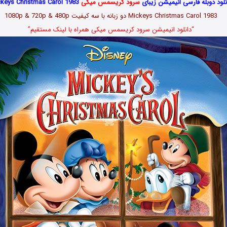
نلود دوبله فارسی انیمیشن زیبای
سرود کریسمس میکی
Mickeys Christmas Carol 1983
Mickeys Christmas Carol 1983 دو زبانه با سه کیفیت 1080p & 720p & 480p
“دانلود انیمیشن سرود کریسمس میکی همراه با لینک مستقیم”