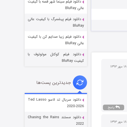
دانلود فیلم سینما شهر قصه با کیفیت
عالی BluRay
دانلود فیلم پیشمرگ با کیفیت عالی
BluRay
دانلود فیلم زیبا صدایم کن با کیفیت
جادوگری در مغولستان
عالی BluRay
14 (زیرنویس)
قسمت
منتشر شد
دانلود فیلم کوکتل مولوتوف با
کیفیت BluRay
۱۳۹۳
جدیدترین پست‌ها
دانلود سریال تد لاسو Ted Lasso
2020-2026
پاسخ
باب اسفنجی فصل ۱۷
دانلود مستند Chasing the Rains
6 (زیرنویس)
۱۳۹۳
قسمت
منتشر شد
2022