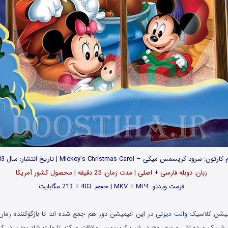
کارتون: سرود کریسمس میکی – Mickey’s Christmas Carol | تاریخ انتشار: سال 1983
زبان: دوبله فارسی + اصلی | مدت زمان: 25 دقیقه | محصول کشور آمریکا
فرمت ویدئو: MKV + MP4 | حجم: 403 + 213 مگابایت
یشن کلاسیک
والت دیزنی
در این انیمیشن دور هم جمع شده اند تا بازگوکننده رمان 
ا شریک مرده اش و سه روح در شب کریسمس ملاقات میکند تا علت شاد بودن در کر