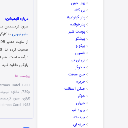
بوی خون
بی گناه
پدر گواردیولا
درباره انیمیشن:
پدرخوانده
سرود کریسمس میکی (به انگلیسی: Mickey’s Christmas Carol) ن
پوست شیر
ماجراجویی
پیشگو
پیکولو
تاسیان
درآمده است. هم اک
تی ان تی
رایگان دانلود کنید.
جادوگر
جان سخت
برچسب ها
جزیره
istmas Carol 1983
جنگل آسفالت
720p
,
دانلود انیمی
جوکر
کارتون سرود کریسم
جیران
ristmas Carol 1983
چهره شو
چیدمانه
حرفه ای