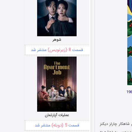
شوهر
8 (زیرنویس)
قسمت
منتشر شد
عملیات آپارتمان
شاهکار چارلز دیکنز
5 (دوبله)
قسمت
منتشر شد
یسمس رو دوباره به