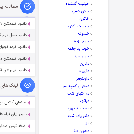
حیثیت گمشده
مطالب پی
خائن کشی
خاتون
دانلود انیمیشن A Loud House Christmas: Naughty or Nice 2025
خجالت نکش
خسوف
دانلود فصل دوم کارتون د
خواب زده
دانلود انیمه نجوای درون با د
خوب بد جلف
خون سرد
دانلود انیمیشن داستان ح
دادزن
دانلود انیمیشن Toopy and Binoo the Movie 2023
داریوش
داوینچیز
لینک‌های 
دختران کوچه غم
در انتهای شب
دراکولا
سینمای آنلاین دو
دست به مهره
تغییر زبان فیلم‌ها
دفتر یادداشت
دل
اضافه کردن صدای 
دندون طلا