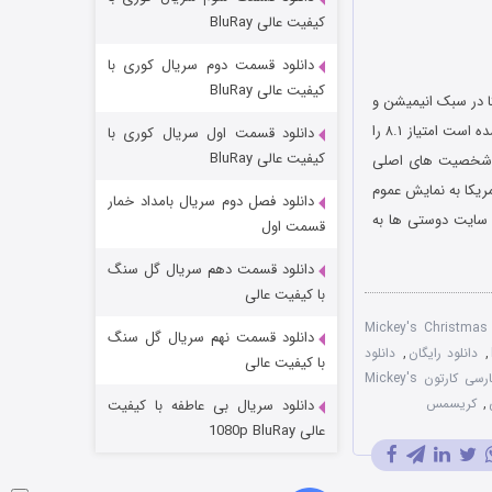
مردگان متحرک: شهر مرده ۳
کیفیت عالی BluRay
2 (زیرنویس)
قسمت
منتشر شد
دانلود قسمت دوم سریال کوری با
کیفیت عالی BluRay
به کارگردانی بارنی ماتینسون است که در سال ۱۹۸۳ میلادی منتشر شد. این انیمیشن موفق شده است امتیاز ۸.۱ را
دانلود قسمت اول سریال کوری با
کیفیت عالی BluRay
ه جای شخصیت های اصلی
یخ ۱۶ دسامبر سال ۱۹۸۳ میلادی در کشور آمریکا به نمایش عموم
دانلود فصل دوم سریال بامداد خمار
ز سایت دوستی ها به
قسمت اول
دانلود قسمت دهم سریال گل سنگ
شکست استوارت در نجات جهان
با کیفیت عالی
7 (زیرنویس)
Mickey's Christmas Carol 198
قسمت
منتشر شد
دانلود قسمت نهم سریال گل سنگ
,
دانلود رایگان
,
دانلود
با کیفیت عالی
دوبله فارسی کارتون Mickey's
,
کریسمس
دانلود سریال بی عاطفه با کیفیت
عالی 1080p BluRay