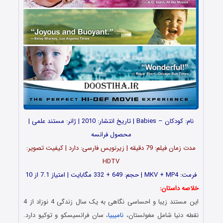
نام: کودکان – Babies | تاریخ انتشار: 2010 | ژانر: مستند علمی |
محصول فرانسه
مدت زمان فیلم: 79 دقیقه | زیرنویس فارسی: دارد | کیفیت تصویر:
HDTV
فرمت: MKV + MP4 | حجم: 649 + 332 مگابایت | امتیاز 7.1 از 10
خلاصه داستان:
این مستند زیبا و احساسی نگاهی به یک سال زندگی 4 نوزاد از 4
نقطه دنیا شامل مغولستان،
نامیبیا
، سان فرانسیسکو و توکیو دارد.