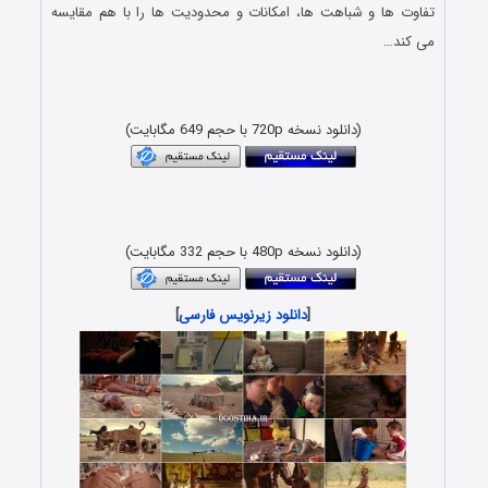
تفاوت ها و شباهت ها، امکانات و محدودیت ها را با هم مقایسه
می کند…
دانلود رایگان فیلم و سریال با لینک مستقیم و کیفیت بسیار خوب
480p
(دانلود نسخه 720p با حجم 649 مگابایت)
دانلود رایگان مستند حیات وحش با لینک مستقیم و کیفیت بلوری
1080p & 720p
(دانلود نسخه 480p با حجم 332 مگابایت)
[
دانلود زیرنویس فارسی
]