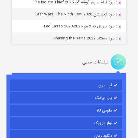
دانلود فیلم سارق گوشه گیر The Isolate Thief 2026
جادوگری در مغولستان
دانلود انیمیشن Star Wars: The Ninth Jedi 2026
۱۴ (زیرنویس)
قسمت
منتشر شد
دانلود سریال تد لاسو Ted Lasso 2020-2026
دانلود مستند Chasing the Rains 2022
تبلیغات متنی
آپ تیون
باب اسفنجی فصل ۱۷
۶ (زیرنویس)
قسمت
منتشر شد
پنل پیامک
ملودی 98
نواز موزیک
دانلود رمان