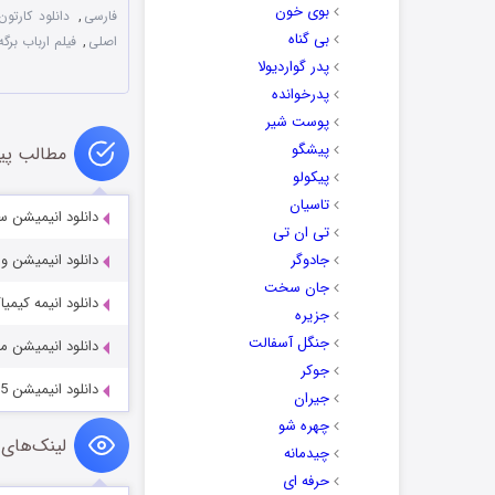
بوی خون
فارسی
,
دانلود کارتون Pagemaster 1994 720p
بی گناه
اصلی
,
فیلم ارباب برگه
پدر گواردیولا
پدرخوانده
پوست شیر
پیشگو
مطالب پی
پیکولو
تاسیان
دانلود انیمیشن سینمایی nja Turtles 2014
تی ان تی
جادوگر
دانلود انیمیشن وردست 10-2013
جان سخت
دانلود انیمه کیمیاگر درون st Exists 2019
جزیره
جنگل آسفالت
دانلود انیمیشن موفق با
جوکر
دانلود انیمیشن Halo: The Fall of Reach 2015
جیران
چهره شو
لینک‌های 
چیدمانه
حرفه ای