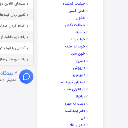
حیثیت گمشده
سینمای آنلاین دو
خائن کشی
تغییر زبان فیلم‌ها
خاتون
خجالت نکش
اضافه کردن صدای 
خسوف
راهنمای دانلود ا
خواب زده
خوب بد جلف
آشنایی با انواع ک
خون سرد
راهنمای فعال سازی کیفیت R
دادزن
داریوش
۴
دیدگاه 
داوینچیز
نمایش / م
دختران کوچه غم
در انتهای شب
دراکولا
دست به مهره
دفتر یادداشت
دل
دندون طلا