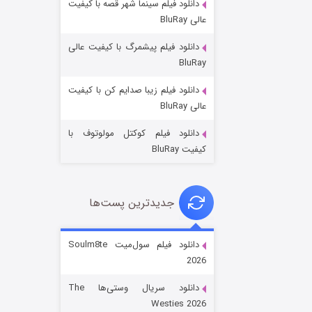
دانلود فیلم سینما شهر قصه با کیفیت
عالی BluRay
دانلود فیلم پیشمرگ با کیفیت عالی
BluRay
دانلود فیلم زیبا صدایم کن با کیفیت
جادوگری در مغولستان
عالی BluRay
۱۴ (زیرنویس)
قسمت
منتشر شد
دانلود فیلم کوکتل مولوتوف با
کیفیت BluRay
جدیدترین پست‌ها
دانلود فیلم سول‌میت Soulm8te
2026
باب اسفنجی فصل ۱۷
دانلود سریال وستی‌ها The
۶ (زیرنویس)
قسمت
منتشر شد
Westies 2026