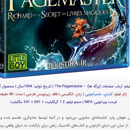
ارباب صفحات (برگه ها) – The Pagemaster | تاریخ تولید: 1994سال | محصول آمریکا
ژانر فیلم:
کمدی
،
ماجراجویی
| زبان: انگلیسی | فاقد زیرنویس فارسی | مدت: 80 دقیقه
فرمت ویدئویی: MP4 | حجم فیلم: 1.2 گیگابایت + 691 + 341 مگابایت
 طوفان وارد کتابحانه‌ای جادویی می‌شود و در آنجا توسط جادوگری طلسم شده و وا
اید از میان این دنیای کارتونی و کتاب‌های کلاسیک راهی برای بازگشت به دنیای واقعی پی