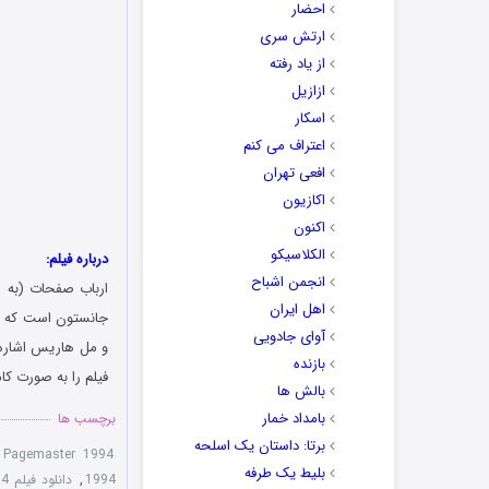
احضار
ارتش سری
از یاد رفته
ازازیل
اسکار
اعتراف می کنم
افعی تهران
اکازیون
اکنون
الکلاسیکو
درباره فیلم:
انجمن اشباح
ارباب صفحات (به انگلیسی: The Pagemaster) یا کتابخان
اهل ایران
آوای جادویی
بازنده
فیلم را به صورت کا
بالش ها
بامداد خمار
برچسب ها
برتا: داستان یک اسلحه
 Pagemaster 1994
بلیط یک‌‌ طرفه
1994
,
دانلود فیلم The Pagemaster 1994