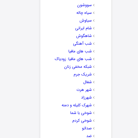
سووشون
سیاه چاله
سیاوش
شام ایرانی
شاهگوش
شب آهنگی
شب های مافیا
شب های مافیا: زودیاک
شبکه مخفی زنان
شریک جرم
شغال
شهر هرت
شهرزاد
شهرک کلیله و دمنه
شوخی با شما
شوخی کردم
صداتو
ضد