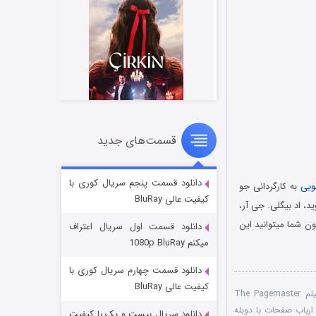
قسمت‌های جدید
سریال زشت
۲ (زیرنویس)
قسمت
منتشر شد
دانلود قسمت پنجم سریال کوری با
ویی
به کارگردانی جو
کیفیت عالی BluRay
فر لوید، اد بیگلی. جی آر،
ا از سایت معتبر IMDB کسب نماید. هم اکنون شما میتوانید این
دانلود قسمت اول سریال اعتراف
میکنم 1080p BluRay
دانلود قسمت چهارم سریال کوری با
کیفیت عالی BluRay
دانلود زیرنویس فارسی فیلم The Pagemaster
 ارباب صفحات با دوبله
دانلود سریال بیست و یک با کیفیت