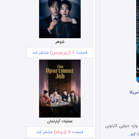
شوهر
۸ (زیرنویس)
قسمت
منتشر شد
عملیات آپارتمان
رد دنیایی کارتونی
۵ (دوبله)
قسمت
منتشر شد
دا
کند
…