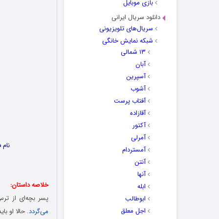
بازی موبایل
دانلود سریال ایرانی
سریال‌های تلویزیونی
شبکه نمایش خانگی
۱۳ شمالی
آبان
آسپرین
آشوب
آفتاب پرست
آقازاده
آکتور
آمرلی
نام فیلم: 
آمستردام
آنتن
آنها
خلاصه داستان:
ابله
پسر بچه‌ای از ترس
ابوطالب
اجل معلق
می‌گردد
. حالا او ب