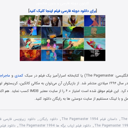
کارتون دوبله فارسی و بدون سانسور
[
برای دانلود دوبله فارسی فیلم اینجا کلیک کنید
]
ه اسرارآمیز یک فیلم در سبک
کمدی
و
ماجراج
جانستون است که در سال ۱۹۹۴ میلادی منتشر شد. از بازیگران آن می‌توان به مکالی کالکین، کریستو
و مل هاریس اشاره کرد. این فیلم موفق شده است امتیاز ۶.۰ ر
مل و با لینک مستقیم از سایت دوستی ها به رایگان دانلود کنید.
The
,
داستان فیلم The Pagemaster 1994
,
دانلود رایگان
,
,
دانلود فیلم ارباب برگه ها The Pagemaster 1994
,
دانلود فیلم