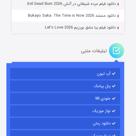
دانلود فیلم مرده شیطانی در آتش Evil Dead Burn 2026
دانلود مستند Bukayo Saka: The Time is Now 2026
دانلود فیلم بیا عشق بورزیم Let’s Love 2026
تبلیغات متنی
باب اسفنجی فصل ۱۷
آپ تیون
۶ (زیرنویس)
قسمت
منتشر شد
پنل پیامک
ملودی 98
نواز موزیک
دانلود رمان
میفا موزیک