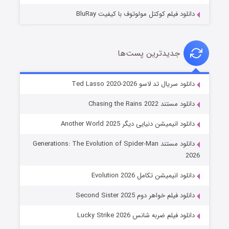
دانلود فیلم کوکتل مولوتوف با کیفیت BluRay
جدیدترین پست‌ها
خاندان اژدها فصل ۳
دانلود سریال تد لاسو Ted Lasso 2020-2026
۶ (زیرنویس)
قسمت
منتشر شد
دانلود مستند Chasing the Rains 2022
دانلود انیمیشن دنیایی دیگر Another World 2025
دانلود مستند Generations: The Evolution of Spider-Man
2026
دانلود انیمیشن تکامل Evolution 2026
دانلود فیلم خواهر دوم Second Sister 2025
جادوگری در مغولستان
دانلود فیلم ضربه شانس Lucky Strike 2026
۱۴ (زیرنویس)
قسمت
منتشر شد