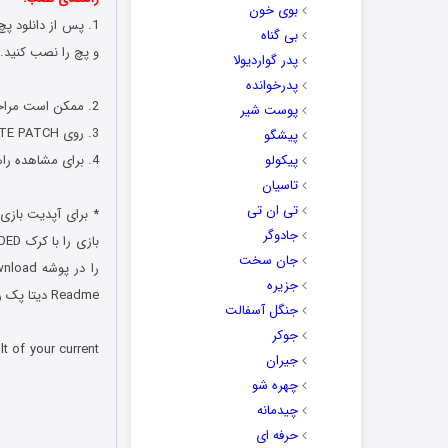
بوی خون
بی گناه
و پچ را نصب کنید. به عن
پدر گواردیولا
پدرخوانده
2. ممکن است مراحل نصب کمی طول بکشد لذا تا پایان نصب آپدیت صبور باشید.
پوست شیر
3. روی PTE PATCH راست کلیک کرده، تنظیمات رو ذخیره کرده و بازی را بصورت Run as admin اجرا نمائید.
پیشگو
پیکولو
4. برای مشاهده راهنمای نصب لاتین پچ
تاسیان
تی ان تی
جادوگر
جان سخت
جزیره
Readme دیتا پک رو به بازی اضافه کنید. راهنمای نصب دیتا پک با برنامه مذکور به صورت زیر است:
جنگل آسفالت
جوکر
lt of your current
جیران
چهره شو
چیدمانه
حرفه ای