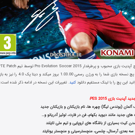
ها منتشر شد. این پچ نسخه بازی شما را به و
نید این پچ را با لینک مستقیم دانلود
کنید
. تغییرات این نسخه در ادامه ذکر شده است:
PES 2015 PTE Patch 3.0
پدیت بازی PES 2015:
مان (بوندس لیگا) چهره ها، نام بازیکنان و بازیکنان جدید
ای جدید مانند دیوید بکهام، فن در فارت، لوئیز آدریانو و…
ن کیت بسیاری از باشگاه های اروپایی و تیم ملی تایلند
سه بعدی آرسنال، چلسی، منچسترسیتی و منچستر یونایتد