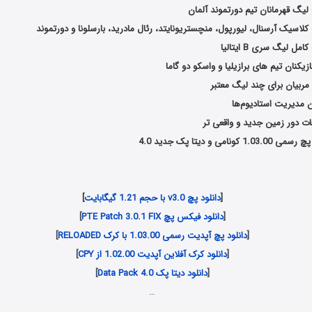
یگ قهرمانان تیم دورتموند آلمان
اسیک آرسنال، لیورپول، منچستریونایتد، رئال مادرید، بارسلونا و دورتموند
 لیگ سری B ایتالیا
یکنان تیم های برازیلیا و واسکو دو گاما
مربیان برای چند لیگ معتبر
 مدیریت استادیوم‌ها
ات دور زمین جدید و واقعی تر
ی و دیتا پک جدید 4.0
Download PTE Patch v3.0.1
[
دانلود پچ v3.0 با حجم 1.21 گیگابایت
]
[
دانلود فیکس پچ PTE Patch 3.0.1 FIX
]
[
دانلود پچ آپدیت رسمی 1.03.00 با کرک RELOADED
]
[
دانلود کرک آفلاین آپدیت 1.02.00 از CPY
]
[
دانلود دیتا پک Data Pack 4.0
]
…