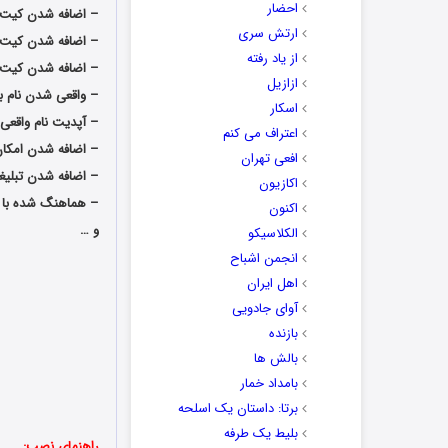
احضار
– اضافه شدن کیت ل
ارتش سری
– اضافه شدن کیت کل
از یاد رفته
– اضافه شدن کیت کامل
ازازیل
– واقعی شدن نام باز
اسکار
– آپدیت نام واقعی 
اعتراف می کنم
– اضافه شدن امکان
افعی تهران
– اضافه شدن تبلیغ
اکازیون
– هماهنگ شده با پچ رسمی 1.03.00 کونام
اکنون
و …
الکلاسیکو
انجمن اشباح
اهل ایران
آوای جادویی
بازنده
بالش ها
بامداد خمار
برتا: داستان یک اسلحه
بلیط یک‌‌ طرفه
راهنمای نصب: