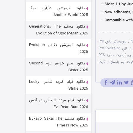
– Sider 1.1 by Ju
دانلود انیمیشن دنیایی دیگر
– New adboards, in
Another World 2025
– Compatible with
دانلود مستند Generations: The
Evolution of Spider-Man 2026
,
بروزرسانی بازی Pro
دانلود انیمیشن تکامل Evolution
دانلود بازی Pro Evolution
2026
دانلود پچ آپدیت جدید PES
رویایی برای تو
یت تیم بارسلونا
,
کیت
دانلود فیلم خواهر دوم Second
Sister 2025
15 (دوبله)
قسمت
منتشر شد
دانلود فیلم ضربه شانس Lucky
Strike 2026
دانلود فیلم مرده شیطانی در آتش
Evil Dead Burn 2026
دانلود مستند Bukayo Saka: The
Time is Now 2026