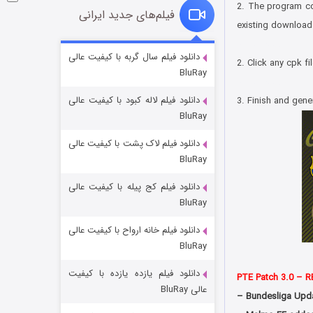
2. The program con
فیلم‌های جدید ایرانی
existing download 
Doostihaa.com
شوگر فصل ۲
دانلود فیلم سال گربه با کیفیت عالی
2. Click any cpk fi
BluRay
7 (زیرنویس)
قسمت
منتشر شد
Doostihaa.com
دانلود فیلم لاله کبود با کیفیت عالی
3. Finish and gener
BluRay
دانلود فیلم لاک پشت با کیفیت عالی
BluRay
دانلود فیلم کج‌ پیله با کیفیت عالی
BluRay
دانلود فیلم خانه ارواح با کیفیت عالی
خاندان اژدها فصل ۳
BluRay
6 (زیرنویس)
قسمت
منتشر شد
دانلود فیلم یازده یازده با کیفیت
PTE Patch 3.0 – 
عالی BluRay
– Bundesliga Upda