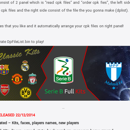
sist of 2 panel which is “read cpk files” and “order cpk fies”, the left sid
cpk files and the right side consist of the file the you gonna make (dplist).
les that you like and it automatically arrange your cpk files on right panel!
ate DpFileList.bin to play!
…
RELEASED 22/12/2014
ted – Kits, faces, players names, new players