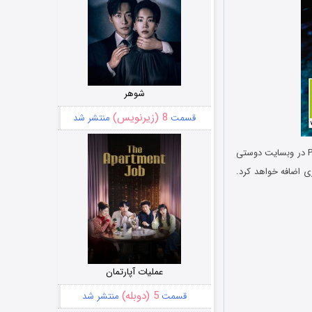
شوهر
8 (زیرنویس)
قسمت
منتشر شد
جدیدترین ورژن پچ آپدیت بازی محبوب و پرطرفدار Pro Evolution Soccer 2015 توسط تیم PTE Patch در وبسایت دوستی
رژن رسمی 1.03.00 بروز میکند و دیتا پک 4.0 را نیز به بازی اضافه خواهد کرد.
عملیات آپارتمان
5 (دوبله)
قسمت
منتشر شد