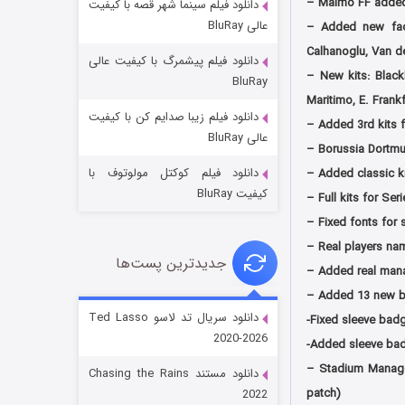
– Malmo FF added:
دانلود فیلم سینما شهر قصه با کیفیت
عالی BluRay
– Added new face
Calhanoglu, Van d
دانلود فیلم پیشمرگ با کیفیت عالی
– New kits: Black
BluRay
Maritimo, E. Frank
دانلود فیلم زیبا صدایم کن با کیفیت
– Added 3rd kits f
جادوگری در مغولستان
عالی BluRay
– Borussia Dortm
14 (زیرنویس)
قسمت
منتشر شد
دانلود فیلم کوکتل مولوتوف با
– Added classic ki
کیفیت BluRay
– Full kits for Seri
– Fixed fonts for 
– Real players na
جدیدترین پست‌ها
– Added real manag
– Added 13 new bal
دانلود سریال تد لاسو Ted Lasso
-Fixed sleeve bad
2020-2026
-Added sleeve bad
باب اسفنجی فصل ۱۷
– Stadium Manage
دانلود مستند Chasing the Rains
6 (زیرنویس)
قسمت
منتشر شد
patch)
2022