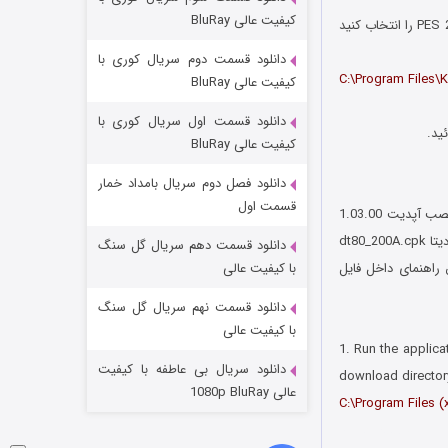
مردگان متحرک: شهر مرده ۳
کیفیت عالی BluRay
1. پس از دانلود پچ و اکسترکت کردن آن، فایل PTE Patch 3.0 را اجرا کرده سپس محل نصب بازی PES 2015 را انتخاب کنید
2 (زیرنویس)
قسمت
منتشر شد
دانلود قسمت دوم سریال کوری با
C:\Program Files\
کیفیت عالی BluRay
دانلود قسمت اول سریال کوری با
کیفیت عالی BluRay
دانلود فصل دوم سریال بامداد خمار
قسمت اول
* برای آپدیت بازی به نسخه 1.03.00 و اضافه کردن DLC 2.00 فایل های مربوطه را دانلود کنید. بعد از نصب آپدیت 1.03.00
بازی را با کرک RELOADED کرک کنید. جهت انجام بازی با قابلیت آنلاین، از کرک CPY استفاده کنید. فایل دیتا dt80_200A.cpk
دانلود قسمت دهم سریال گل سنگ
شکست استوارت در نجات جهان
D را دانلود و اجرا کنید و طبق راهنمای داخل فایل
با کیفیت عالی
7 (زیرنویس)
قسمت
منتشر شد
دانلود قسمت نهم سریال گل سنگ
با کیفیت عالی
1. Run the applica
دانلود سریال بی عاطفه با کیفیت
download directory
عالی 1080p BluRay
C:\Program Files 
Doostihaa.com