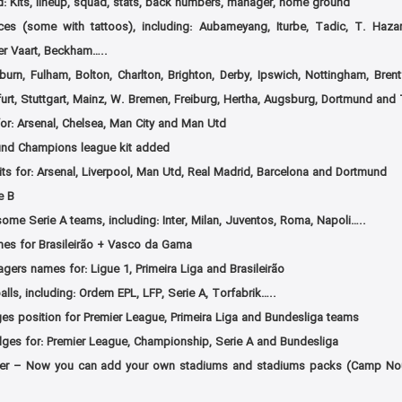
 Kits, lineup, squad, stats, back numbers, manager, home ground
s (some with tattoos), including: Aubameyang, Iturbe, Tadic, T. Hazar
er Vaart, Beckham…..
burn, Fulham, Bolton, Charlton, Brighton, Derby, Ipswich, Nottingham, Bren
furt, Stuttgart, Mainz, W. Bremen, Freiburg, Hertha, Augsburg, Dortmund and
or: Arsenal, Chelsea, Man City and Man Utd
und Champions league kit added
ts for: Arsenal, Liverpool, Man Utd, Real Madrid, Barcelona and Dortmund
e B
some Serie A teams, including: Inter, Milan, Juventos, Roma, Napoli…..
mes for Brasileirão + Vasco da Gama
ers names for: Ligue 1, Primeira Liga and Brasileirão
ls, including: Ordem EPL, LFP, Serie A, Torfabrik…..
ges position for Premier League, Primeira Liga and Bundesliga teams
ges for: Premier League, Championship, Serie A and Bundesliga
r – Now you can add your own stadiums and stadiums packs (Camp Nou 