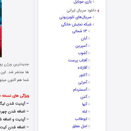
بازی موبایل
دانلود سریال ایرانی
سریال‌های تلویزیونی
شبکه نمایش خانگی
۱۳ شمالی
آبان
آسپرین
آشوب
آفتاب پرست
آقازاده
آکتور
شما هم اکنون میتوا
آمرلی
آمستردام
ویژگی های نسخه جدید آ
آنتن
–
آپدیت شدن لیگ آل
آنها
ابله
– اضافه شدن چهره ه
ابوطالب
– آپدیت و اضافه شد
اجل معلق
– اضافه شدن کیت 