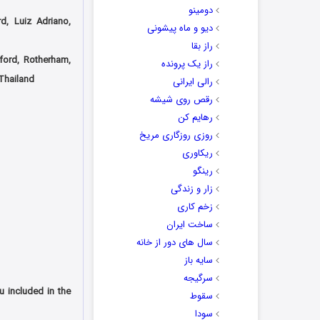
دومینو
d, Luiz Adriano,
دیو و ماه پیشونی
راز بقا
tford, Rotherham,
راز یک پرونده
 Thailand
رالی ایرانی
رقص روی شیشه
رهایم کن
روزی روزگاری مریخ
ریکاوری
رینگو
زار و زندگی
زخم کاری
ساخت ایران
سال های دور از خانه
سایه باز
سرگیجه
included in the
سقوط
سودا