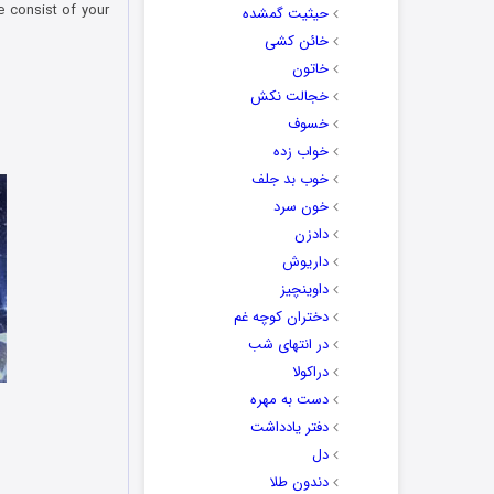
e consist of your
حیثیت گمشده
خائن کشی
خاتون
خجالت نکش
خسوف
خواب زده
خوب بد جلف
خون سرد
دادزن
داریوش
داوینچیز
دختران کوچه غم
در انتهای شب
دراکولا
دست به مهره
دفتر یادداشت
دل
دندون طلا