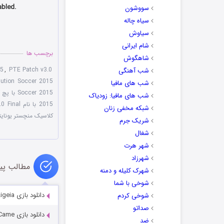
abled.
سووشون
سیاه چاله
سیاوش
شام ایرانی
برچسب ها
شاهگوش
15
,
PTE Patch v3.0
شب آهنگی
lution Soccer 2015
شب های مافیا
Soccer 2015 با پچ آپدیت
شب های مافیا: زودیاک
2015 با نام PTE Patch 3.0 Final
شبکه مخفی زنان
کلاسیک منچستر یونایت
شریک جرم
شغال
شهر هرت
شهرزاد
مطالب پی
شهرک کلیله و دمنه
شوخی با شما
دانلود بازی Dark Tales 16: Edgar Allan Poe’s Ligeia
شوخی کردم
صداتو
دانلود بازی Beyond the Invisible 2: Darkness Came
ضد