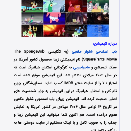
درباره انیمیشن:
باب اسفنجی شلوار مکعبی
(به انگلیسی: The SpongeBob
SquarePants Movie) نام انیمیشنی زیبا محصول کشور آمریکا در
سبک انیمیشن و
ماجراجویی
به کارگردانی استفان هیلنبرگ است که
در سال ۲۰۰۴ میلادی منتشر شد. این انیمیشن موفق شده است
امتیاز ۷.۱ را از سایت معتبر IMDB کسب نماید. صداپیشگانی چون
تام کنی و استفان هیلنبرگ در این انیمیشن به جای شخصیت های
اصلی صحبت کرده اند. انیمیشن زیبای باب اسفنجی شلوار مکعبی
در تاریخ ۱۴ نوامبر سال ۲۰۰۴ میلادی در کشور آمریکا به نمایش
عموم درآمده است. هم اکنون شما میتوانید این انیمیشن زیبا و
جذاب را به صورت کامل و با لینک مستقیم از سایت دوستی ها به
رایگان دانلود کنید.