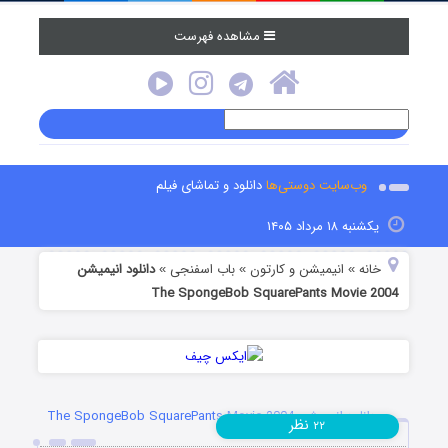
مشاهده فهرست
وب‌سایت دوستی‌ها
دانلود و تماشای فیلم
یکشنبه ۱۸ مرداد ۱۴۰۵
خانه
انیمیشن و کارتون
باب اسفنجی
دانلود انیمیشن
»
»
»
The SpongeBob SquarePants Movie 2004
دانلود انیمیشن The SpongeBob SquarePants Movie 2004
نظر
۲۲