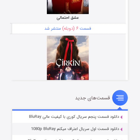
عشق احتمالی
۶ (دوبله)
قسمت
منتشر شد
قسمت‌های جدید
سریال زشت
۵ (زیرنویس)
قسمت
منتشر شد
دانلود قسمت پنجم سریال کوری با کیفیت عالی BluRay
دانلود قسمت اول سریال اعتراف میکنم 1080p BluRay