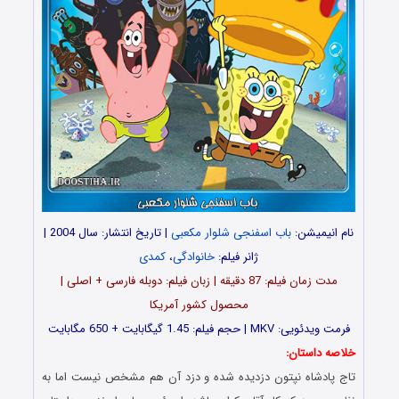
نام انیمیشن:
باب اسفنجی شلوار مکعبی
| تاریخ انتشار: سال 2004 |
ژانر فیلم:
خانوادگی
،
کمدی
مدت زمان فیلم: 87 دقیقه | زبان فیلم: دوبله فارسی + اصلی |
محصول کشور آمریکا
فرمت ویدئویی: MKV | حجم فیلم: 1.45 گیگابایت + 650 مگابایت
خلاصه داستان:
تاج پادشاه نپتون دزدیده شده و دزد آن هم مشخص نیست اما به