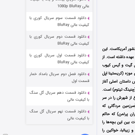
مردگان متحرک: شهر مرده ۳
عالی 1080p BluRay
2 (زیرنویس)
قسمت
منتشر شد
دانلود قسمت سوم سریال کوری با
کیفیت عالی BluRay
دانلود قسمت دوم سریال کوری با
کیفیت عالی BluRay
رگردانی خورخه گوتیارز، محصول سال 2014 کشور آمریکاست. این
دانلود قسمت اول سریال کوری با
هده داشته است. از
کیفیت عالی BluRay
اپل گیت و آیس کیوب
 موزه (کریستینا اپل
دانلود فصل دوم سریال بامداد خمار
شکست استوارت در نجات جهان
قسمت اول
س داستان اصلی آغاز
 (چنینگ تیتوم) است.
7 (زیرنویس)
قسمت
منتشر شد
دانلود قسمت دهم سریال گل سنگ
ع از شهرش را در سر
با کیفیت عالی
سرزمین مردگانی که
دانلود قسمت نهم سریال گل سنگ
ران پرلمن) که حاکم
با کیفیت عالی
 بین این بچه‌ها را
 زیبالبا، خواکین را