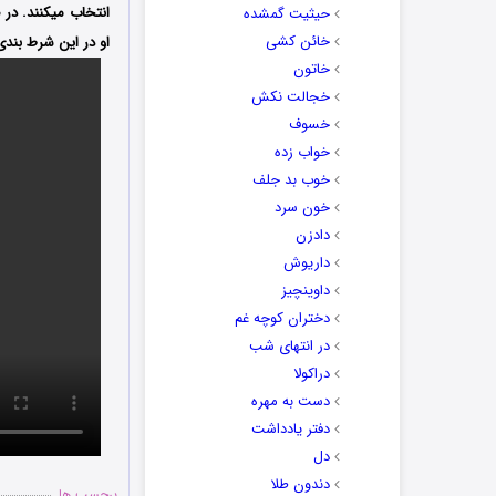
انتخاب میکنند. در 
حیثیت گمشده
خائن کشی
او در این شرط بند
خاتون
خجالت نکش
خسوف
خواب زده
خوب بد جلف
خون سرد
دادزن
داریوش
داوینچیز
دختران کوچه غم
در انتهای شب
دراکولا
دست به مهره
دفتر یادداشت
دل
دندون طلا
برچسب ها