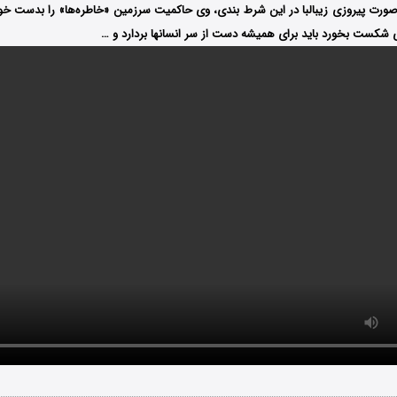
صورت پیروزی زیبالبا در این شرط بندی، وی حاکمیت سرزمین «خاطره‌ها» را بدست خواه
ی شکست بخورد باید برای همیشه دست از سر انسانها بردارد و …