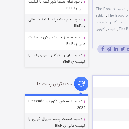
دانلود فیلم سینما شهر قصه با کیفیت
عالی BluRay
,
دانلود The Book of
,
دانلود
دانلود فیلم پیشمرگ با کیفیت عالی
ود دوبله گلوری انیمیشن
BluRay
,
دوبله
,
کارتون
دانلود فیلم زیبا صدایم کن با کیفیت
جادوگری در مغولستان
عالی BluRay
14 (زیرنویس)
قسمت
منتشر شد
دانلود فیلم کوکتل مولوتوف با
کیفیت BluRay
جدیدترین پست‌ها
دانلود انیمیشن دکورادو Decorado
2025
باب اسفنجی فصل ۱۷
دانلود قسمت پنجم سریال کوری با
6 (زیرنویس)
قسمت
منتشر شد
کیفیت عالی BluRay