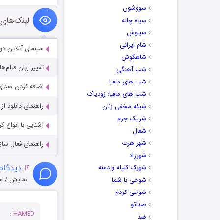
سووشون
لینک‌های 
سیاه چاله
سیاوش
شام ایرانی
سینمای آنلاین دو
شاهگوش
تغییر زبان فیلم‌ها
شب آهنگی
شب های مافیا
اضافه کردن صدای 
شب های مافیا: زودیاک
راهنمای دانلود ا
شبکه مخفی زنان
شریک جرم
آشنایی با انواع ک
شغال
شهر هرت
راهنمای فعال سازی کیفیت R
شهرزاد
۱۲
دیدگاه 
شهرک کلیله و دمنه
نمایش / م
شوخی با شما
شوخی کردم
صداتو
HAMED :
ضد