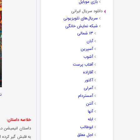
بازی موبایل
دانلود سریال ایرانی
سریال‌های تلویزیونی
شبکه نمایش خانگی
۱۳ شمالی
آبان
آسپرین
آشوب
آفتاب پرست
آقازاده
آکتور
آمرلی
نا
آمستردام
آنتن
آنها
ابله
خلاصه داستان:
ابوطالب
داستان انیمیشن در
اجل معلق
به قلبش گیر کرده ا