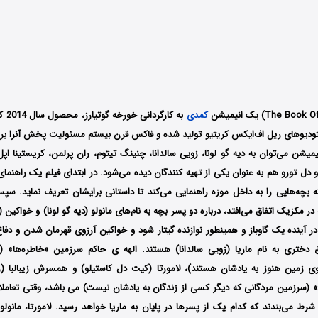
کمدی
به کا
دیوهای ریل اف‌ایکس کریتیو تولید شده و فاکس قرن بیستم مسئولیت پخش آنرا بر ع
میشن می‌توان به دیه گو لونا، زویی سالدانا، چنینگ تیتوم، ران پرلمن، کریستینا 
مو دل تورو هم به عنوان یکی از تهیه کنندگان دیده می‌شود. در ابتدای فیلم یک راهنمای
ه بچه‌هایی را به داخل موزه راهنمایی می‌کند تا داستانی برایشان تعریف نماید. سپ
در مکزیک اتفاق می‌افتد، درباره دو پسر بچه به نام‌های مانولو (دیه گو لونا) و خواکین
ر آینده یک گاوباز و همینطور نوازنده گیتار شود و خواکین آرزوی قهرمان شدن و دفا
 دختری به نام ماریا (زویی سالدانا) هستند. الهه ی حاکم سرزمین «خاطره‌ها» (
روی زمین هنوز به یادشان هستند)، لامورتا (کیت دل کاستیلو) و همسرش زیبالبا (
(سرزمین مردگانی که دیگر کسی از زندگان به یادشان نیست) می باشد، وقتی تعاملات
شرط می‌بندند که کدام یک از پسرها در پایان به ماریا خواهد رسید. لامورتا، مانولو و