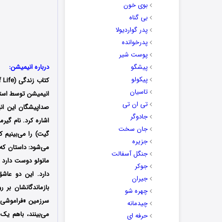
بوی خون
بی گناه
پدر گواردیولا
پدرخوانده
پوست شیر
پیشگو
درباره انیمیشن:
پیکولو
کتاب زندگی (The Book Of Life) یک انیمیشن
تاسیان
انیمیشن توسط استو
تی ان تی
صداپیشگان این انی
جادوگر
اشاره کرد. نام گیر
جان سخت
گیت) را می‌بینیم ک
جزیره
می‌شود: داستان که 
جنگل آسفالت
مانولو دوست دارد د
جوکر
دارد. این دو عاشق
جیران
بازماندگانشان بر 
چهره شو
سرزمین «فراموشی» 
چیدمانه
می‌بینند، باهم یک 
حرفه ای