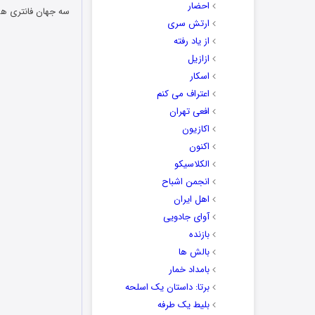
احضار
سه جهان فانتری هس
ارتش سری
از یاد رفته
ازازیل
اسکار
اعتراف می کنم
افعی تهران
اکازیون
اکنون
الکلاسیکو
انجمن اشباح
اهل ایران
آوای جادویی
بازنده
بالش ها
بامداد خمار
برتا: داستان یک اسلحه
بلیط یک‌‌ طرفه