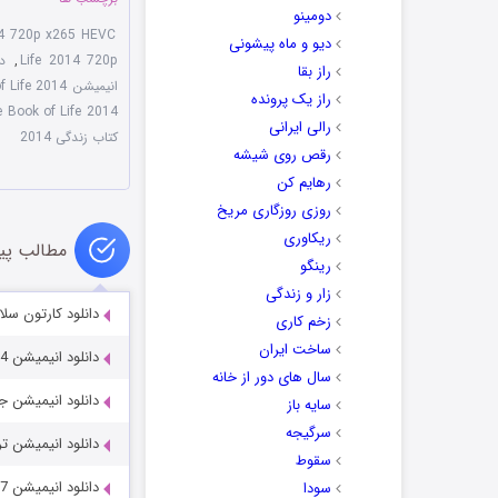
دومینو
14 720p x265 HEVC
دیو و ماه پیشونی
Life 2014 720p
,
دان
راز بقا
انیمیشن The Book of Life 2014 با دوبله فارسی
راز یک پرونده
 Book of Life 2014
رالی ایرانی
کتاب زندگی 2014
رقص روی شیشه
رهایم کن
روزی روزگاری مریخ
ریکاوری
مطالب پی
رینگو
زار و زندگی
دانلود کارتون سلام نینجا
زخم کاری
ساخت ایران
دانلود انیمیشن McDull Me and My Mum 2014
سال های دور از خانه
دانلود انیمیشن جیانگ زیا 0
سایه باز
سرگیجه
دانلود انیمیشن ترانسیلوانیا مترو
سقوط
دانلود انیمیشن Beat Bugs: All Together Now 2017
سودا