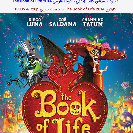
دانلود انیمیشن کتاب زندگی با دوبله فارسی The Book of Life 2014
کارتون The Book of Life 2014 با کیفیت بلوری 1080p & 720p