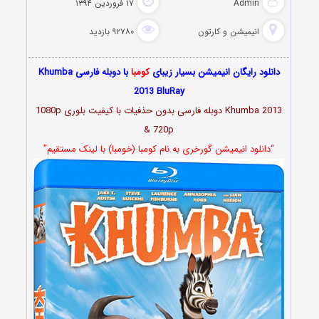
Admin
۱۷ فروردین ۱۳۹۴
انیمیشن و کارتون
۹۲۷۸۰ بازدید
دانلود رایگان انیمیشن بسیار زیبای
کومبا
با دوبله فارسی Khumba
2013 BluRay
Khumba 2013 دوبله فارسی بدون حذفیات با کیفیت بلوری 1080p
& 720p
“دانلود انیمیشن گورخری به نام کومبا (خومبا) با لینک مستقیم”