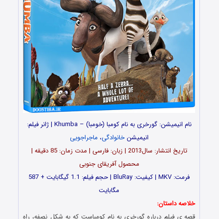
نام انیمیشن: گورخری به نام کومبا (خومبا) – Khumba | ژانر فیلم:
انیمیشن
خانوادگی
،
ماجراجویی
تاریخ انتشار: سال2013 | زبان: فارسی | مدت زمان: 85 دقیقه |
محصول آفریقای جنوبی
فرمت: MKV | کیفیت: BluRay | حجم فیلم: 1.1 گیگابایت + 587
مگابایت
خلاصه داستان:
قصه ی فیلم درباره گورخری به نام کومباست که به شکل نصفه، راه