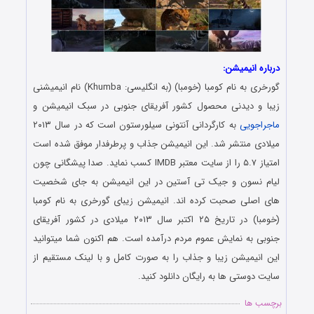
درباره انیمیشن:
گورخری به نام کومبا (خومبا) (به انگلیسی: Khumba) نام انیمیشنی
زیبا و دیدنی محصول کشور آفریقای جنوبی در سبک انیمیشن و
ماجراجویی
به کارگردانی آنتونی سیلورستون است که در سال ۲۰۱۳
میلادی منتشر شد. این انیمیشن جذاب و پرطرفدار موفق شده است
امتیاز ۵.۷ را از سایت معتبر IMDB کسب نماید. صدا پیشگانی چون
لیام نسون و جیک تی آستین در این انیمیشن به جای شخصیت
های اصلی صحبت کرده اند. انیمیشن زیبای گورخری به نام کومبا
(خومبا) در تاریخ ۲۵ اکتبر سال ۲۰۱۳ میلادی در کشور آفریقای
جنوبی به نمایش عموم مردم درآمده است. هم اکنون شما میتوانید
این انیمیشن زیبا و جذاب را به صورت کامل و با لینک مستقیم از
سایت دوستی ها به رایگان دانلود کنید.
برچسب ها