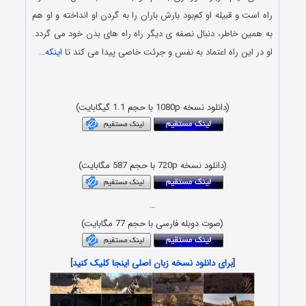
راه است و قبیله او کم‌بود بارش باران را به گردن او انداخته و او هم
به همین خاطر، دنبال نصفه ی دیگر راه راه های بدن خود می گردد.
او در این راه اعتماد به نفس و جرئت خاصی پیدا می کند تا
اینکه
…
دانلود رایگان انیمیشن با لینک مستقیم و کیفیت بلوری 1080p &
720p
(دانلود نسخه 1080p با حجم 1.1 گیگابایت)
دانلود رایگان کارتون با کیفیت عالی و حجم کم x265 HEVC
(دانلود نسخه 720p با حجم 587 مگابایت)
…
(صوت دوبله فارسی با حجم 77 مگابایت)
[
برای دانلود نسخه زبان اصلی اینجا کلیک کنید
]