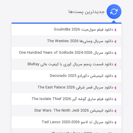
جدیدترین پست‌ها
خاندان اژدها فصل ۳
دانلود فیلم سول‌میت Soulm8te 2026
۶ (زیرنویس)
قسمت
منتشر شد
دانلود سریال وستی‌ها The Westies 2026
دانلود سریال One Hundred Years of Solitude 2024-2026
دانلود قسمت پنجم سریال کوری با کیفیت عالی BluRay
دانلود انیمیشن دکورادو Decorado 2025
دانلود سریال قصر شرقی The East Palace 2026
دانلود فیلم سارق گوشه گیر The Isolate Thief 2026
جادوگری در مغولستان
دانلود انیمیشن Star Wars: The Ninth Jedi 2026
۱۴ (زیرنویس)
قسمت
منتشر شد
دانلود سریال تد لاسو Ted Lasso 2020-2026