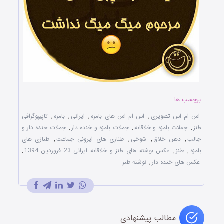
برچسب ها
اس ام اس تصویری
,
اس ام اس های بامزه
,
ایرانی
,
بامزه
,
تاپیپوگرافی
طنز
,
جملات بامزه و خلاقانه
,
جملات بامزه و خنده دار
,
جملات خنده دار و
جالب
,
ذهن خلاق
,
شوخی
,
طنازی‌ های ایرونی جماعت
,
طنازی های
بامزه
,
طنز
,
عکس نوشته های طنز و خلاقانه ایرانی 23 فروردین 1394
,
عکس های خنده دار
,
نوشته طنز
مطالب پیشنهادی