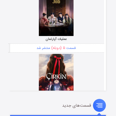
عملیات آپارتمان
۵ (دوبله)
قسمت
منتشر شد
قسمت‌های جدید
سریال زشت
۲ (زیرنویس)
قسمت
منتشر شد