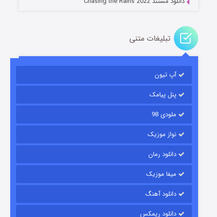
دانلود مستند Chasing the Rains 2022
تبلیغات متنی
آپ تیون
باب اسفنجی فصل ۱۷
۶ (زیرنویس)
قسمت
منتشر شد
پنل پیامک
ملودی 98
نواز موزیک
دانلود رمان
میفا موزیک
دانلود آهنگ
رویایی برای تو
دانلود ریمکس