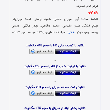
عزیز خانم میرود…
بازیگران:
فاطمه معتمد آریا، مهران احمدی، هانیه توسلی، احمد مهران‌فر،
بهنام تشکر، شبنم مقدمی، مجید صالحی، بهادر مالکی، عیسی
یوسف پور، هوتن
شکیبا
، سیامک انصاری، یکتا ناصر، محسن تنابنده
قسمت هشتم سریال ابله – Download Serial Ablah
دانلود با کیفیت عالی HD با حجم 418 مگابایت
…
دانلود با کیفیت خوب 480p با حجم 265 مگابایت
…
دانلود پشت صحنه سریال با حجم 201 مگابایت
…
دانلود بخش ابله تر سریال با حجم 175 مگابایت