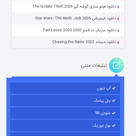
دانلود فیلم سارق گوشه گیر The Isolate Thief 2026
جادوگری در مغولستان
دانلود انیمیشن Star Wars: The Ninth Jedi 2026
۱۴ (زیرنویس)
قسمت
منتشر شد
دانلود سریال تد لاسو Ted Lasso 2020-2026
دانلود مستند Chasing the Rains 2022
تبلیغات متنی
آپ تیون
باب اسفنجی فصل ۱۷
۶ (زیرنویس)
قسمت
منتشر شد
پنل پیامک
ملودی 98
نواز موزیک