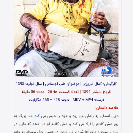
کارگردان: کمال تبریزی | موضوع: طنز، اجتماعی | سال تولید: 1393
تاریخ انتشار: 1394 | تعداد قسمت ها: 26 | مدت: 56 دقیقه
فرمت: MKV + MP4 | حجم: 418 + 265 مگابایت
خلاصه داستان:
دایی اسدلی به زندان می رود و خود را حبس می
کند
. بابا بزرگ به
زور مش کاظم را آزاد می کند و مش کاظم لو می دهد که دایی در
سلول است و ماجراها شروع می شود؛ در همین حال مهرداد به خانه