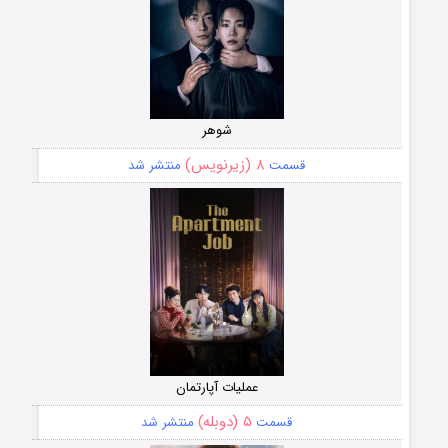
شوهر
۸ (زیرنویس)
قسمت
منتشر شد
عملیات آپارتمان
۵ (دوبله)
قسمت
منتشر شد