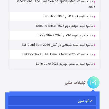
دانلود مستند Generations: The Evolution of Spider-Man
2026
دانلود انیمیشن تکامل Evolution 2026
دانلود فیلم خواهر دوم Second Sister 2025
جادوگری در مغولستان
دانلود فیلم ضربه شانس Lucky Strike 2026
۱۴ (زیرنویس)
قسمت
منتشر شد
دانلود فیلم مرده شیطانی در آتش Evil Dead Burn 2026
دانلود مستند Bukayo Saka: The Time is Now 2026
دانلود فیلم بیا عشق بورزیم Let’s Love 2026
تبلیغات متنی
باب اسفنجی فصل ۱۷
آپ تیون
۶ (زیرنویس)
قسمت
منتشر شد