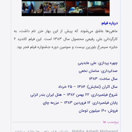
درباره فیلم:
ماهی‌ها عاشق می‌شوند که پیش از این بهار خزر نام داشت، به
کارگردانی علی رفیعی محصول سال ۱۳۸۳ است. این فیلم کاندید ۶
جایزه سیمرغ بلورین بیست و سومین دوره جشنواره فیلم فجر بود.
چهره پردازی: علی عابدینی
صدابرداری: ساسان نخعی
سال ساخت: ۱۳۸۳
سال اکران (نمایش): ۱۳۸۴ – ۲۵ خرداد
شروع فیلمبرداری: ۲۲ بهمن ۱۳۸۲ – هتل ایران بندر انزلی
پایان فیلمبرداری: ۱۲ فروردین ۱۳۸۳ – مزرعه چای
فروش: ۱۶۰ میلیون تومان
برچسب ها
Mahiha Ashegh Mishavand
,
داستان فیلم ماهی ها عاشق میشوند
,