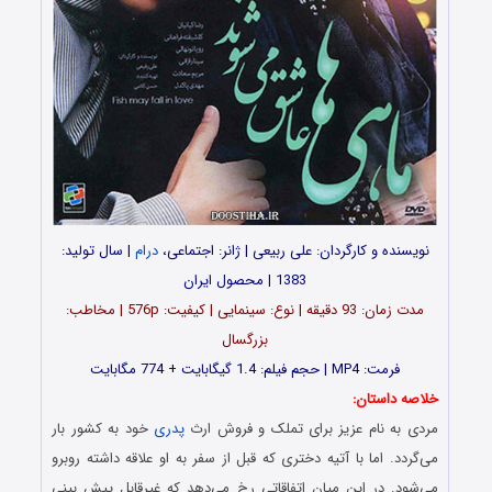
نویسنده و کارگردان: علی ربیعی | ژانر: اجتماعی،
درام
| سال تولید:
1383 | محصول ایران
مدت زمان: 93 دقیقه | نوع: سینمایی | کیفیت: 576p | مخاطب:
بزرگسال
فرمت: MP4 | حجم فیلم: 1.4 گیگابایت + 774 مگابایت
خلاصه داستان:
مردی به نام عزیز برای تملک و فروش ارث
پدری
خود به کشور بار
می‌گردد. اما با آتیه دختری که قبل از سفر به او علاقه داشته روبرو
می‌شود. در این میان اتفاقاتی رخ می‌دهد که غیرقابل پیش بینی