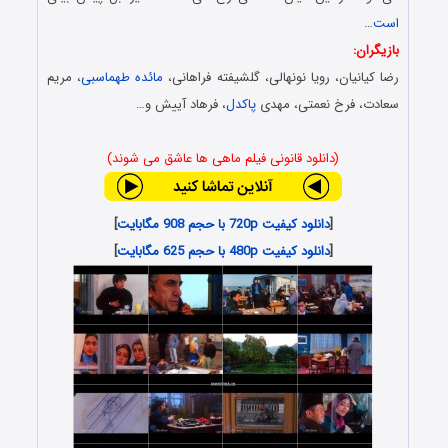
است
…
بازیگران:
رضا کیانیان، رویا نونهالی، گلشیفته فراهانی،
مائده طهماسبی
، مریم
سعادت، فرخ نعمتی، مهدی
پاکدل
، فرهاد آییش و…
(دانلود قانونی فیلم ماهی ها عاشق می شوند)
[
دانلود کیفیت 720p با حجم 908 مگابایت
]
[
دانلود کیفیت 480p با حجم 625 مگابایت
]