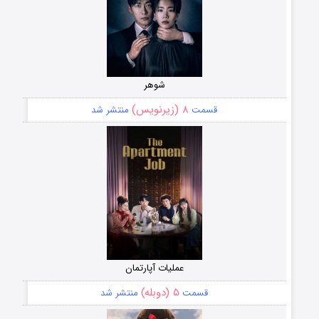
شوهر
۸ (زیرنویس)
قسمت
منتشر شد
عملیات آپارتمان
۵ (دوبله)
قسمت
منتشر شد