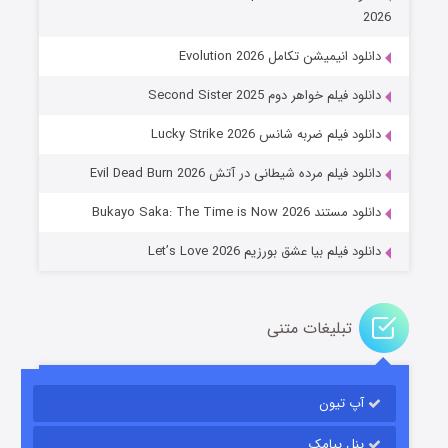
2026
دانلود انیمیشن تکامل Evolution 2026
دانلود فیلم خواهر دوم Second Sister 2025
جادوگری در مغولستان
دانلود فیلم ضربه شانس Lucky Strike 2026
۱۴ (زیرنویس)
قسمت
منتشر شد
دانلود فیلم مرده شیطانی در آتش Evil Dead Burn 2026
دانلود مستند Bukayo Saka: The Time is Now 2026
دانلود فیلم بیا عشق بورزیم Let’s Love 2026
تبلیغات متنی
باب اسفنجی فصل ۱۷
آپ تیون
۶ (زیرنویس)
قسمت
منتشر شد
پنل پیامک