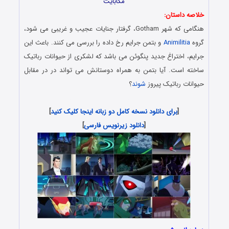
مگابایت
خلاصه داستان:
هنگامی که شهر Gotham، گرفتار جنایات عجیب و غریبی می شود،
گروه
Animilitia
و بتمن جرایم رخ داده را بررسی می کنند. باعث این
جرایم، اختراغ جدید پنگوئن می باشد که لشکری از حیوانات رباتیک
ساخته است. آیا بتمن به همراه دوستانش می تواند در در مقابل
حیوانات رباتیک پیروز
شوند
؟
کارتون جدید با دوبله فارسی و کیفیت 4K با لینک رایگان
[
برای دانلود نسخه کامل دو زبانه اینجا کلیک کنید
]
[
دانلود زیرنویس فارسی
]