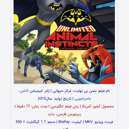
نام فیلم: بتمن بی نهایت؛ غرائز حیوانی | ژانر: انیمیشن
اکشن
،
ماجراجویی
| تاریخ تولید: سال2015
محصول کشور آمریکا | زبان فیلم: انگلیسی | مدت زمان: 77 دقیقه |
زیرنویس فارسی: ندارد
فرمت ویدیو: MKV | کیفیت: BluRay | حجم: 1.1 گیگابایت + 550