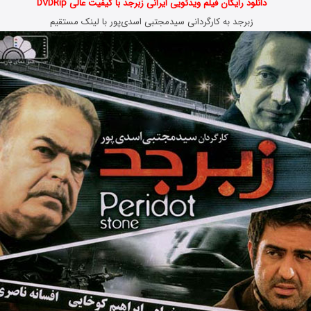
دانلود رایگان فیلم ویدئویی ایرانی زبرجد با کیفیت عالی DVDRip
زبرجد به کارگردانی سیدمجتبی اسدی‌پور با لینک مستقیم