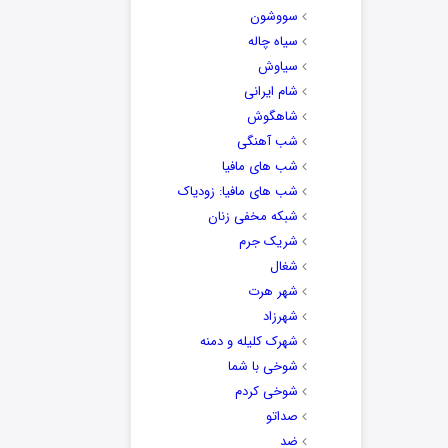
سووشون
سیاه چاله
سیاوش
شام ایرانی
شاهگوش
شب آهنگی
شب های مافیا
شب های مافیا: زودیاک
شبکه مخفی زنان
شریک جرم
شغال
شهر هرت
شهرزاد
شهرک کلیله و دمنه
شوخی با شما
شوخی کردم
صداتو
ضد