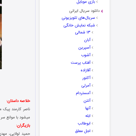
بازی موبایل
دانلود سریال ایرانی
سریال‌های تلویزیونی
شبکه نمایش خانگی
۱۳ شمالی
آبان
آسپرین
آشوب
آفتاب پرست
آقازاده
آکتور
آمرلی
آمستردام
آنتن
خلاصه داستان:
آنها
ناصر کارمند پیک م
ابله
میشود با موانع سر
ابوطالب
بازیگران:
اجل معلق
حمید لولایی، مهدی