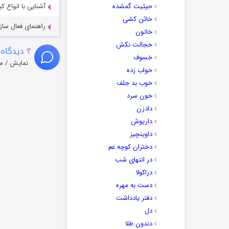
حیثیت گمشده
آشنایی با انواع ک
خائن کشی
راهنمای فعال سازی کیفیت R
خاتون
خجالت نکش
۴
دیدگاه 
خسوف
نمایش / م
خواب زده
خوب بد جلف
خون سرد
دادزن
داریوش
داوینچیز
دختران کوچه غم
در انتهای شب
دراکولا
دست به مهره
دفتر یادداشت
دل
دندون طلا