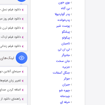
بوی خون
بی گناه
دانلود فیلم نسل 
پدر گواردیولا
دانلود فیلم روز مبادا
پدرخوانده
پوست شیر
دانلود فیلم ترن ب
پیشگو
دانلود فیلم اردک با ک
پیکولو
تاسیان
دانلود فیلم زندانی ها
تی ان تی
جادوگر
لینک‌های 
جان سخت
جزیره
سینمای آنلاین دو
جنگل آسفالت
جوکر
تغییر زبان فیلم‌ها
جیران
اضافه کردن صدای 
چهره شو
چیدمانه
راهنمای دانلود ا
حرفه ای