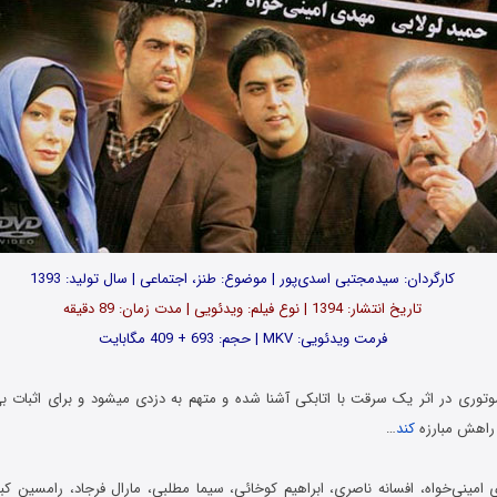
کارگردان: سیدمجتبی اسدی‌پور | موضوع: طنز، اجتماعی | سال تولید: 1393
تاریخ انتشار: 1394 | نوع فیلم: ویدئویی | مدت زمان: 89 دقیقه
فرمت ویدئویی: MKV | حجم: 693 + 409 مگابایت
وتوری در اثر یک سرقت با اتابکی آشنا شده و متهم به دزدی میشود و برای اثبات 
 راهش مبارزه
کند
…
 امینی‌خواه، افسانه ناصری، ابراهیم کوخائی، سیما مطلبی، مارال فرجاد، رامسین ک