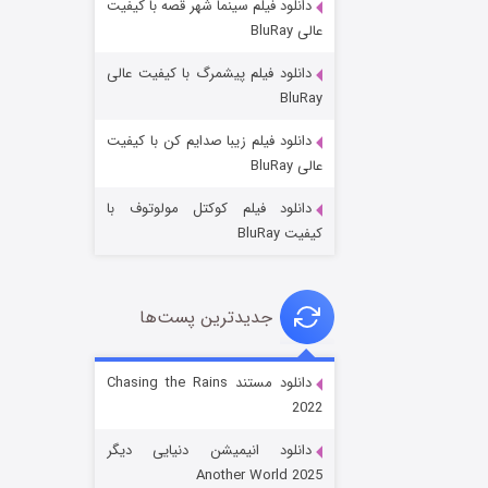
دانلود فیلم سینما شهر قصه با کیفیت
عالی BluRay
دانلود فیلم پیشمرگ با کیفیت عالی
BluRay
دانلود فیلم زیبا صدایم کن با کیفیت
باب اسفنجی فصل ۱۷
عالی BluRay
۶ (زیرنویس)
قسمت
منتشر شد
دانلود فیلم کوکتل مولوتوف با
کیفیت BluRay
جدیدترین پست‌ها
دانلود مستند Chasing the Rains
2022
رویایی برای تو
دانلود انیمیشن دنیایی دیگر
۱۵ (دوبله)
قسمت
منتشر شد
Another World 2025