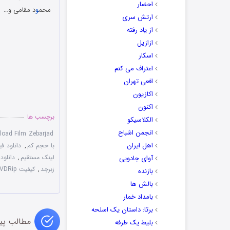
احضار
محم
و
د مقامی و…
ارتش سری
از یاد رفته
ازازیل
اسکار
اعتراف می کنم
افعی تهران
اکازیون
اکنون
برچسب ها
الکلاسیکو
انجمن اشباح
oad Film Zebarjad
اهل ایران
با حجم کم
,
دانلود فی
لینک مستقیم
,
دانلود
آوای جادویی
زبرجد
,
کیفیت DVDRip
بازنده
بالش ها
بامداد خمار
برتا: داستان یک اسلحه
مطالب پی
بلیط یک‌‌ طرفه