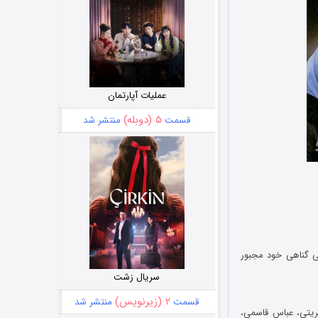
عملیات آپارتمان
۵ (دوبله)
قسمت
منتشر شد
بی گناهی خود مجبور
سریال زشت
۲ (زیرنویس)
قسمت
منتشر شد
بریتی، عباس قاسمی،