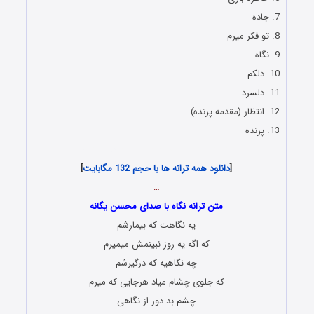
7. جاده
8. تو فکر میرم
9. نگاه
10. دلکم
11. دلسرد
12. انتظار (مقدمه پرنده)
13. پرنده
Danlod Albom Jadid Mohesn Yegane
[
دانلود همه ترانه ها با حجم 132 مگابایت
]
…
متن ترانه نگاه با صدای محسن یگانه
یه نگاهت که بیمارشم
که اگه یه روز نبینمش میمیرم
چه نگاهیه که درگیرشم
که جلوی چشام میاد هرجایی که میرم
چشم بد دور از نگاهی