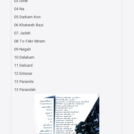
03 Divar
04 Na
05 Darkam Kon
06 Khatereh Bazi
07 Jadeh
08 To Fekr Miram
09 Negah
10 Delakam
11 Delsard
12 Entezar
13 Parande
13 Parandeh