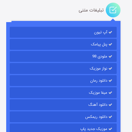
تبلیغات متنی
باب اسفنجی فصل ۱۷
آپ تیون
۶ (زیرنویس)
قسمت
منتشر شد
پنل پیامک
ملودی 98
نواز موزیک
دانلود رمان
میفا موزیک
رویایی برای تو
دانلود آهنگ
۱۵ (دوبله)
قسمت
منتشر شد
دانلود ریمکس
موزیک جدید پاپ