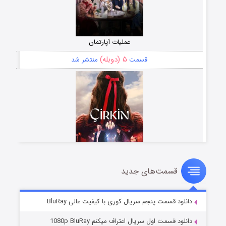
عملیات آپارتمان
۵ (دوبله)
قسمت
منتشر شد
قسمت‌های جدید
سریال زشت
۲ (زیرنویس)
قسمت
منتشر شد
دانلود قسمت پنجم سریال کوری با کیفیت عالی BluRay
دانلود قسمت اول سریال اعتراف میکنم 1080p BluRay