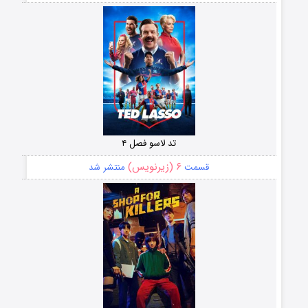
تد لاسو فصل ۴
۶ (زیرنویس)
قسمت
منتشر شد