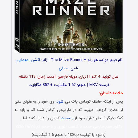
نام فیلم: دونده هزارتو – The Maze Runner | ژانر:
اکشن
،
معمایی
،
علمی
تخیلی
سال تولید: 2014 | | زبان: دوبله فارسی | مدت زمان: 113 دقیقه
فرمت: MKV | حجم: 1.62 مگابایت + 857 مگابایت
خلاصه داستان:
پس از اینکه حافظه توماس پاک می
شود
، وی خود را به عنوان یکی
از اعضای گروهی میبیند که در مارپیچی گرفتار شده اند و باید به
کمک دیگر اعضا راه فرار خود از
وضعیت
کنونی را هموار کنند اما…
دانلود فیلم خارجی جدید با کیفیت بلوری و با حجم کم x265 HEVC
(دانلود با کیفیت 1080p با حجم 1.6 گیگابایت)