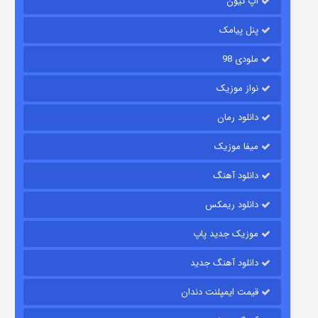
آپ تیون
باب اسفنجی فصل ۱۷
۶ (زیرنویس)
قسمت
منتشر شد
پنل پیامک
ملودی 98
نواز موزیک
دانلود رمان
میفا موزیک
دانلود آهنگ
رویایی برای تو
دانلود ریمکس
۱۵ (دوبله)
قسمت
منتشر شد
موزیک جدید پاپ
دانلود آهنگ جدید
قیمت ایمپلنت دندان