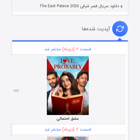
دانلود سریال قصر شرقی The East Palace 2026
آپدیت شده‌ها
۲ (دوبله)
قسمت
منتشر شد
عشق احتمالی
۶ (دوبله)
قسمت
منتشر شد