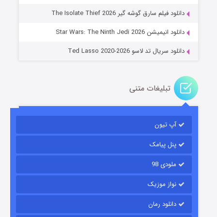
خاندان اژدها فصل ۳
دانلود فیلم سارق گوشه گیر The Isolate Thief 2026
۶ (زیرنویس)
قسمت
منتشر شد
دانلود انیمیشن Star Wars: The Ninth Jedi 2026
دانلود سریال تد لاسو Ted Lasso 2020-2026
تبلیغات متنی
آپ تیون
جادوگری در مغولستان
۱۴ (زیرنویس)
قسمت
منتشر شد
پنل پیامک
ملودی 98
نواز موزیک
دانلود رمان