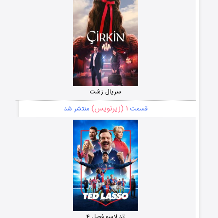
سریال زشت
۱ (زیرنویس)
قسمت
منتشر شد
تد لاسو فصل ۴