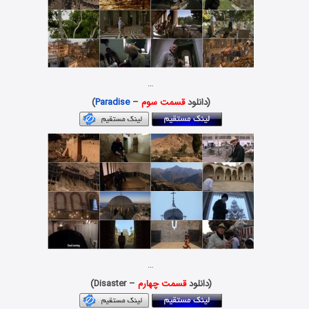
…
(دانلود
قسمت سوم
–
Paradise
)
…
(دانلود
قسمت چهارم
– Disaster)