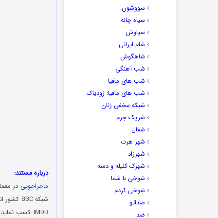
سووشون
سیاه چاله
سیاوش
شام ایرانی
شاهگوش
شب آهنگی
شب های مافیا
شب های مافیا: زودیاک
شبکه مخفی زنان
شریک جرم
شغال
شهر هرت
شهرزاد
شهرک کلیله و دمنه
درباره مستند:
شوخی با شما
ماجراجویی
شوخی کردم
صداتو
IMDB کسب نماید. بازیگرانی چون دان کرایکشانک در این مستند دیدنی به ایفای نقش پرداخته اند. مستند
ضد