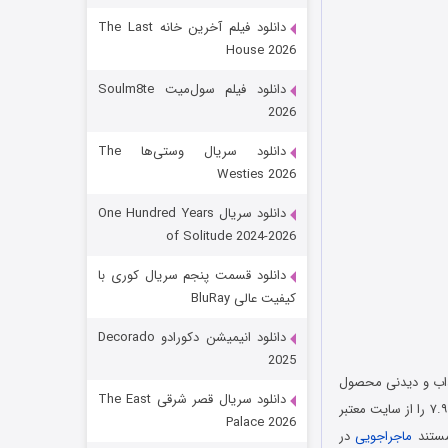
دانلود فیلم آخرین خانه The Last
House 2026
دانلود فیلم سول‌میت Soulm8te
2026
دانلود سریال وستی‌ها The
Westies 2026
شکست استوارت در نجات جهان
دانلود سریال One Hundred Years
of Solitude 2024-2026
۷ (زیرنویس)
قسمت
منتشر شد
دانلود قسمت پنجم سریال کوری با
کیفیت عالی BluRay
دانلود انیمیشن دکورادو Decorado
2025
Dan Cruickshank’s Adve) نام مستندی جذاب و دیدنی محصول
دانلود سریال قصر شرقی The East
شبکه BBC کشور انگلستان است که در سال ۲۰۰۸ میلادی منتشر شد. این مستند موفق شده است امتیاز ۷.۹ را از سایت معتبر
Palace 2026
ماجراجویی
در