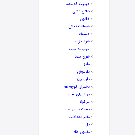
حیثیت گمشده
خائن کشی
خاتون
خجالت نکش
خسوف
خواب زده
خوب بد جلف
خون سرد
دادزن
داریوش
داوینچیز
دختران کوچه غم
در انتهای شب
دراکولا
دست به مهره
دفتر یادداشت
دل
دندون طلا