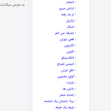
احضار
به نمایش میگذارند.
ارتش سری
از یاد رفته
ازازیل
اسکار
اعتراف می کنم
افعی تهران
اکازیون
اکنون
الکلاسیکو
انجمن اشباح
اهل ایران
آوای جادویی
بازنده
بالش ها
بامداد خمار
برتا: داستان یک اسلحه
بلیط یک‌‌ طرفه