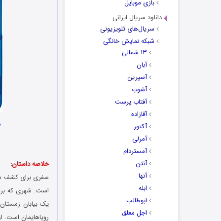
بازی موبایل
دانلود سریال ایرانی
سریال‌های تلویزیونی
شبکه نمایش خانگی
۱۳ شمالی
آبان
آسپرین
آشوب
آفتاب پرست
آقازاده
م
آکتور
آمرلی
آمستردام
آنتن
خلاصه داستان:
آنها
سفری برای کشف شگ
ابله
است. شهری که برا
ابوطالب
یک بیابان زمستان
اجل معلق
رویاهایمان است. ا