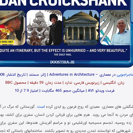
اجراجویی
در معماری – Adventures in Architecture | ژانر: مستند | تاریخ انتشار: 2008
زبان: انگلیسی | زیرنویس فارسی: ندارد | مدت زمان: 59 دقیقه | محصول BBC
فرمت ویدئو: AVI | میانگین حجم: 465 مگابایت | امتیاز 7.9 از 10
فتی های معماری. معبدی که روح فرعون رو ابدی کرده
است
. گورستانی که مرگ در 
ی مردن به آنجا می روید. هرم هایی برای قربانی کردن انسان، سفری برای کشف به
 زده روسیه، تجسم مسیحیه اورشلیمی نو و مراسم آفرینش هندوها، این سفری برای
ز شهرهایی که توانستند تمدن جدیدی رو به تصویر بکشند. ساختمانهای باستانی که تج