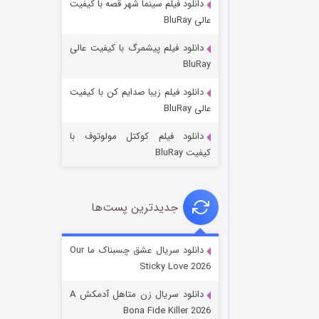
دانلود فیلم سینما شهر قصه با کیفیت
عالی BluRay
دانلود فیلم پیشمرگ با کیفیت عالی
BluRay
دانلود فیلم زیبا صدایم کن با کیفیت
عملیات آپارتمان
عالی BluRay
۲ (زیرنویس)
قسمت
منتشر شد
دانلود فیلم کوکتل مولوتوف با
کیفیت BluRay
جدیدترین پست‌ها
دانلود سریال عشق چسبناک ما Our
Sticky Love 2026
مردگان متحرک: شهر مرده ۳
دانلود سریال زن متاهل آدمکش A
۲ (زیرنویس)
قسمت
منتشر شد
Bona Fide Killer 2026