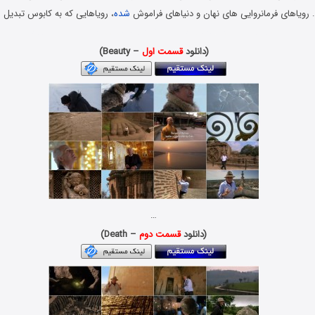
 رویاهای فرمانروایی های نهان و دنیاهای فراموش
شده
، رویاهایی که به کابوس تبدیل 
دوبله فارسی و کیفیت 720p و 1080p با حجم کم x265 HEVC BluRay
(دانلود
قسمت اول
– Beauty)
…
(دانلود
قسمت دوم
– Death)