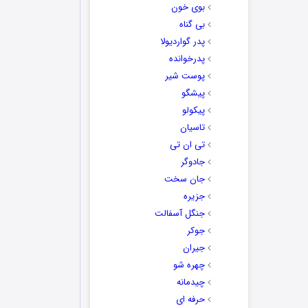
بوی خون
بی گناه
پدر گواردیولا
پدرخوانده
پوست شیر
پیشگو
پیکولو
تاسیان
تی ان تی
جادوگر
جان سخت
جزیره
جنگل آسفالت
جوکر
جیران
چهره شو
چیدمانه
حرفه ای