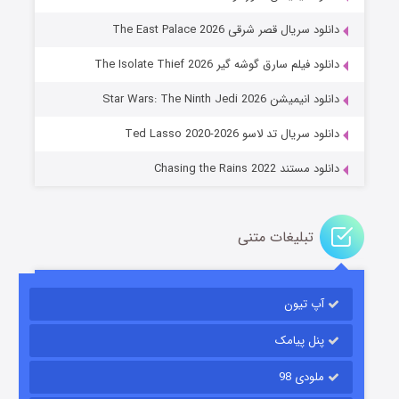
دانلود سریال قصر شرقی The East Palace 2026
دانلود فیلم سارق گوشه گیر The Isolate Thief 2026
جادوگری در مغولستان
دانلود انیمیشن Star Wars: The Ninth Jedi 2026
۱۴ (زیرنویس)
قسمت
منتشر شد
دانلود سریال تد لاسو Ted Lasso 2020-2026
دانلود مستند Chasing the Rains 2022
تبلیغات متنی
آپ تیون
باب اسفنجی فصل ۱۷
۶ (زیرنویس)
قسمت
منتشر شد
پنل پیامک
ملودی 98