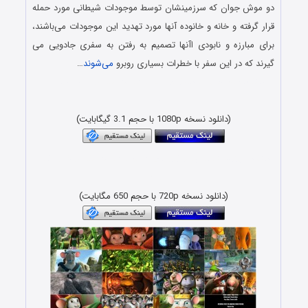
دو موش جوان که سرزمینشان توسط موجودات شیطانی مورد حمله
قرار گرفته و خانه و خانوده آنها مورد تهدید این موجودات می‌باشند،
برای مبارزه و نابودی اآنها تصمیم به رفتن به سفری جادویی می
گیرند که در این سفر با خطرات بسیاری روبرو
می‌شوند
…
دانلود فیلم جدید با دوبله فارسی و کیفیت بلوری BluRay x265
HEVC
(دانلود نسخه 1080p با حجم 3.1 گیگابایت)
دانلود رایگان انیمیشن با لینک مستقیم و کیفیت بلوری 1080p &
720p
(دانلود نسخه 720p با حجم 650 مگابایت)