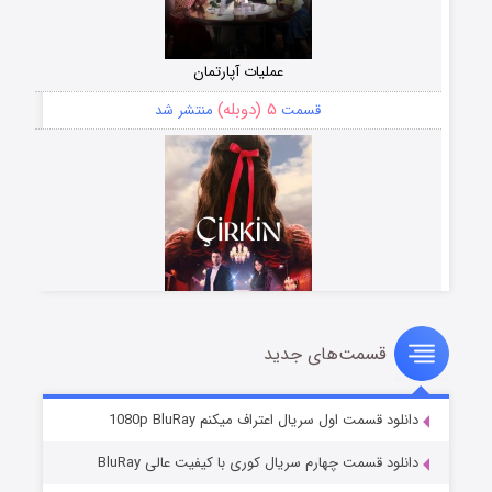
عملیات آپارتمان
۵ (دوبله)
قسمت
منتشر شد
قسمت‌های جدید
سریال زشت
۲ (زیرنویس)
قسمت
منتشر شد
دانلود قسمت اول سریال اعتراف میکنم 1080p BluRay
دانلود قسمت چهارم سریال کوری با کیفیت عالی BluRay