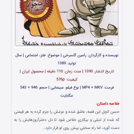
نویسنده و کارگردان: رامین گلسرخی | موضوع: طنز، اجتماعی | سال
تولید: 1389
تاریخ انتشار: 1390 | مدت زمان: 110 دقیقه | محصول ایران |
کیفیت: 576p
فرمت: MP4 + MKV | نوع فیلم: سینمایی | حجم: 946 + 543
مگابایت
خلاصه داستان:
حسن کچل این قصه، عاشق شده و عزمش را جزم کرده به هر قیمتی
که شده از تنبلی و بیکاری خلاص شود تا دل دخترآروزهایش را به
دست
آورد
، اما راه سختی پیش روی او قرار
دارد
…