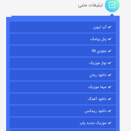
تبلیغات متنی
باب اسفنجی فصل ۱۷
آپ تیون
۶ (زیرنویس)
قسمت
منتشر شد
پنل پیامک
ملودی 98
نواز موزیک
دانلود رمان
میفا موزیک
رویایی برای تو
دانلود آهنگ
۱۵ (دوبله)
قسمت
منتشر شد
دانلود ریمکس
موزیک جدید پاپ