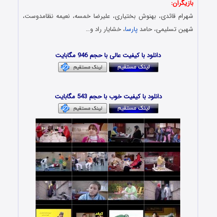
بازیگران:
شهرام قائدی، بهنوش بختیاری، علیرضا خمسه، نعیمه نظامدوست،
شهین تسلیمی، حامد
پارسا
، خشایار راد و…
دانلود فیلم ایرانی – Download Film Irani
دانلود با کیفیت عالی با حجم 946 مگابایت
دانلود فیلم جدید – Danlod Film Avarez Janebi
دانلود با کیفیت خوب با حجم 543 مگابایت