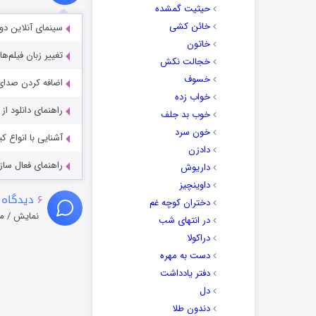
حیثیت گمشده
خائن کشی
سینمای آنلاین دو
خاتون
تغییر زبان فیلم‌ها
خجالت نکش
خسوف
اضافه کردن صدای 
خواب زده
راهنمای دانلود ا
خوب بد جلف
خون سرد
آشنایی با انواع ک
دادزن
راهنمای فعال سازی کیفیت R
داریوش
داوینچیز
۶
دیدگاه 
دختران کوچه غم
نمایش / م
در انتهای شب
دراکولا
دست به مهره
دفتر یادداشت
دل
دندون طلا