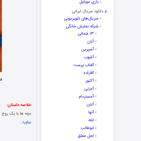
بازی موبایل
دانلود سریال ایرانی
سریال‌های تلویزیونی
شبکه نمایش خانگی
۱۳ شمالی
آبان
آسپرین
آشوب
آفتاب پرست
آقازاده
فی
آکتور
آمرلی
آمستردام
آنتن
خلاصه داستان:
آنها
بچه ها با یک روح 
ابله
بیاورد
…
ابوطالب
اجل معلق