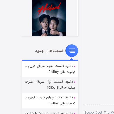
قسمت‌های جدید
شوهر
۸ (زیرنویس)
قسمت
منتشر شد
دانلود قسمت پنجم سریال کوری با
کیفیت عالی BluRay
دانلود قسمت اول سریال اعتراف
میکنم 1080p BluRay
دانلود قسمت چهارم سریال کوری با
کیفیت عالی BluRay
Scooby-Doo! The Myste
دانلود سریال بیست و یک با کیفیت