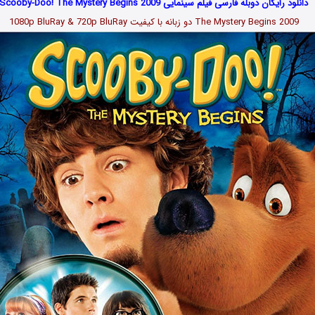
دانلود رایگان دوبله فارسی فیلم سینمایی Scooby-Doo! The Mystery Begins 2009
The Mystery Begins 2009 دو زبانه با کیفیت 1080p BluRay & 720p BluRay