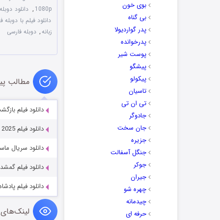
بوی خون
1080p
,
دانلود دوبله فارسی فیلم 2009
بی گناه
دانلود فیلم با دوبله ف
پدر گواردیولا
زبانه
,
دوبله فارسی
پدرخوانده
پوست شیر
پیشگو
پیکولو
مطالب پی
تاسیان
تی ان تی
دانلود فیلم بازگشت e Back 2024
جادوگر
جان سخت
دانلود فیلم Download 12 Hours in October 2025
جزیره
دانلود سریال ماسک طلایی 
جنگل آسفالت
جوکر
دانلود فیلم گمشده st 2022
جیران
دانلود فیلم پادشاه یاغی  2018
چهره شو
چیدمانه
لینک‌های 
حرفه ای