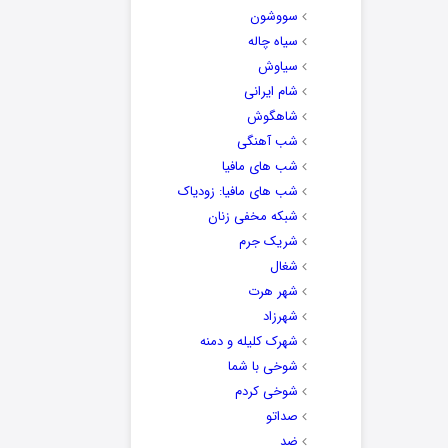
سووشون
سیاه چاله
سیاوش
شام ایرانی
شاهگوش
شب آهنگی
شب های مافیا
شب های مافیا: زودیاک
شبکه مخفی زنان
شریک جرم
شغال
شهر هرت
شهرزاد
شهرک کلیله و دمنه
شوخی با شما
شوخی کردم
صداتو
ضد