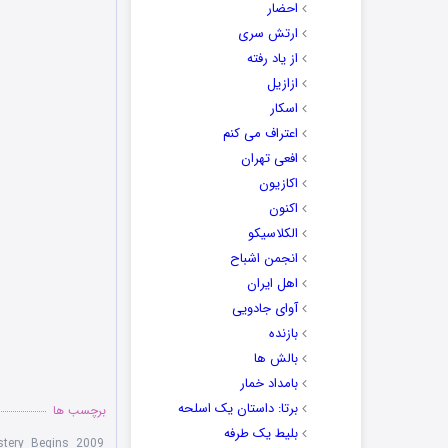
احضار
ارتش سری
از یاد رفته
ازازیل
اسکار
اعتراف می کنم
افعی تهران
اکازیون
اکنون
الکلاسیکو
انجمن اشباح
اهل ایران
آوای جادویی
بازنده
بالش ها
بامداد خمار
برتا: داستان یک اسلحه
برچسب ها
بلیط یک‌‌ طرفه
stery Begins 2009