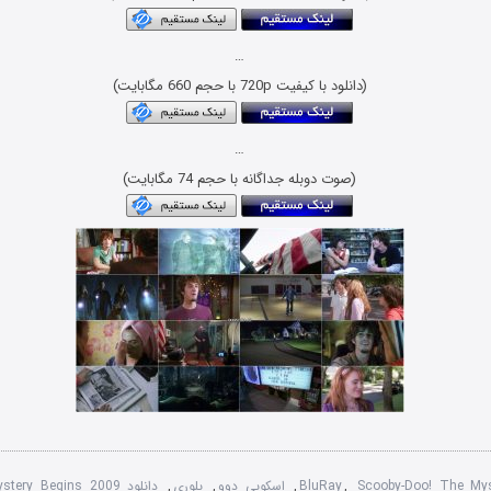
…
(دانلود با کیفیت 720p با حجم 660 مگابایت)
…
(صوت دوبله جداگانه با حجم 74 مگابایت)
Scooby-Doo! The My
,
BluRay
,
اسکوبی دوو
,
بلوری
,
دانلود ry Begins 2009