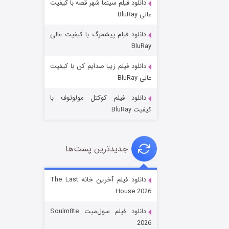
دانلود فیلم سینما شهر قصه با کیفیت
عالی BluRay
دانلود فیلم پیشمرگ با کیفیت عالی
BluRay
دانلود فیلم زیبا صدایم کن با کیفیت
خاندان اژدها فصل ۳
عالی BluRay
۶ (زیرنویس)
قسمت
منتشر شد
دانلود فیلم کوکتل مولوتوف با
کیفیت BluRay
جدیدترین پست‌ها
دانلود فیلم آخرین خانه The Last
House 2026
جادوگری در مغولستان
دانلود فیلم سول‌میت Soulm8te
۱۴ (زیرنویس)
قسمت
منتشر شد
2026