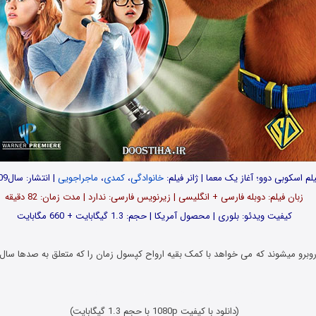
لم اسکوبی دوو؛ آغاز یک معما | ژانر فیلم:
خانوادگی
،
کمدی
،
ماجراجویی
| انتشار: سال2009
زبان فیلم: دوبله فارسی + انگلیسی | زیرنویس فارسی: ندارد | مدت زمان: 82 دقیقه
کیفیت ویدئو: بلوری | محصول آمریکا | حجم: 1.3 گیگابایت + 660 مگابایت
روبرو میشوند که می خواهد با کمک بقیه ارواح کپسول زمان را که متعلق به صدها 
دانلود فیلم خارجی جدید با کیفیت BluRay x265 HEVC
(دانلود با کیفیت 1080p با حجم 1.3 گیگابایت)