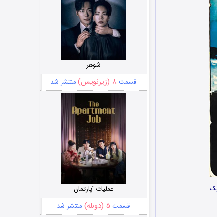
شوهر
۸ (زیرنویس)
قسمت
منتشر شد
یک
عملیات آپارتمان
۵ (دوبله)
قسمت
منتشر شد