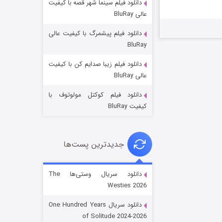
دانلود فیلم سینما شهر قصه با کیفیت
عالی BluRay
دانلود فیلم پیشمرگ با کیفیت عالی
BluRay
دانلود فیلم زیبا صدایم کن با کیفیت
جادوگری در مغولستان
عالی BluRay
۱۴ (زیرنویس)
قسمت
منتشر شد
دانلود فیلم کوکتل مولوتوف با
کیفیت BluRay
جدیدترین پست‌ها
دانلود سریال وستی‌ها The
Westies 2026
باب اسفنجی فصل ۱۷
دانلود سریال One Hundred Years
۶ (زیرنویس)
قسمت
منتشر شد
of Solitude 2024-2026