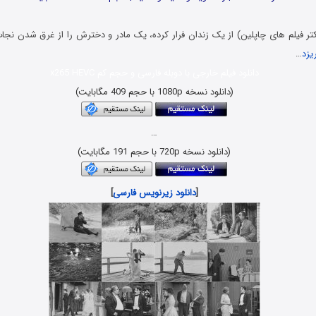
کتر فیلم های چاپلین) از یک زندان فرار کرده، یک مادر و دخترش را از غرق شدن نجا
یزد
…
دانلود فیلم خارجی با دوبله فارسی و حجم کم x265 HEVC
(دانلود نسخه 1080p با حجم 409 مگابایت)
…
(دانلود نسخه 720p با حجم 191 مگابایت)
[
دانلود زیرنویس فارسی
]