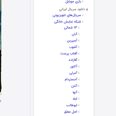
بازی موبایل
دانلود سریال ایرانی
سریال‌های تلویزیونی
شبکه نمایش خانگی
۱۳ شمالی
آبان
آسپرین
آشوب
آفتاب پرست
آقازاده
آکتور
آمرلی
آمستردام
آنتن
آنها
ابله
نام
ابوطالب
اجل معلق