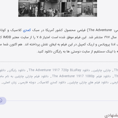
مریکا در سبک
کمدی
کلاسیک و کوتاه 
چاپلین است 
ادنا پرویانس و اریک کمپبل در این فیلم به ایفای نقش پرداخته اند. هم اکنون شما میتو
 با لینک مستقیم از سایت دوستی ها به رایگان دانلود کنید.
Th
,
چارلی چاپلین
,
دانلود The Adventurer 1917 720p BLuRay
,
دانلود رایگان
,
دانل
Th
,
دانلود فیلم The Adventurer 1917 1080p
,
ارجی
,
دانلود فیلم های چارلی چاپلین
,
دانلود کمدی کلاسیک
,
دوبله فارسی
,
زبان اصلی
,
شنهادی