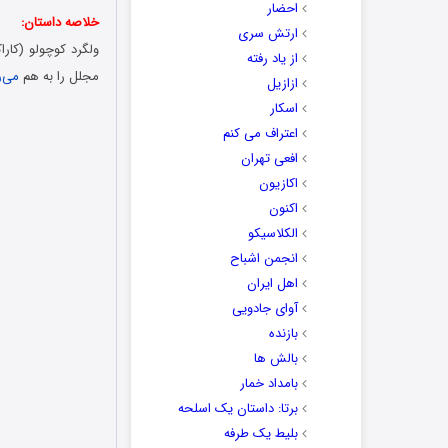
احضار
خلاصه داستان:
ارتش سری
ولگرد کوچولو (کارا
از یاد رفته
مجلل را به هم
می‌ر
ازازیل
اسکار
اعتراف می کنم
افعی تهران
اکازیون
اکنون
الکلاسیکو
انجمن اشباح
اهل ایران
آوای جادویی
بازنده
بالش ها
بامداد خمار
برتا: داستان یک اسلحه
بلیط یک‌‌ طرفه