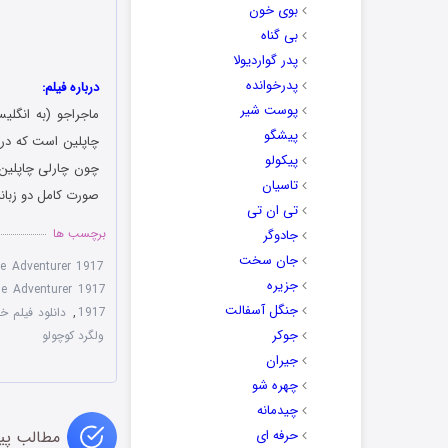
بوی خون
بی گناه
پدر گواردیولا
پدرخوانده
درباره فیلم:
پوست شیر
ماجراجو (به انگلیسی: The Adventurer) فیلمی محصول کشور آ
پیشگو
پیکولو
چون چارلی چاپلین، 
تاسیان
صورت کامل دو زبانه
تی ان تی
برچسب ها
جادوگر
جان سخت
e Adventurer 1917
جزیره
e Adventurer 1917
جنگل آسفالت
1917
,
دانلود فیلم خ
جوکر
ولگرد کوچولو
جیران
چهره شو
چیدمانه
حرفه ای
مطالب پی