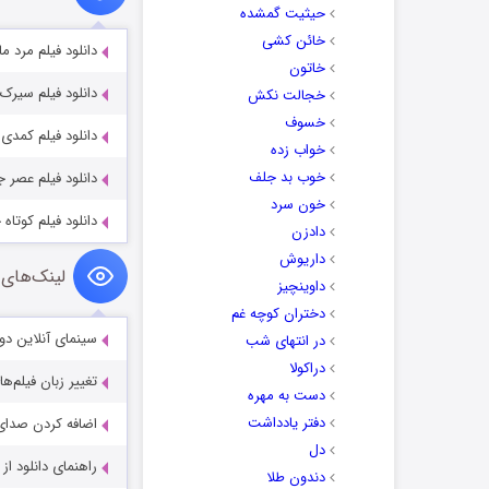
حیثیت گمشده
خائن کشی
دانلود فیلم مرد مال‌دوست  1914
خاتون
دانلود فیلم سیرک he Circus 1928
خجالت نکش
خسوف
دانلود فیلم کمدی چارلی چا
خواب زده
خوب بد جلف
دانلود فیلم عصر جدید imes 1936
خون سرد
دانلود فیلم کوتاه چارلی 
دادزن
داریوش
لینک‌های 
داوینچیز
دختران کوچه غم
سینمای آنلاین دو
در انتهای شب
دراکولا
تغییر زبان فیلم‌ها
دست به مهره
دفتر یادداشت
اضافه کردن صدای 
دل
راهنمای دانلود ا
دندون طلا