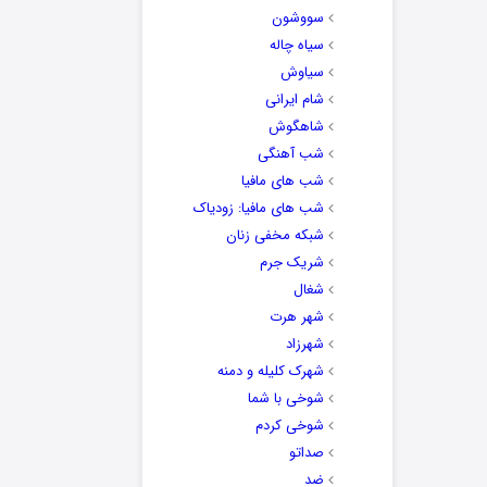
سووشون
سیاه چاله
سیاوش
شام ایرانی
شاهگوش
شب آهنگی
شب های مافیا
شب های مافیا: زودیاک
شبکه مخفی زنان
شریک جرم
شغال
شهر هرت
شهرزاد
شهرک کلیله و دمنه
شوخی با شما
شوخی کردم
صداتو
ضد