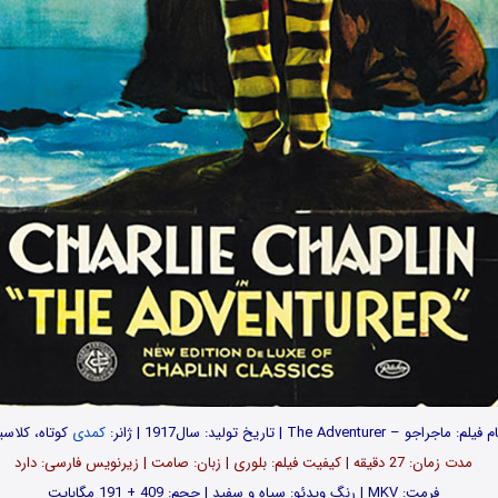
 فیلم: ماجراجو – The Adventurer | تاریخ تولید: سال1917 | ژانر:
کمدی
کوتاه، کلاس
مدت زمان: 27 دقیقه | کیفیت فیلم: بلوری | زبان: صامت | زیرنویس فارسی: دارد
فرمت: MKV | رنگ ویدئو: سیاه و سفید | حجم: 409 + 191 مگابایت