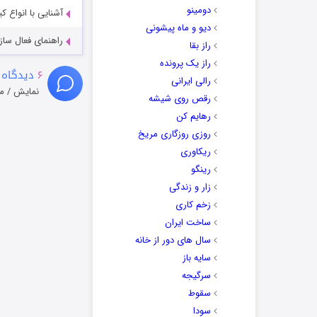
دومینو
آشنایی با انواع ک
دیو و ماه پیشونی
راهنمای فعال سازی کیفیت R
راز بقا
راز یک پرونده
۶
دیدگاه 
رالی ایرانی
نمایش / م
رقص روی شیشه
رهایم کن
روزی روزگاری مریخ
ریکاوری
رینگو
زار و زندگی
زخم کاری
ساخت ایران
سال های دور از خانه
سایه باز
سرگیجه
سقوط
سودا