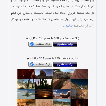
این مستند زیبا را از دست ندهید. در این مستند به جنوب غربی
آمریکا سفر میکنیم. جایی که زیباترین صخره‌ها، تپه‌ها و آبشارها در
دل یک منطقه کویری ایجاد شده است. کافیست با دیدن این فیلم
روح خود را به این زیبایی‌ها متصل کرده تا قدرت و عظمت پروردگار
را در آن مشاهده
نمایید
…
دانلود مستندهای دوبله فارسی با کیفیت اورجینال
(دانلود نسخه 1080p با حجم 706 مگابایت)
…
(دانلود نسخه 720p با حجم 364 مگابایت)