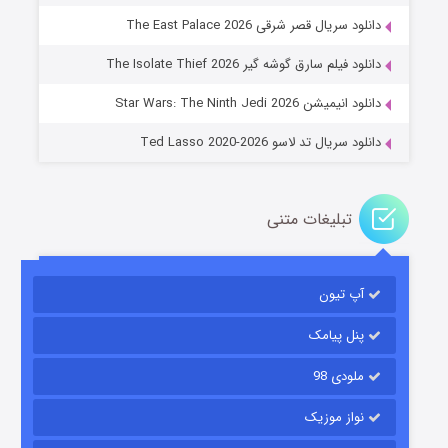
دانلود سریال قصر شرقی The East Palace 2026
جادوگری در مغولستان
دانلود فیلم سارق گوشه گیر The Isolate Thief 2026
۱۴ (زیرنویس)
قسمت
منتشر شد
دانلود انیمیشن Star Wars: The Ninth Jedi 2026
دانلود سریال تد لاسو Ted Lasso 2020-2026
تبلیغات متنی
آپ تیون
باب اسفنجی فصل ۱۷
۶ (زیرنویس)
قسمت
منتشر شد
پنل پیامک
ملودی 98
نواز موزیک