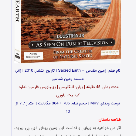
نام فیلم: زمین مقدس – Sacred Earth | تاریخ انتشار: 2010 | ژانر:
مستند زمین شناسی
مدت زمان: 45 دقیقه | زبان: انـگلیسی | زیـرنویس فارسی: ندارد |
کیفـیت: بلوری
فرمت ویدئو: MKV | حجم فیلم: 706 + 364 مگابایت | امتیاز 7.7 از
10
خلاصه داستان:
اگر می خواهید به زیبایی و قداست این زمین پهناور الهی پی ببرید،