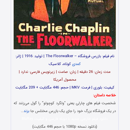
نام فیلم: بازرس فروشگاه – The Floorwalker | تولید: 1916 | ژانر:
کمدی
کوتاه، کلاسیک
مدت زمان: 26 دقیقه | زبان: صامت | زیرنویس فارسی: ندارد |
محصول آمریکا
کیفیت: بلوری | فرمت: MKV | حجم: 446 مگابایت + 209 مگابایت
خلاصه داستان:
شخصیت فیلم های چارلی یعنی “ولگرد کوچولو” را گول می‌زنند که
در یک فروشگاه بزرگ خود را جای یک بازرس مختلس جا
بزند
…
دانلود فیلم خارجی جدید با دوبله فارسی و کیفیت BluRay
(دانلود نسخه 1080p با حجم 446 مگابایت)