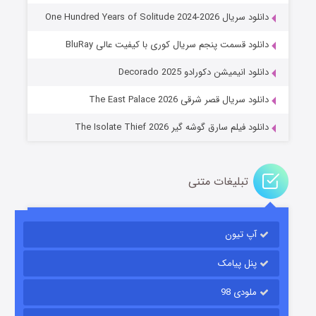
دانلود سریال One Hundred Years of Solitude 2024-2026
دانلود قسمت پنجم سریال کوری با کیفیت عالی BluRay
عملیات آپارتمان
دانلود انیمیشن دکورادو Decorado 2025
۲ (زیرنویس)
قسمت
منتشر شد
دانلود سریال قصر شرقی The East Palace 2026
دانلود فیلم سارق گوشه گیر The Isolate Thief 2026
تبلیغات متنی
آپ تیون
مردگان متحرک: شهر مرده ۳
۲ (زیرنویس)
قسمت
منتشر شد
پنل پیامک
ملودی 98