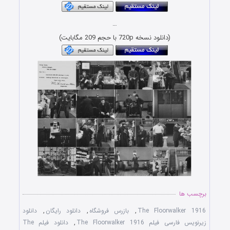
…
(دانلود نسخه 720p با حجم 209 مگابایت)
برچسب ها
The Floorwalker 1916
,
بازرس فروشگاه
,
دانلود رایگان
,
دانلود
زیرنویس فارسی فیلم The Floorwalker 1916
,
دانلود فیلم The