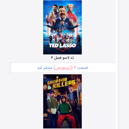
تد لاسو فصل ۴
۶ (زیرنویس)
قسمت
منتشر شد