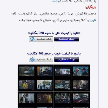
پول‌هاشان زندگی آنها تغییر
می‌کند
…
بازیگران:
محمدرضا فروتن، مریلا زارعی، مجید صالحی، الناز شاکردوست، کاوه
کاویان
، آتیلا پسیانی، منوچهر آذری، طوفان شهیدی، فواد چامه
دانلود فیلم ایرانی – Download Film Mojaradha
دانلود با کیفیت عالی با حجم 928 مگابایت
…
دانلود با کیفیت خوب با حجم 463 مگابایت