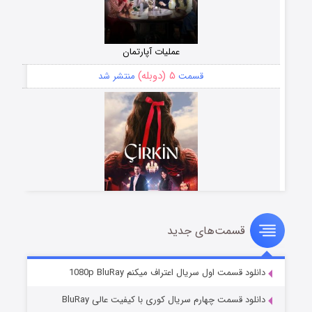
عملیات آپارتمان
۵ (دوبله)
قسمت
منتشر شد
قسمت‌های جدید
سریال زشت
۲ (زیرنویس)
قسمت
منتشر شد
دانلود قسمت اول سریال اعتراف میکنم 1080p BluRay
دانلود قسمت چهارم سریال کوری با کیفیت عالی BluRay