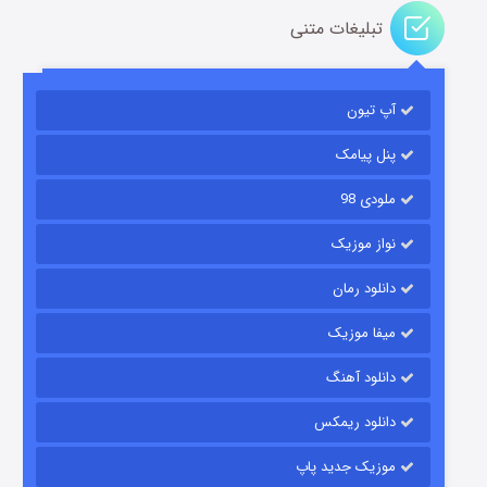
تبلیغات متنی
باب اسفنجی فصل ۱۷
آپ تیون
۶ (زیرنویس)
قسمت
منتشر شد
پنل پیامک
ملودی 98
نواز موزیک
دانلود رمان
میفا موزیک
رویایی برای تو
دانلود آهنگ
۱۵ (دوبله)
قسمت
منتشر شد
دانلود ریمکس
موزیک جدید پاپ