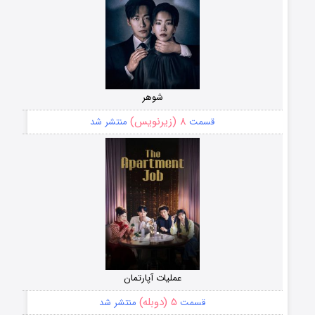
شوهر
۸ (زیرنویس)
قسمت
منتشر شد
عملیات آپارتمان
۵ (دوبله)
قسمت
منتشر شد