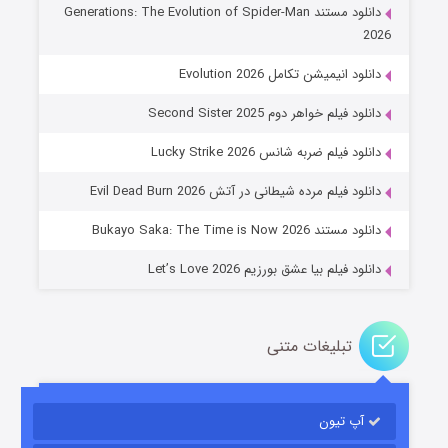
دانلود مستند Generations: The Evolution of Spider-Man
2026
دانلود انیمیشن تکامل Evolution 2026
دانلود فیلم خواهر دوم Second Sister 2025
جادوگری در مغولستان
دانلود فیلم ضربه شانس Lucky Strike 2026
۱۴ (زیرنویس)
قسمت
منتشر شد
دانلود فیلم مرده شیطانی در آتش Evil Dead Burn 2026
دانلود مستند Bukayo Saka: The Time is Now 2026
دانلود فیلم بیا عشق بورزیم Let’s Love 2026
تبلیغات متنی
باب اسفنجی فصل ۱۷
آپ تیون
۶ (زیرنویس)
قسمت
منتشر شد