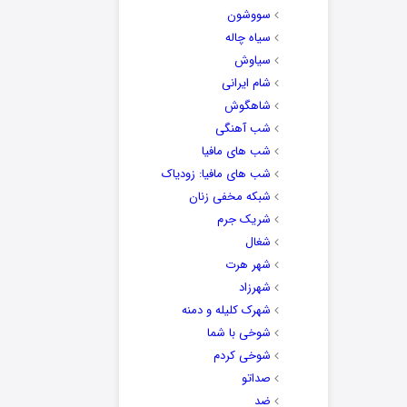
سووشون
سیاه چاله
سیاوش
شام ایرانی
شاهگوش
شب آهنگی
شب های مافیا
شب های مافیا: زودیاک
شبکه مخفی زنان
شریک جرم
شغال
شهر هرت
شهرزاد
شهرک کلیله و دمنه
شوخی با شما
شوخی کردم
صداتو
ضد