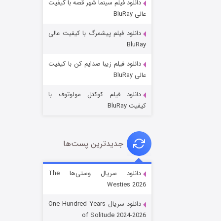
دانلود فیلم سینما شهر قصه با کیفیت
عالی BluRay
دانلود فیلم پیشمرگ با کیفیت عالی
BluRay
دانلود فیلم زیبا صدایم کن با کیفیت
جادوگری در مغولستان
عالی BluRay
۱۴ (زیرنویس)
قسمت
منتشر شد
دانلود فیلم کوکتل مولوتوف با
کیفیت BluRay
جدیدترین پست‌ها
دانلود سریال وستی‌ها The
Westies 2026
باب اسفنجی فصل ۱۷
دانلود سریال One Hundred Years
۶ (زیرنویس)
قسمت
منتشر شد
of Solitude 2024-2026