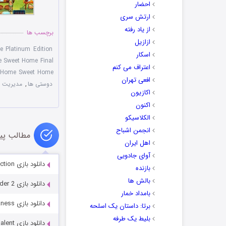
احضار
ارتش سری
از یاد رفته
برچسب ها
ازازیل
e Platinum Edition
اسکار
e Sweet Home Final
اعتراف می کنم
Home Sweet Home
افعی تهران
دوستی ها
,
مدیریت ر
اکازیون
اکنون
الکلاسیکو
انجمن اشباح
مطالب پی
اهل ایران
آوای جادویی
دانلود بازی Ominous Objects 2: Phantom Reflection
بازنده
بالش ها
دانلود بازی Beholder 2
بامداد خمار
دانلود بازی Queen’s Quest: Tower of Darkness
برتا: داستان یک اسلحه
بلیط یک‌‌ طرفه
دانلود بازی Immortal Love 8: Sparkle of Talent