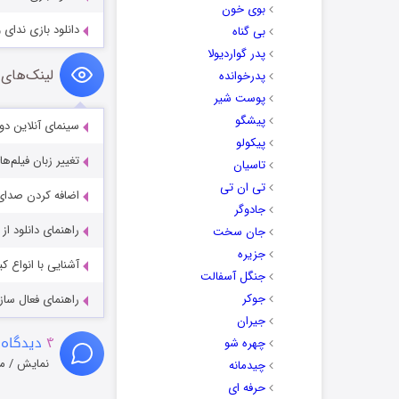
بوی خون
دانلود بازی ندای وظیفه WWII-RELOADED
بی گناه
پدر گواردیولا
لینک‌های 
پدرخوانده
پوست شیر
پیشگو
سینمای آنلاین دو
پیکولو
تغییر زبان فیلم‌ها
تاسیان
تی ان تی
اضافه کردن صدای 
جادوگر
راهنمای دانلود ا
جان سخت
جزیره
آشنایی با انواع ک
جنگل آسفالت
جوکر
راهنمای فعال سازی کیفیت R
جیران
۴
دیدگاه 
چهره شو
نمایش / م
چیدمانه
حرفه ای