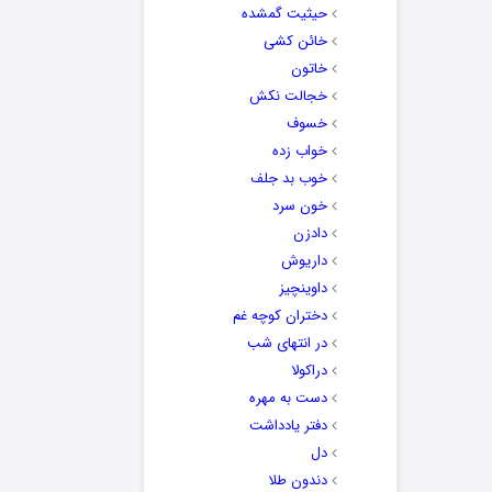
حیثیت گمشده
خائن کشی
خاتون
خجالت نکش
خسوف
خواب زده
خوب بد جلف
خون سرد
دادزن
داریوش
داوینچیز
دختران کوچه غم
در انتهای شب
دراکولا
دست به مهره
دفتر یادداشت
دل
دندون طلا