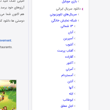
امیلی کمک کنید تا 
بازی موبایل
آرزوهای خود برسد. در این نسخه شاهد 60 مرحله 
دانلود سریال ایرانی
هم اکنون شما می ت
سریال‌های تلویزیونی
شبکه نمایش خانگی
دوستی ها دانلود کن
۱۳ شمالی
دانلود رایگان بازی
آبان
آسپرین
evement
.
آشوب
taurants.
آفتاب پرست
آقازاده
آکتور
آمرلی
آمستردام
آنتن
آنها
ابله
ابوطالب
اجل معلق