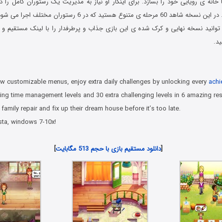
خانه ی رویایی خود را بسازد. برای اینکار او نیاز به مدیریت یک رستوران کامل را دا
ی متنوع هستید که در 6 رستوران مختلف اجرا می شود.
وانید نسخه نهایی و کرک شده ی این بازی جذاب و پرطرفدار را با لینک مستقیم و ب
ید.
 کامپیوتر در سبک پیدا کردن اشیاء مخفی با لینک مستقیم
ew customizable menus, enjoy extra daily challenges by unlocking every
achi
ng time management levels and 30 extra challenging levels in 6 amazing res
family repair and fix up their dream house before it’s too late.
sta, windows 7-10x!
دانلود رایگان بازی های هیدن آبجکت جدید همراه با لینک مستقیم
[
دانلود مستقیم بازی با حجم 513 مگابایت
]