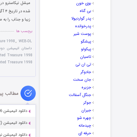
میشل نیکاسترو در
بوی خون
بی گناه
پدر گواردیولا
زیبا و جذاب را به 
پدرخوانده
برچسب ها
پوست شیر
پیشگو
WEB-DL
,
sure 1998
داستان انیمیشن دوشیز
پیکولو
nted Treasure 1998
تاسیان
nted Treasure 1998
تی ان تی
جادوگر
جان سخت
جزیره
مطالب پی
جنگل آسفالت
جوکر
جیران
دانلود انیمیشن Star Wars: Maul – Shadow Lord 2026
چهره شو
دانلود انیمیشن Ernest and Celestine 2 (2022)
چیدمانه
حرفه ای
دانلود انیمیشن نبرد سیاره ترا 