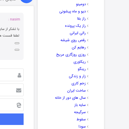
دومینو
دیو و ماه پیشونی
راز بقا
nasim :
راز یک پرونده
با تشکر از سا
رالی ایرانی
لطفا قسمت های
رقص روی شیشه
رهایم کن
روزی روزگاری مریخ
ریکاوری
رینگو
زار و زندگی
زخم کاری
ساخت ایران
سال های دور از خانه
سایه باز
سرگیجه
سقوط
سودا