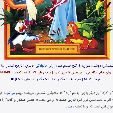
انیمیشن: دوشیزه سوان: راز گنج طلسم شده | ژانر:
خانوادگی
، فانتزی | تاریخ انتشار: سال1998
زبان فیلم: انگلیسی | زیرنویس فارسی: ندارد | مدت زمان: 73 دقیقه | کیفیت: WEB-DL
فرمت: MKV | حجم: 1006 مگابایت + 500 مگابایت | امتیار 5.6 از 10
 “درک” بار دیگر با زنی به نام “زلدا” که جادوگری شیطانی می‌باشد روبرو
می‌شوند
. ا
 اگر در دسترسش قرار گیرد قدرتی مطلق به او می دهد. به همین منظور او “ادت” را م
یوان اش است که او را نجات
دهند
…