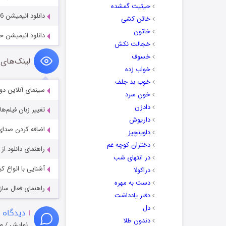
حیثیت گمشده
دانلود انیمیشن The Adventures of Petey and Friends 2016
خائن کشی
خاتون
دانلود انیمیشن حرکت غیرمج
خجالت نکش
خسوف
لینک‌های 
خواب زده
خوب بد جلف
سینمای آنلاین دو
خون سرد
دادزن
تغییر زبان فیلم‌ها
داریوش
اضافه کردن صدای 
داوینچیز
دختران کوچه غم
راهنمای دانلود ا
در انتهای شب
آشنایی با انواع ک
دراکولا
دست به مهره
راهنمای فعال سازی کیفیت R
دفتر یادداشت
دل
۱
دیدگاه 
دندون طلا
نمایش / م