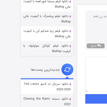
دانلود فیلم سینما شهر قصه با کیفیت
عالی BluRay
دانلود فیلم پیشمرگ با کیفیت عالی
ر ۱۳۹۴
BluRay
دانلود فیلم زیبا صدایم کن با کیفیت
جادوگری در مغولستان
عالی BluRay
14 (زیرنویس)
قسمت
منتشر شد
دانلود فیلم کوکتل مولوتوف با
پاسخ
کیفیت BluRay
جدیدترین پست‌ها
دانلود سریال تد لاسو Ted Lasso
2020-2026
باب اسفنجی فصل ۱۷
دانلود مستند Chasing the Rains
6 (زیرنویس)
قسمت
منتشر شد
2022