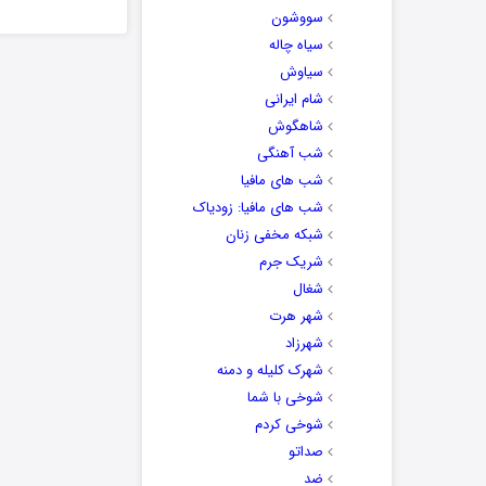
سووشون
سیاه چاله
سیاوش
شام ایرانی
شاهگوش
شب آهنگی
شب های مافیا
شب های مافیا: زودیاک
شبکه مخفی زنان
شریک جرم
شغال
شهر هرت
شهرزاد
شهرک کلیله و دمنه
شوخی با شما
شوخی کردم
صداتو
ضد