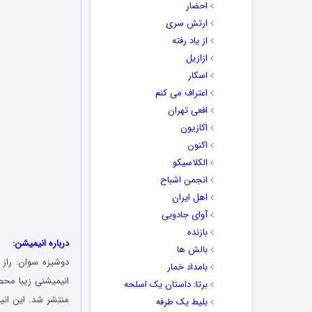
احضار
ارتش سری
از یاد رفته
ازازیل
اسکار
اعتراف می کنم
افعی تهران
اکازیون
اکنون
الکلاسیکو
انجمن اشباح
اهل ایران
آوای جادویی
بازنده
درباره انیمیشن:
بالش ها
بامداد خمار
انیمیشنی زیبا مح
برتا: داستان یک اسلحه
بلیط یک‌‌ طرفه