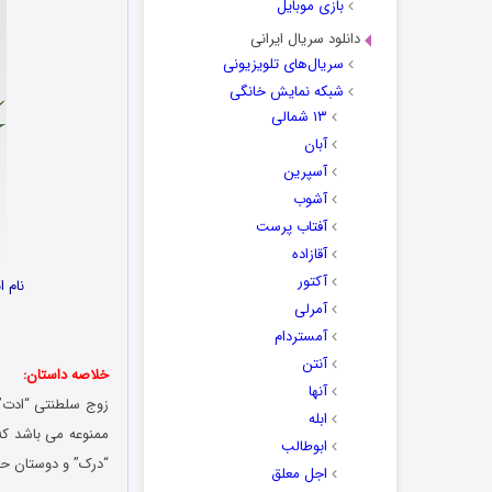
بازی موبایل
دانلود سریال ایرانی
سریال‌های تلویزیونی
شبکه نمایش خانگی
۱۳ شمالی
آبان
آسپرین
آشوب
آفتاب پرست
آقازاده
آکتور
نام 
آمرلی
آمستردام
آنتن
خلاصه داستان:
آنها
زوج سلطنتی “ادت” و
ابله
ممنوعه می باشد که
ابوطالب
“درک” و دوستان ح
اجل معلق