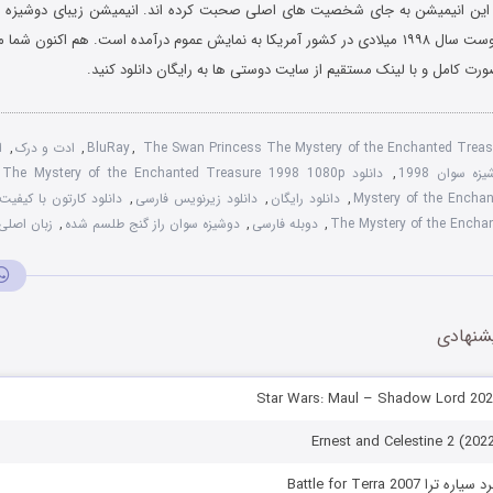
 این انیمیشن به جای شخصیت های اصلی صحبت کرده اند. انیمیشن زیبای دوشیزه س
شده در تاریخ ۴ آگوست سال ۱۹۹۸ میلادی در کشور آمریکا به نمایش عموم درآمده است. هم اکنون
صورت کامل و با لینک مستقیم از سایت دوستی ها به رایگان دانلود کنید.
The Swan Princess The Mystery of the Enchanted Trea
,
BluRay
,
ادت و درک
,
ا
ه سوان 1998
,
دانلود The Mystery of the Enchanted Treasure 1998 1080p
,
Mystery of the Encha
,
دانلود رایگان
,
دانلود زیرنویس فارسی
,
دانلود کارتون با کیفیت 20p
The Mystery of the Encha
,
دوبله فارسی
,
دوشیزه سوان راز گنج طلسم شده
,
زبان اصلی
شنهادی
Battle for Terra 2007