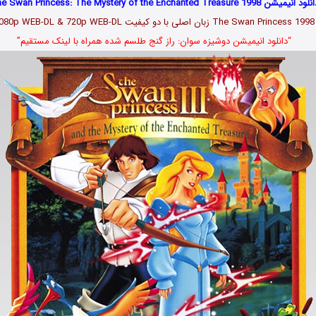
ود انیمیشن The Swan Princess: The Mystery of the Enchanted Treasure 1998
The Swan Princess 1998 زبان اصلی با دو کیفیت 1080p WEB-DL & 720p WEB-DL
“دانلود انیمیشن دوشیزه سوان: راز گنج طلسم شده همراه با لینک مستقیم”