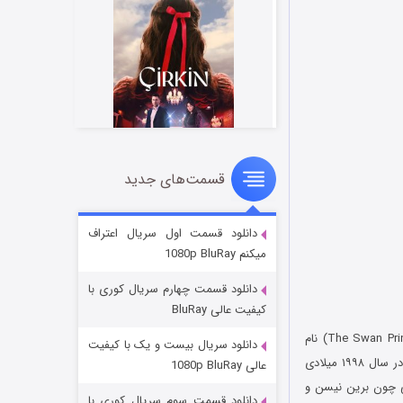
قسمت‌های جدید
سریال زشت
2 (زیرنویس)
قسمت
منتشر شد
دانلود قسمت اول سریال اعتراف
میکنم 1080p BluRay
دانلود قسمت چهارم سریال کوری با
کیفیت عالی BluRay
دوشیزه سوان: راز گنج طلسم شده (به انگلیسی: The Swan Princess: The Mystery of the Enchanted Treasure) نام
دانلود سریال بیست و یک با کیفیت
به کارگردانی ریچارد ریچ است که در سال ۱۹۹۸ میلادی
عالی 1080p BluRay
تبر IMDB کسب نماید. صداپیشگانی چون برین نیسن و
دانلود قسمت سوم سریال کوری با