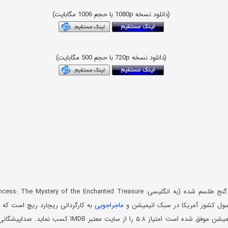
دانلود رایگان فیلم با دوبله فارسی و کیفیت بلوری BluRay x265 HEVC
(دانلود نسخه 1080p با حجم 1006 مگابایت)
دانلود رایگان انیمیشن با لینک مستقیم و کیفیت بلوری 1080p & 720p
(دانلود نسخه 720p با حجم 500 مگابایت)
صول کشور آمریکا در سبک انیمیشن و
ماجراجویی
منتشر شد. این انیمیشن موفق شده است امتیاز ۵.۸ را از سایت مع