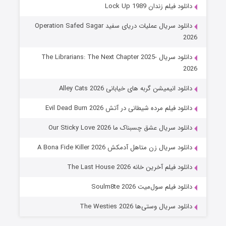
شوهر
زندان Lock Up 1989
8 (زیرنویس)
قسمت
منتشر شد
دانلود سریال عملیات دریای سفید Operation Safed Sagar
دانلود سریال The Librarians: The Next Chapter 2025-
یمیشن گربه های خیابانی Alley Cats 2026
م مرده شیطانی در آتش Evil Dead Burn 2026
ال عشق چسبناک ما Our Sticky Love 2026
عملیات آپارتمان
ال زن متاهل آدمکش A Bona Fide Killer 2026
2 (زیرنویس)
قسمت
منتشر شد
آخرین خانه The Last House 2026
م سول‌میت Soulm8te 2026
ل وستی‌ها The Westies 2026