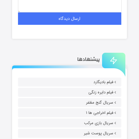
پیشنهادها
 بادیگارد
 دایره زنگی
ال گنج مظفر
 اخراجی ها ۱
ال بازی مرکب
ال پوست شیر