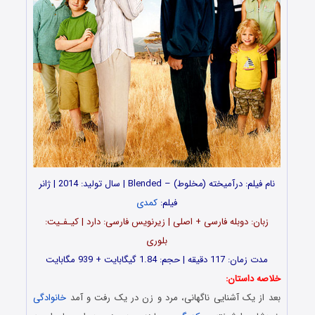
نام فیلم: درآمیخته (مخلوط) – Blended | سال تولید: 2014 | ژانر
فیلم:
کمدی
وبله فارسی + اصلی | زیرنویس فارسی: دارد | کیـفـیت:
بلوری
 گیگابایت + 939 مگابایت
تان:
 آشنایی ناگهانی، مرد و زن در یک رفت و آمد
خانوادگی