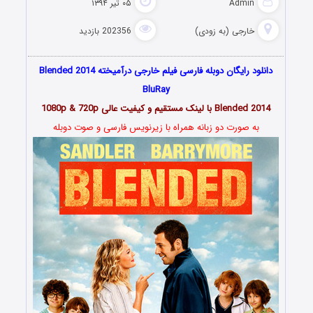
Ad
۰۵ تیر ۱۳۹۴
جی (به زودی)
202356 بازدید
دانلود رایگان دوبله فارسی فیلم خارجی درآمیخته Blended 2014
BluRay
 و کیفیت عالی 1080p & 720p
رت دو زبانه همراه با زیرنویس فارسی و صوت دوبله