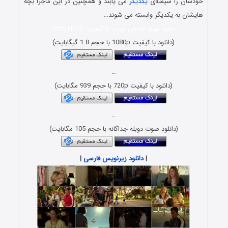
 شیفته‌ی
یکدیگر
می یابند و همچنین در این ماجرا بچه
 یکدیگر وابسته می شوند…
دانلود فیلم خارجی جدید با کیفیت x265 HEVC
(دانلود با کیفیت 1080p با حجم 1.8 گیگابایت)
…
(دانلود با کیفیت 720p با حجم 939 مگابایت)
…
دانلود صوت دوبله جداگانه با حجم 105 مگابایت)
|
دانلود زیرنویس فارسی
|