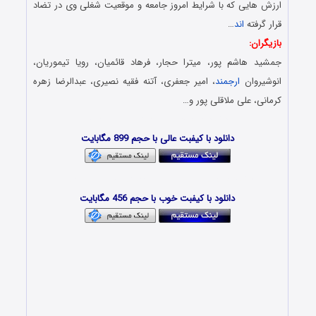
ارزش هایی که با شرایط امروز جامعه و موقعیت شغلی وی در تضاد
قرار گرفته
اند
…
بازیگران:
جمشید هاشم پور، میترا حجار، فرهاد قائمیان، رویا تیموریان،
انوشیروان
ارجمند
، امیر جعفری، آتنه فقیه نصیری، عبدالرضا زهره
کرمانی، علی ملاقلی پور و…
دانلود فیلم جدید – Danlod Film Irani
دانلود با کیفبت عالی با حجم 899 مگابایت
دانلود فیلم ایرانی – Danlod Film Gharche Sammi
دانلود با کیفبت خوب با حجم 456 مگابایت