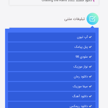
دانلود مستند Chasing the Rains 2022
تبلیغات متنی
آپ تیون
باب اسفنجی فصل ۱۷
6 (زیرنویس)
قسمت
منتشر شد
پنل پیامک
ملودی 98
نواز موزیک
دانلود رمان
میفا موزیک
دانلود آهنگ
رویایی برای تو
دانلود ریمکس
15 (دوبله)
قسمت
منتشر شد