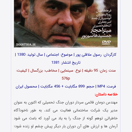
کارگردان: رسول ملاقلی پور | موضوع: اجتماعی | سال تولید: 1380 |
تاریخ انتشار: 1381
مدت زمان: 95 دقیقه | نوع: سینمایی | مخاطب: بزرگسال | کیفیت:
576p
فرمت: MP4 | حجم: 899 مگابایت + 456 مگابایت | محصول ایران
خلاصه داستان:
مهندس دومان قائمی سردار دوران جنگ تحمیلی که اکنون به عنوان
مدیر یک شرکت ساختمانی فعالیت می کند، به طور ناخودآگاه
خاطراتی توهم گونه از جنگ را به یاد می آورد که باعث می شود
آرمان ها و ارزش های آن دوران بار دیگر پیش چشم او زنده شود؛