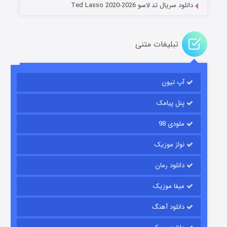
دانلود سریال تد لاسو Ted Lasso 2020-2026
تبلیغات متنی
آپ تیون
باب اسفنجی فصل ۱۷
۶ (زیرنویس)
قسمت
منتشر شد
پنل پیامک
ملودی 98
نواز موزیک
دانلود رمان
میفا موزیک
دانلود آهنگ
رویایی برای تو