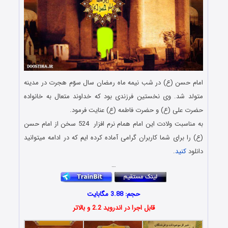
امام حسن (ع) در شب نیمه ماه رمضان سال سوّم هجرت در مدینه
متولد شد. وى نخستین فرزندی بود که خداوند متعال به خانواده
حضرت على (ع) و حضرت فاطمه (ع) عنایت فرمود.
به مناسبت ولادت این امام همام نرم افزار 524 سخن از امام حسن
(ع) را برای شما کاربران گرامی آماده کرده ایم که در ادامه میتوانید
دانلود
کنید
.
…
حجم: 3.88 مگابایت
قابل اجرا در اندروید 2.2 و بالاتر