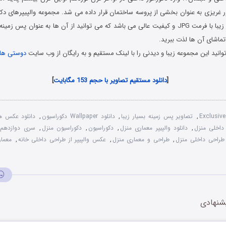
ر غریزی به عنوان بخشی از پروسه ساختمان قرار داده می‌ شد. مجموعه والپیپرهای د
گلچین 100 والپیپر زیبا با فرمت JPG و کیفیت عالی می باشد که می توانید از آن ها به عنوان 
 تماشای آن ها لذت ببرید.
انید این مجموعه زیبا و دیدنی را با لینک مستقیم و به رایگان از وب سایت
دوستی ها
تصاویر و پوستر نمای منازل مدرن Modern interiors Wallpapers
[
دانلود مستقیم تصاویر با حجم 153 مگابایت
]
Exclusive
,
تصاویر پس زمینه بسیار زیبا
,
دانلود Wallpaper دکوراسیون
,
دانلود عکس ها
 داخلی منزل
,
دانلود والپیپر معماری منزل
,
دکوراسیون
,
دکوراسیون منزل
,
سری دوازدهم و
طراحی داخلی منزل
,
طراحی و معماری منزل
,
عکس والپیپر از طراحی داخلی خانه
,
معمار
شنهادی