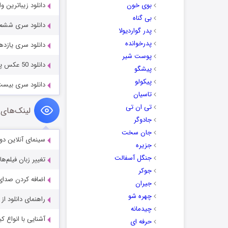
بوی خون
دانلود زیباترین والپیپرهای گل و ه
بی گناه
دانلود سری ششم مجموعه و
پدر گواردیولا
پدرخوانده
دانلود سری یازدهم والپی
پوست شیر
دانلود 50 عکس پس زمینه از پاییز Autumn HD Wallpapers
پیشگو
پیکولو
دانلود سری بیست و دوم وا
تاسیان
تی ان تی
لینک‌های 
جادوگر
جان سخت
سینمای آنلاین دو
جزیره
جنگل آسفالت
تغییر زبان فیلم‌ها
جوکر
اضافه کردن صدای 
جیران
چهره شو
راهنمای دانلود ا
چیدمانه
آشنایی با انواع ک
حرفه ای