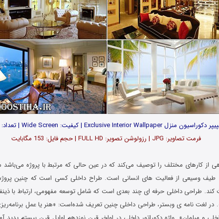
دکوراسیون منزل Exclusive Interior Wallpaper | کیفیت: Wide Screen | تعداد: 100
فرمت تصاویر: JPG
|
رزولوشن تصویر: FULL HD | حجم فایل: 153 مگابایت
…
 از کارهای مختلف را توصیف می‌کند که در عین حالی که مرتبط با پروژه می‌باشد مر
 طیف وسیعی از فعالیت‌ های انسانی است. طراح داخلی کسی است که چنین پروژه‌های
ند. طراحی داخلی حرفه‌ ای چند بعدی است که شامل توسعه مفهومی، ارتباط با ذینف
در لغت‌ نامه ی وبستر، طراحی داخلی چنین تعریف شده‌است: «هنر یا عمل برنامه‌ریز
لی و مبلمان». واژه دکوراتور داخلی در اواخر قرن نوزدهم اوایل قرن بیستم پدید آم