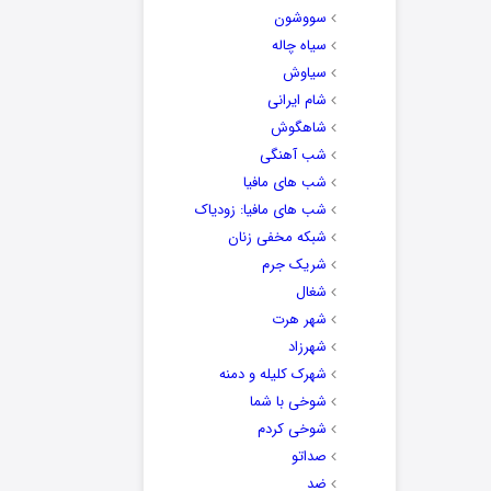
سووشون
سیاه چاله
سیاوش
شام ایرانی
شاهگوش
شب آهنگی
شب های مافیا
شب های مافیا: زودیاک
شبکه مخفی زنان
شریک جرم
شغال
شهر هرت
شهرزاد
شهرک کلیله و دمنه
شوخی با شما
شوخی کردم
صداتو
ضد