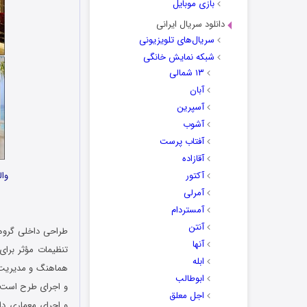
بازی موبایل
دانلود سریال ایرانی
سریال‌های تلویزیونی
شبکه نمایش خانگی
۱۳ شمالی
آبان
آسپرین
آشوب
آفتاب پرست
آقازاده
آکتور
والپیپر 
آمرلی
آمستردام
آنتن
طراحی داخلی گروهی
آنها
تنظیمات مؤثر برای
ابله
هماهنگ و مدیریت ک
ابوطالب
و اجرای طرح است. 
اجل معلق
و اجرای معماری داخ