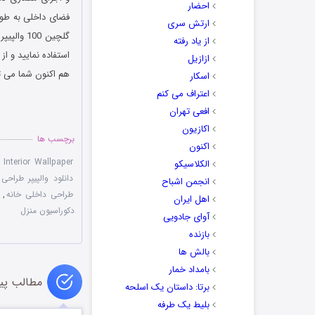
احضار
فضای داخلی به‌ طو
ارتش سری
از یاد رفته
استفاده نمایید و از
ازازیل
هم اکنون شما می تو
اسکار
اعتراف می کنم
افعی تهران
اکازیون
برچسب ها
اکنون
 Interior Wallpaper
الکلاسیکو
دانلود والپیپر طراحی
انجمن اشباح
طراحی داخلی خانه
,
اهل ایران
دکوراسیون منزل
آوای جادویی
بازنده
بالش ها
بامداد خمار
مطالب پی
برتا: داستان یک اسلحه
بلیط یک‌‌ طرفه