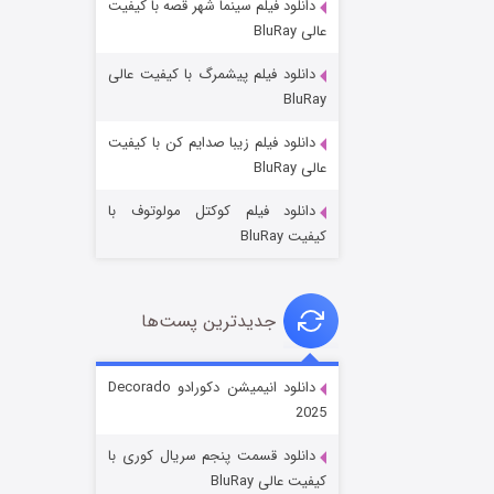
دانلود فیلم سینما شهر قصه با کیفیت
عالی BluRay
دانلود فیلم پیشمرگ با کیفیت عالی
BluRay
دانلود فیلم زیبا صدایم کن با کیفیت
جادوگری در مغولستان
عالی BluRay
۱۴ (زیرنویس)
قسمت
منتشر شد
دانلود فیلم کوکتل مولوتوف با
کیفیت BluRay
جدیدترین پست‌ها
دانلود انیمیشن دکورادو Decorado
2025
باب اسفنجی فصل ۱۷
دانلود قسمت پنجم سریال کوری با
۶ (زیرنویس)
قسمت
منتشر شد
کیفیت عالی BluRay