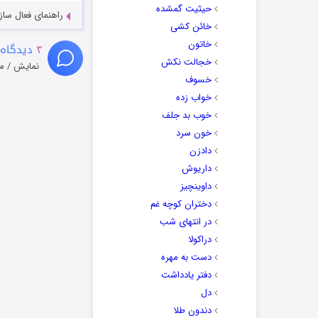
حیثیت گمشده
راهنمای فعال سازی کیفیت R
خائن کشی
خاتون
۳
دیدگاه 
خجالت نکش
نمایش / م
خسوف
خواب زده
خوب بد جلف
خون سرد
دادزن
داریوش
داوینچیز
دختران کوچه غم
در انتهای شب
دراکولا
دست به مهره
دفتر یادداشت
دل
دندون طلا