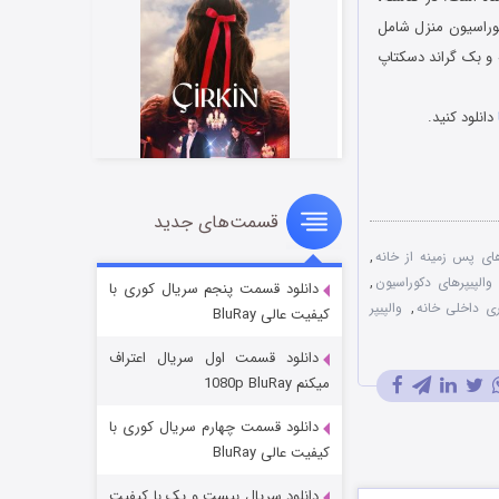
کوراسیون منزل شامل
پس زمینه و بک گراند دسکتاپ
دانلود کنید.
قسمت‌های جدید
سریال زشت
ی پس زمینه از خانه
,
۲ (زیرنویس)
قسمت
منتشر شد
الپیپرهای دکوراسیون
,
دانلود قسمت پنجم سریال کوری با
ی داخلی خانه
,
والپیپر
کیفیت عالی BluRay
دانلود قسمت اول سریال اعتراف
میکنم 1080p BluRay
دانلود قسمت چهارم سریال کوری با
کیفیت عالی BluRay
دانلود سریال بیست و یک با کیفیت