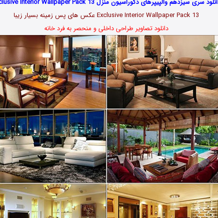
نلود سری سیزدهم والپیپرهای دکوراسیون منزل Exclusive Interior Wallpaper Pack 13
Exclusive Interior Wallpaper Pack 13 عکس های پس زمینه بسیار زیبا
دانلود تصاویر طراحی داخلی و منحصر به فرد خانه