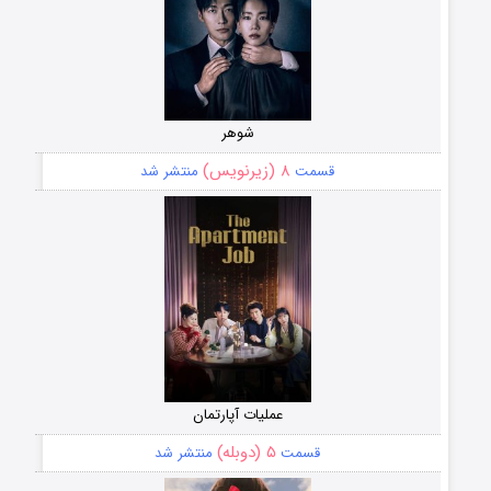
شوهر
۸ (زیرنویس)
قسمت
منتشر شد
عملیات آپارتمان
۵ (دوبله)
قسمت
منتشر شد