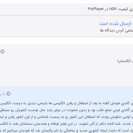
HD در PotPlayer
ارسال شده است
خفی کردن دیدگاه ها
۹
انگلستان!
۱۱ بهمن ۱۳۹۶
 گاندی خودش گفته ما بعد از استقلال و رفتن انگلیسی ها بایستی تبدیل به دوست انگلیس 
 گاندی فردی صلح طلب بود و بدون خشونت در عرض چند سال تونست کشورش رو مستقل ک
م اولین حکومتی بودند که استقلال این کشور رو به رسمیت شناختن و از اون کشور رفتن و تبد
دند. شما کاسه داغتر از آش نشوید. در این فیلم توطئه و همدستی مسلمانان هند با انگلس
د است که باعث ایجاد کشوری جدید و ساختگی به نام پاکستان شد که خودمان میدانیم که مر