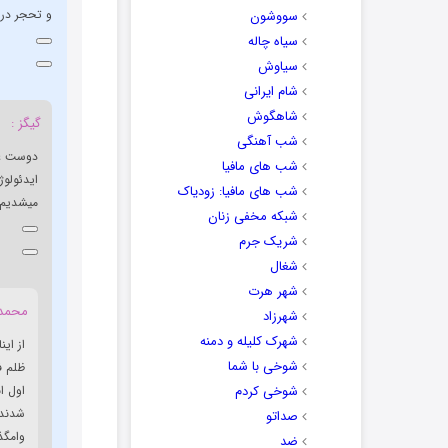
و تحجر در
سووشون
سیاه چاله
سیاوش
شام ایرانی
شاهگوش
گیگز :
شب آهنگی
دوست عز
شب های مافیا
ایدئولوژ
شب های مافیا: زودیاک
میشدیم..
شبکه مخفی زنان
شریک جرم
شغال
شهر هرت
محمد 
شهرزاد
شهرک کلیله و دمنه
از ای
شوخی با شما
ظلم ف
شوخی کردم
اول ا
شدند 
صداتو
وامگذا
ضد