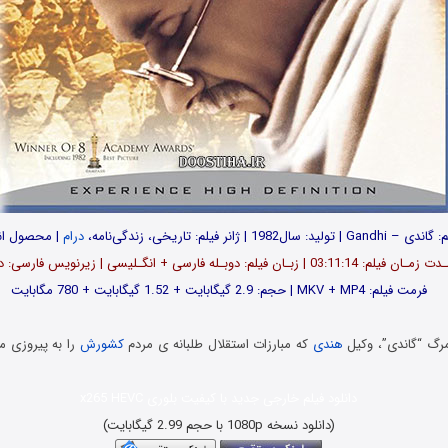
 تولید: سال1982 | ژانر فیلم: تاریخی، زندگی‌نامه،
درام
| محصول ان
مـان فیلم: 03:11:14 | زبـان فیلم: دوبـله فارسی + انگـلیسی | زیرنویس فارسی: دارد
فرمت فیلم: MKV + MP4 | حجم: 2.9 گیگابایت + 1.52 گیگابایت + 780 مگابایت
مرگ “گاندی”، وکیل
هندی
که مبارزات استقلال طلبانه ی مردم
کشورش
را به پیروزی م
دانلود فیلم خارجی جدید با کیفیت بلوری x265 HEVC
(دانلود نسخه 1080p با حجم 2.99 گیگابایت)