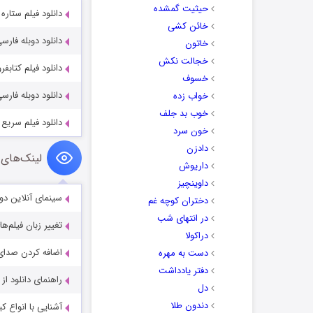
حیثیت گمشده
دانلود فیلم ستاره های روی زمی
خائن کشی
دانلود دوبله فارسی فیلم  vs. Sever 2002
خاتون
خجالت نکش
دانلود فیلم کتابفروشی با 
خسوف
دانلود دوبله فارسی فیلم nd 2008
خواب زده
خوب بد جلف
دانلود فیلم سریع و خشن: هابز و 
خون سرد
دادزن
لینک‌های 
داریوش
داوینچیز
سینمای آنلاین دو
دختران کوچه غم
در انتهای شب
تغییر زبان فیلم‌ها
دراکولا
اضافه کردن صدای 
دست به مهره
دفتر یادداشت
راهنمای دانلود ا
دل
دندون طلا
آشنایی با انواع ک