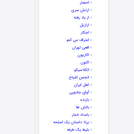
احضار
ارتش سری
از یاد رفته
ازازیل
اسکار
اعتراف می کنم
افعی تهران
اکازیون
اکنون
الکلاسیکو
انجمن اشباح
اهل ایران
آوای جادویی
بازنده
بالش ها
بامداد خمار
برتا: داستان یک اسلحه
بلیط یک‌‌ طرفه