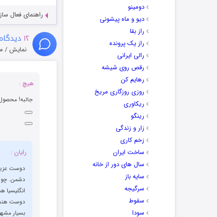
دومینو
راهنمای فعال سازی کیفیت R
دیو و ماه پیشونی
راز بقا
۱۲
دیدگاه 
راز یک پرونده
نمایش / م
رالی ایرانی
رقص روی شیشه
رهایم کن
هيچ :
روزی روزگاری مریخ
جالبه! محصول 
ریکاوری
رینگو
زار و زندگی
زخم کاری
ساخت ایران
رایان :
سال های دور از خانه
دوست عزیز،
سایه باز
دشمن. چون
سرگیجه
انگلیسیا ه
سقوط
دوست هند ش
سودا
بسیار مشهو