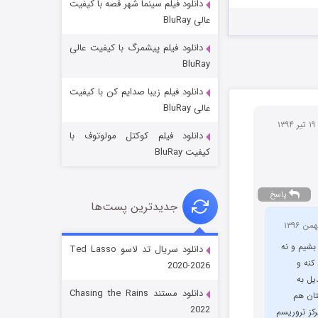
دانلود فیلم سینما شهر قصه با کیفیت
عالی BluRay
دانلود فیلم پیشمرگ با کیفیت عالی
BluRay
دانلود فیلم زیبا صدایم کن با کیفیت
جادوگری در مغولستان
عالی BluRay
14 (زیرنویس)
قسمت
منتشر شد
۱ تیر ۱۳۹۴
دانلود فیلم کوکتل مولوتوف با
کیفیت BluRay
پاسخ
جدیدترین پست‌ها
بشیم و نه
دانلود سریال تد لاسو Ted Lasso
نه و
2020-2026
یل به
باب اسفنجی فصل ۱۷
دانلود مستند Chasing the Rains
تان هم
6 (زیرنویس)
قسمت
منتشر شد
2022
کز تروریسم