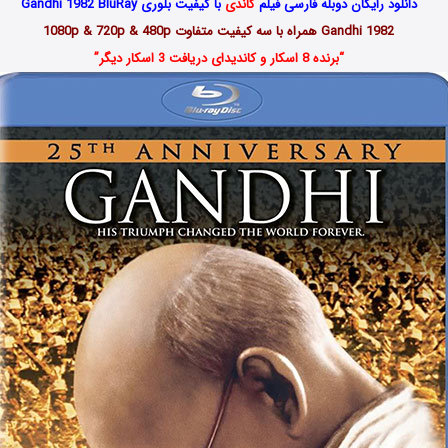
دانلود رایگان دوبله فارسی فیلم
گاندی
با کیفیت بلوری Gandhi 1982 BluRay
Gandhi 1982 همراه با سه کیفیت متفاوت 1080p & 720p & 480p
“برنده 8 اسکار و کاندیدای دریافت 3 اسکار دیگر”