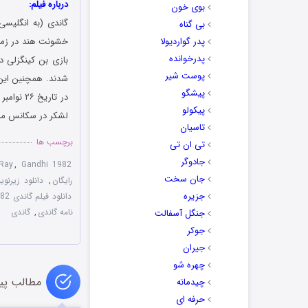
درباره فیلم:
بوی خون
بی گناه
پدر گواردیولا
پدرخوانده
بازی بن کینگزلی د
پوست شیر
پیشگو
پیکولو
لشکر در سکانس مراس
تاسیان
برچسب ها
تی ان تی
جادوگر
Ray
,
Gandhi 1982
جان سخت
رایگان
,
دانلود زیرنویس فا
جزیره
دانلود فیلم گاندی Gandhi 1982
نامه گاندی
,
گاندی
جنگل آسفالت
جوکر
جیران
چهره شو
مطالب پی
چیدمانه
حرفه ای