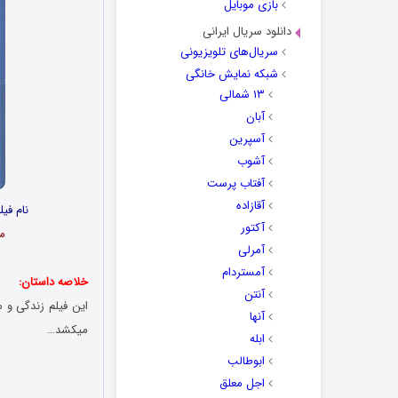
بازی موبایل
دانلود سریال ایرانی
سریال‌های تلویزیونی
شبکه نمایش خانگی
۱۳ شمالی
آبان
آسپرین
آشوب
آفتاب پرست
آقازاده
نام فیلم: گاندی – Gandhi |
آکتور
مـدت ز
آمرلی
آمستردام
خلاصه داستان:
آنتن
این فیلم زندگی و 
آنها
میکشد…
ابله
ابوطالب
اجل معلق