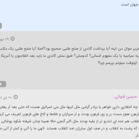
 جهان است.
۲۹ مهر ۱۳۹۸
یز سوال من اینه آیا برداشت گاندی از صلح طلبی صحیح بود؟اصلا آیا صلح طلبی یک مکتب
یه سیاسیه یا یک مفهوم انسانی؟ کدومش؟ طبق منش گاندی ما باید بعد انقلابمون با آمریکا 
اونوقت میتونم بپرسم چرا؟
حسین قنواتی :
۲۰ تیر ۱۴۰۱
نا چه انتظاری داری خواهر یا برادر گرامی مثل اینها مثل بنی اسرائیل هست که حتی بعد از رهایی
رعون هنوز مست زر و زور فرعون بودند و از سربازان و طلاها و کاخ های فرعون تعریف می کرد
نقلاب هم عده ای تندرو تر از بقیه بودند مثل اکبر گنجی حالا همینا چنان شیفته شکوه پوشالی
که پشت به انقلاب و در صف اول مبارزان ضد انقلاب هستند. الهی ما را آنی و کمتر از آنی به
ر.