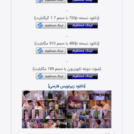
…
(دانلود نسخه 720p با حجم 1.7 گیگابایت)
…
(دانلود نسخه 480p با حجم 913 مگابایت)
…
(صوت دوبله تلویزیون با حجم 189 مگابایت)
[
دانلود زیرنویس فارسی
]