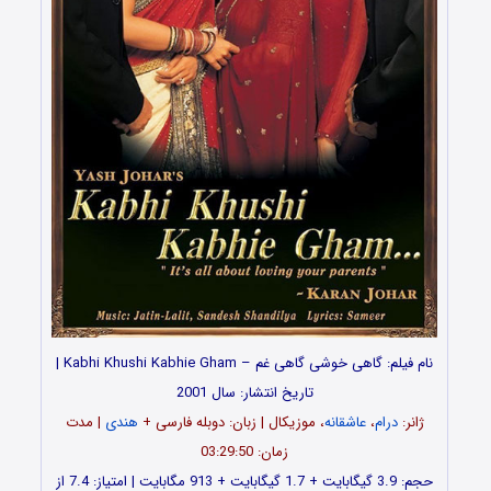
نام فیلم: گاهی خوشی گاهی غم – Kabhi Khushi Kabhie Gham |
تاریخ انتشار: سال 2001
ژانر:
درام
،
عاشقانه
، موزیکال | زبان: دوبله فارسی +
هندی
| مدت
زمان: 03:29:50
حجم: 3.9 گیگابایت + 1.7 گیگابایت + 913 مگابایت | امتیاز: 7.4 از