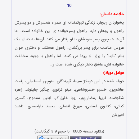
10
خلاصه داستان:
یشواردان ریچارد زندگی ثروتمندانه ای همراه همسرش و دو پسرش
راهول و روهان دارد. راهول پسرخوانده ی این خانواده است، اما
آن‌ها همچون پسر خودشان با او رفتار می کنند. آن‌ها به دنبال یک
عروس مناسب برای پسر بزرگشان، راهول هستند، و دختری جوان
بنام “ناینا” را برای او پیدا می کنند. اما راهول با وجود مخالفت
خانواده اش، عاشق دختر دیگری شده است و…
عوامل دوبلاژ:
دوبله شده در امور دوبلاژ سیما، گویندگان: منوچهر اسماعیلی، رفعت
هاشم‌پور، خسرو خسروشاهی، مینو غزنوی، چنگیز جلیلوند، زهره
شکوفنده، فریبا رمضان‌پور، زویا خلیل‌آذر، آبتین ممدوح، کسری
کیانی، کتایون اعظمی، مهرخ افضلی، محمد یاراحمدی، ناهید
امیریان
(دانلود نسخه 1080p با حجم 3.9 گیگابایت)