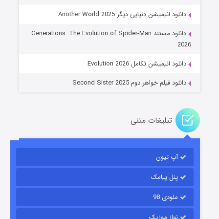
دانلود انیمیشن دنیایی دیگر Another World 2025
جادوگری در مغولستان
دانلود مستند Generations: The Evolution of Spider-Man
۱۴ (زیرنویس)
قسمت
منتشر شد
2026
دانلود انیمیشن تکامل Evolution 2026
دانلود فیلم خواهر دوم Second Sister 2025
تبلیغات متنی
باب اسفنجی فصل ۱۷
آپ تیون
۶ (زیرنویس)
قسمت
منتشر شد
پنل پیامک
ملودی 98
نواز موزیک