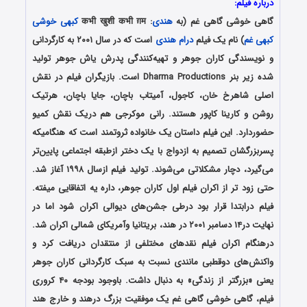
درباره فیلم:
گاهی خوشی گاهی غم (به
هندی
: कभी खुशी कभी ग़म
کبهی خوشی
کبهی غم
) نام یک فیلم
درام
هندی
است که در سال ۲۰۰۱ به کارگردانی
و نویسندگی کاران جوهر و تهیه‌کنندگی پدرش یاش جوهر تولید
شده زیر بنر Dharma Productions است. بازیگران فیلم در نقش
اصلی شاهرخ خان، کاجول، آمیتاب باچان، جایا باچان، هرتیک
روشن و کارینا کاپور هستند. رانی موکرجی هم دریک نقش کمیو
حضوردارد. این فیلم داستان یک خانواده ثروتمند است که هنگامیکه
پسربزرگشان تصمیم به ازدواج با یک دختر ازطبقه اجتماعی پایین‌تر
می‌گیرد، دچار مشکلاتی می‌شوند.
تولید فیلم ازسال ۱۹۹۸ آغاز شد.
حتی زود تر از اکران فیلم اول کاران جوهر، داره یه اتفاقایی میفته.
فیلم درابتدا قرار بود درطی جشن‌های دیوالی اکران شود اما در
نهایت در۱۴ دسامبر ۲۰۰۱ در هند، بریتانیا وآمریکای شمالی اکران شد.
درهنگام اکران فیلم نقدهای مختلفی از منتقدان دریافت کرد و
واکنش‌های دوقطبی مانندی نسبت به سبک کارگردانی کاران جوهر
یعنی «بزرگتر از زندگی» به دنبال داشت.
باوجود بودجه ۴۰ کروری
فیلم، گاهی خوشی گاهی غم یک موفقیت بزرگ درهند و خارج هند