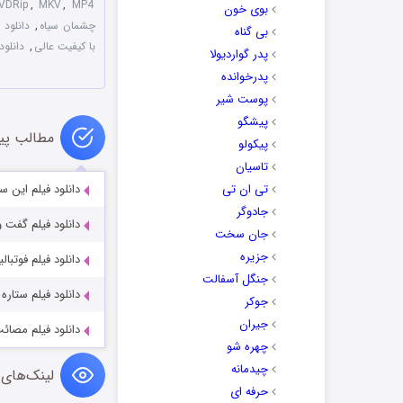
VDRip
,
MKV
,
MP4
بوی خون
چشمان سیاه
,
دانلود 
بی گناه
با کیفیت عالی
,
دانلو
پدر گواردیولا
پدرخوانده
پوست شیر
پیشگو
مطالب پی
پیکولو
تاسیان
تی ان تی
دانلود فیلم این 
جادوگر
دانلود فیلم گفت 
جان سخت
جزیره
دانلود فیلم فوتبا
جنگل آسفالت
دانلود فیلم ستاره
جوکر
جیران
دانلود فیلم مصائ
چهره شو
چیدمانه
لینک‌های 
حرفه ای