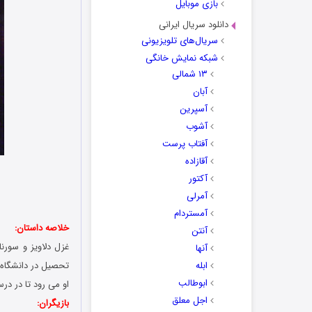
بازی موبایل
دانلود سریال ایرانی
سریال‌های تلویزیونی
شبکه نمایش خانگی
۱۳ شمالی
آبان
آسپرین
آشوب
آفتاب پرست
آقازاده
آکتور
آمرلی
آمستردام
خلاصه داستان:
آنتن
غزل دلاویز و سورن
آنها
ابله
تحصیل در دانشگاه 
ابوطالب
او می رود تا در د
اجل معلق
بازیگران: