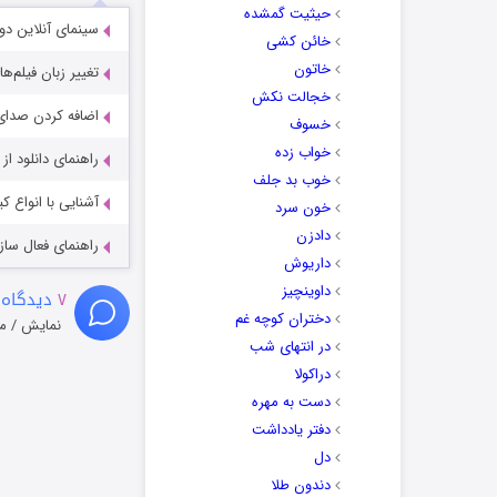
حیثیت گمشده
سینمای آنلاین دو
خائن کشی
خاتون
تغییر زبان فیلم‌ها
خجالت نکش
اضافه کردن صدای 
خسوف
خواب زده
راهنمای دانلود ا
خوب بد جلف
آشنایی با انواع ک
خون سرد
دادزن
راهنمای فعال سازی کیفیت R
داریوش
داوینچیز
۷
دیدگاه 
دختران کوچه غم
نمایش / م
در انتهای شب
دراکولا
دست به مهره
دفتر یادداشت
دل
دندون طلا