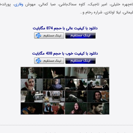
اه‌چهره خلیلی، امیر تاجیک، کاوه سماک‌باشی، صبا کمالی، مهوش
وقاری
، پوراند
انی، لیلا اوتادی، شراره رخام و…
دانلود فیلم ایرانی – Danlod Film Irani
دانلود با کیفیت عالی با حجم 874 مگابایت
Download Film Cheshman Shiyah
دانلود با کیفیت خوب با حجم 438 مگابایت