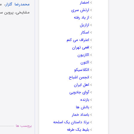
احضار
محمدرضا گلزار
، م
ارتش سری
مشایخی، پروین سلیم
از یاد رفته
ازازیل
اسکار
اعتراف می کنم
افعی تهران
اکازیون
اکنون
الکلاسیکو
انجمن اشباح
اهل ایران
آوای جادویی
بازنده
بالش ها
بامداد خمار
برتا: داستان یک اسلحه
برچسب ها
بلیط یک‌‌ طرفه