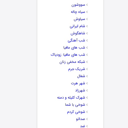
سووشون
سیاه چاله
سیاوش
شام ایرانی
شاهگوش
شب آهنگی
شب های مافیا
شب های مافیا: زودیاک
شبکه مخفی زنان
شریک جرم
شغال
شهر هرت
شهرزاد
شهرک کلیله و دمنه
شوخی با شما
شوخی کردم
صداتو
ضد