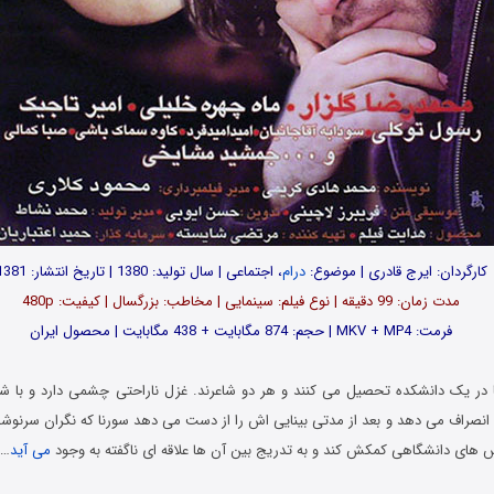
کارگردان: ایرج قادری | موضوع:
درام
، اجتماعی | سال تولید: 1380 | تاریخ انتشار: 1381
مدت زمان: 99 دقیقه | نوع فیلم: سینمایی | مخاطب: بزرگسال | کیفیت: 480p
فرمت: MKV + MP4 | حجم: 874 مگابایت + 438 مگابایت | محصول ایران
ا در یک دانشکده تحصیل می کنند و هر دو شاعرند. غزل ناراحتی چشمی دارد و با 
انصراف می دهد و بعد از مدتی بینایی اش را از دست می دهد سورنا که نگران سرنو
رس های دانشگاهی کمکش کند و به تدریج بین آن ها علاقه ای ناگفته به وجود
می آید
…