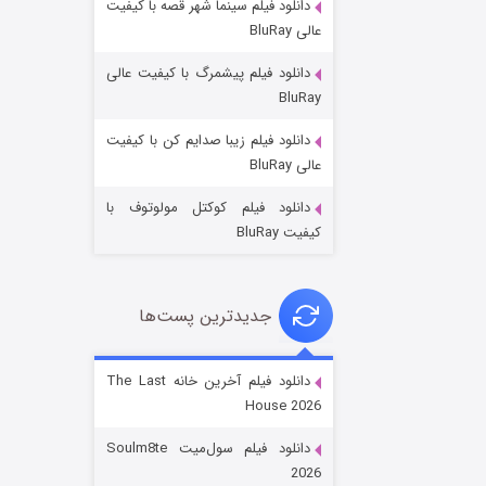
دانلود فیلم سینما شهر قصه با کیفیت
عالی BluRay
دانلود فیلم پیشمرگ با کیفیت عالی
BluRay
دانلود فیلم زیبا صدایم کن با کیفیت
خاندان اژدها فصل ۳
عالی BluRay
۶ (زیرنویس)
قسمت
منتشر شد
دانلود فیلم کوکتل مولوتوف با
کیفیت BluRay
جدیدترین پست‌ها
دانلود فیلم آخرین خانه The Last
House 2026
جادوگری در مغولستان
دانلود فیلم سول‌میت Soulm8te
۱۴ (زیرنویس)
قسمت
منتشر شد
2026