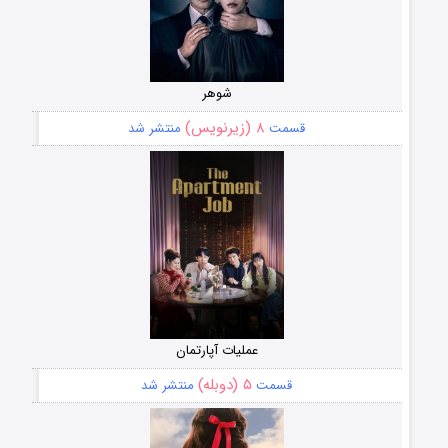
شوهر
۸ (زیرنویس)
قسمت
منتشر شد
عملیات آپارتمان
۵ (دوبله)
قسمت
منتشر شد