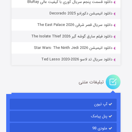
دانلود قسمت پنجم سریال کوری با کیفیت عالی BluRay
دانلود انیمیشن دکورادو Decorado 2025
دانلود سریال قصر شرقی The East Palace 2026
جادوگری در مغولستان
دانلود فیلم سارق گوشه گیر The Isolate Thief 2026
۱۴ (زیرنویس)
قسمت
منتشر شد
دانلود انیمیشن Star Wars: The Ninth Jedi 2026
دانلود سریال تد لاسو Ted Lasso 2020-2026
تبلیغات متنی
آپ تیون
باب اسفنجی فصل ۱۷
۶ (زیرنویس)
قسمت
منتشر شد
پنل پیامک
ملودی 98