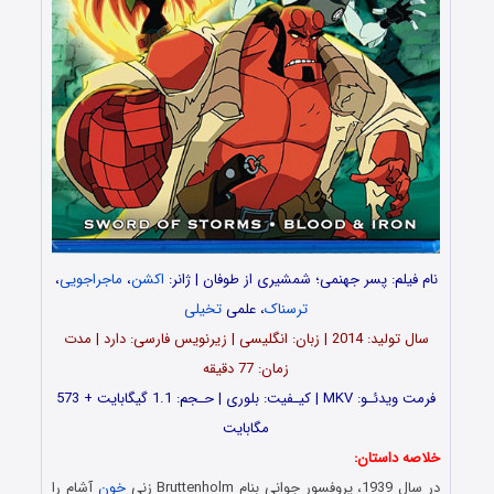
نام فیلم: پسر جهنمی؛ شمشیری از طوفان | ژانر:
اکشن
،
ماجراجویی
،
ترسناک
، علمی
تخیلی
سال تولید: 2014 | زبان: انگلیسی | زیرنویس فارسی: دارد | مدت
زمان: 77 دقیقه
فرمت ویدئـو: MKV | کیـفیت: بلوری | حـجم: 1.1 گیگابایت + 573
مگابایت
خلاصه داستان:
در سال 1939، پروفسور جوانی بنام Bruttenholm زنی
خون
آشام را