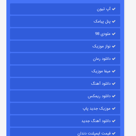
آپ تیون
باب اسفنجی فصل ۱۷
۶ (زیرنویس)
قسمت
منتشر شد
پنل پیامک
ملودی 98
نواز موزیک
دانلود رمان
میفا موزیک
دانلود آهنگ
رویایی برای تو
دانلود ریمکس
۱۵ (دوبله)
قسمت
منتشر شد
موزیک جدید پاپ
دانلود آهنگ جدید
قیمت ایمپلنت دندان