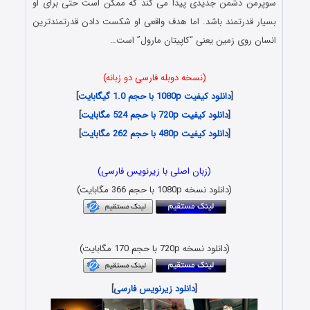
سوپرمن دشمن جدیدی پیدا می کند که ممکن است حتی برای او
بسیار قدرتمند باشد. اما هدف واقعی او شکست دادن قدرتمندترین
انسان روی زمین یعنی “کاپیتان مارول” است…
(نسخه دوبله فارسی دو زبانه)
[
دانلود کیفیت 1080p با حجم 1.0 گیگابایت
]
[
دانلود کیفیت 720p با حجم 524 مگابایت
]
[
دانلود کیفیت 480p با حجم 262 مگابایت
]
(زبان اصلی با زیرنویس فارسی)
(دانلود نسخه 1080p با حجم 366 مگابایت)
(دانلود نسخه 720p با حجم 170 مگابایت)
[
دانلود زیرنویس فارسی
]