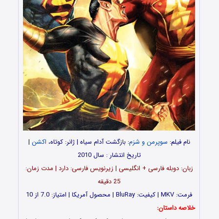
نام فیلم:
سوپرمن و شزم
: بازگشت آدام سیاه | ژانر: کوتاه،
اکشن
|
تاریخ انتشار : سال 2010
زبان: دوبله فارسی + انگلیسی | زیرنویس فارسی: دارد | مدت زمان:
25 دقیقه
فرمت: MKV | کیفیت: BluRay | محصول آمریکا | امتیاز: 7.0 از 10
خلاصه داستان: