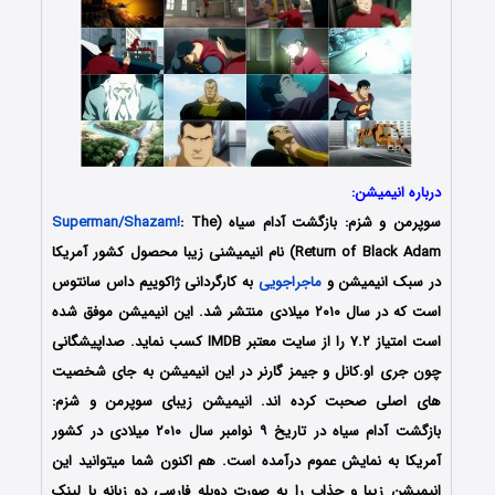
درباره انیمیشن:
سوپرمن و شزم: بازگشت آدام سیاه (
: The
Superman/Shazam!
Return of Black Adam) نام انیمیشنی زیبا محصول کشور آمریکا
در سبک انیمیشن و
ماجراجویی
به کارگردانی ژاکوییم داس سانتوس
است که در سال ۲۰۱۰ میلادی منتشر شد. این انیمیشن موفق شده
است امتیاز ۷.۲ را از سایت معتبر IMDB کسب نماید. صداپیشگانی
چون جری او.کانل و جیمز گارنر در این انیمیشن به جای شخصیت
های اصلی صحبت کرده اند. انیمیشن زیبای سوپرمن و شزم:
بازگشت آدام سیاه در تاریخ ۹ نوامبر سال ۲۰۱۰ میلادی در کشور
آمریکا به نمایش عموم درآمده است. هم اکنون شما میتوانید این
انیمیشن زیبا و جذاب را به صورت دوبله فارسی دو زبانه با لینک