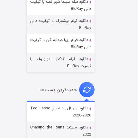
دانلود فیلم سینما شهر قصه با کیفیت
عالی BluRay
دانلود فیلم پیشمرگ با کیفیت عالی
BluRay
دانلود فیلم زیبا صدایم کن با کیفیت
جادوگری در مغولستان
عالی BluRay
۱۴ (زیرنویس)
قسمت
منتشر شد
دانلود فیلم کوکتل مولوتوف با
کیفیت BluRay
جدیدترین پست‌ها
دانلود سریال تد لاسو Ted Lasso
2020-2026
باب اسفنجی فصل ۱۷
دانلود مستند Chasing the Rains
۶ (زیرنویس)
قسمت
منتشر شد
2022