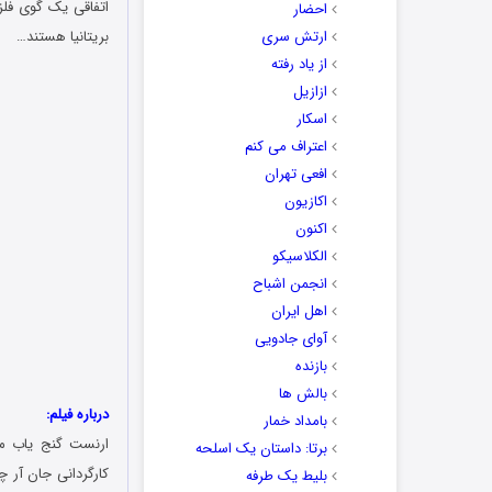
اتفاقی یک گوی فل
احضار
ارتش سری
بریتانیا هستند…
از یاد رفته
ازازیل
اسکار
اعتراف می کنم
افعی تهران
اکازیون
اکنون
الکلاسیکو
انجمن اشباح
اهل ایران
آوای جادویی
بازنده
بالش ها
درباره فیلم:
بامداد خمار
ارنست گنج یاب میشود (به انگلیسی: s Again
برتا: داستان یک اسلحه
بلیط یک‌‌ طرفه