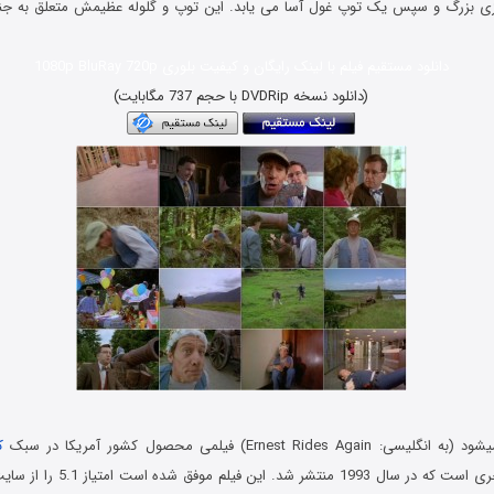
زی بزرگ و سپس یک توپ غول آسا می یابد. این توپ و گلوله عظیمش متعلق به جنگ
دانلود مستقیم فیلم با لینک رایگان و کیفیت بلوری 1080p BluRay 720p
(دانلود نسخه DVDRip با حجم 737 مگابایت)
Ernest Ride) فیلمی محصول کشور آمریکا در سبک
ک