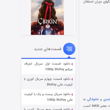
های دوران استقلال
قسمت‌های جدید
سریال زشت
۲ (زیرنویس)
قسمت
منتشر شد
دانلود قسمت اول سریال اعتراف
میکنم 1080p BluRay
دانلود قسمت چهارم سریال کوری با
کیفیت عالی BluRay
دانلود سریال بیست و یک با کیفیت
مدی
و
خانوادگی
به
عالی 1080p BluRay
کارگردانی جان آر چری است که در سال 1993 منتشر شد. این فیلم موفق شده است امتیاز 5.1 را از سایت معتبر IMDB کسب
دانلود قسمت سوم سریال کوری با