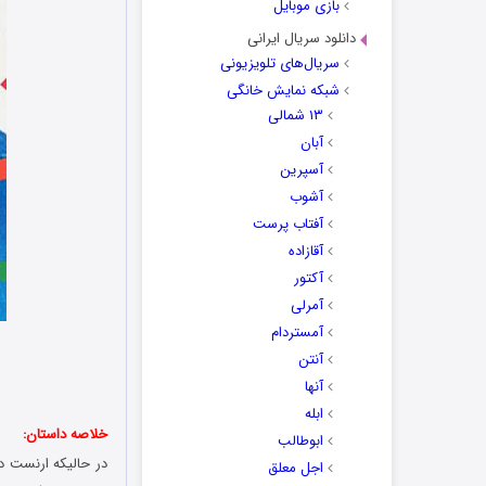
بازی موبایل
دانلود سریال ایرانی
سریال‌های تلویزیونی
شبکه نمایش خانگی
۱۳ شمالی
آبان
آسپرین
آشوب
آفتاب پرست
آقازاده
آکتور
آمرلی
آمستردام
آنتن
آنها
ابله
خلاصه داستان:
ابوطالب
در حالیکه ارنست د
اجل معلق