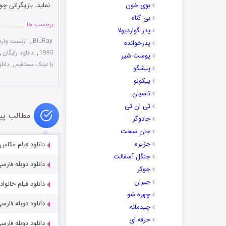
بوی خون
نماید. بازیگرانی چ
بی گناه
برچسب ها
پدر گواردیولا
BluRay
,
ارنست وارد
پدرخوانده
1993
,
دانلود رایگان
,
پوست شیر
با لینک مستقیم
,
دانل
پیشگو
پیکولو
تاسیان
تی ان تی
مطالب پی
جادوگر
جان سخت
جزیره
دانلود فیلم عکاس ماوتهاوزن ۸
جنگل آسفالت
دانلود دوبله فارسی فیلم 
جوکر
جیران
دانلود فیلم خانواده مک‌مولن 025
چهره شو
دانلود دوبله فارسی فیلم : Mockingjay 2014
چیدمانه
حرفه ای
دانلود دوبله فارسی فیلم 