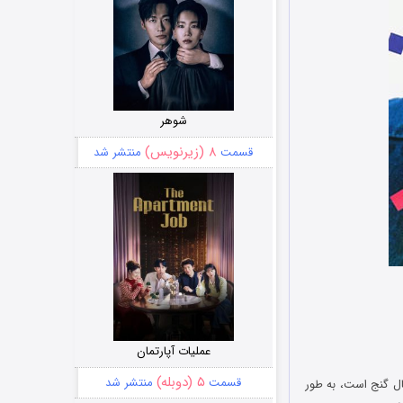
شوهر
۸ (زیرنویس)
قسمت
منتشر شد
عملیات آپارتمان
۵ (دوبله)
قسمت
منتشر شد
ال گنج است، به طور