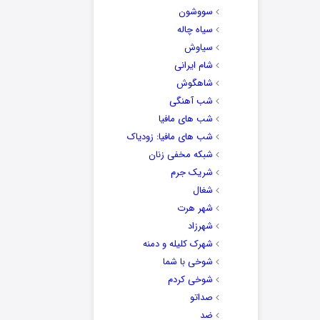
سووشون
سیاه چاله
سیاوش
شام ایرانی
شاهگوش
شب آهنگی
شب های مافیا
شب های مافیا: زودیاک
شبکه مخفی زنان
شریک جرم
شغال
شهر هرت
شهرزاد
شهرک کلیله و دمنه
شوخی با شما
شوخی کردم
صداتو
ضد