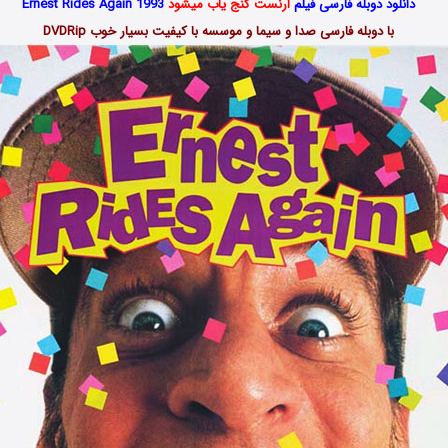
دانلود دوبله فارسی فیلم
ارنست گنج یاب میشود
Ernest Rides Again 1993
با دوبله فارسی صدا و سیما و موسسه با کیفیت بسیار خوب DVDRip