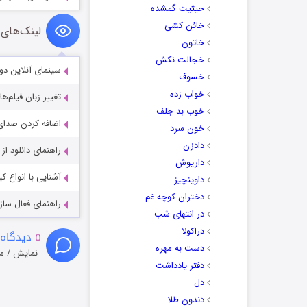
حیثیت گمشده
خائن کشی
لینک‌های 
خاتون
خجالت نکش
سینمای آنلاین دو
خسوف
خواب زده
تغییر زبان فیلم‌ها
خوب بد جلف
اضافه کردن صدای 
خون سرد
دادزن
راهنمای دانلود ا
داریوش
آشنایی با انواع ک
داوینچیز
دختران کوچه غم
راهنمای فعال سازی کیفیت R
در انتهای شب
دراکولا
۵
دیدگاه 
دست به مهره
نمایش / م
دفتر یادداشت
دل
دندون طلا